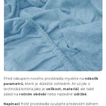
Před nákupem nového prostěradla myslete na
několik
parametrů
, které je důležité zohlednit. Ať už jde o
technická kritéria jako je
velikost, materiál
, ale také
záleží na
ročním období
nebo následné
údržbě
.
Napínací
froté prostěradla využijete především během