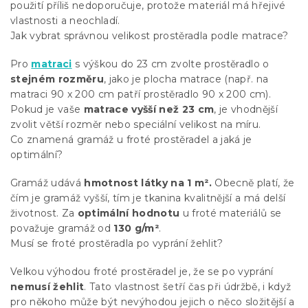
použití příliš nedoporučuje, protože materiál má hřejivé
vlastnosti a neochladí.
Jak vybrat správnou velikost prostěradla podle matrace?
Pro
matraci
s výškou do 23 cm zvolte prostěradlo o
stejném rozměru
, jako je plocha matrace (např. na
matraci 90 x 200 cm patří prostěradlo 90 x 200 cm).
Pokud je vaše
matrace vyšší než 23 cm
, je vhodnější
zvolit větší rozměr nebo speciální velikost na míru.
Co znamená gramáž u froté prostěradel a jaká je
optimální?
Gramáž udává
hmotnost látky na 1 m².
Obecně platí, že
čím je gramáž vyšší, tím je tkanina kvalitnější a má delší
životnost. Za
optimální hodnotu
u froté materiálů se
považuje gramáž od
130 g/m²
.
Musí se froté prostěradla po vyprání žehlit?
Velkou výhodou froté prostěradel je, že se po vyprání
nemusí žehlit
. Tato vlastnost šetří čas při údržbě, i když
pro někoho může být nevýhodou jejich o něco složitější a