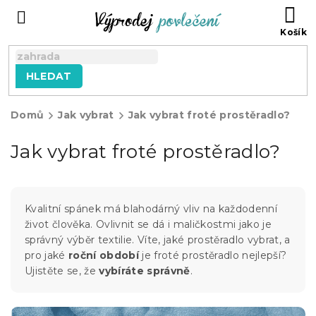
Přejít
NÁ
na
KO
obsah
HLEDAT
Domů
Jak vybrat
Jak vybrat froté prostěradlo?
Jak vybrat froté prostěradlo?
Kvalitní spánek má blahodárný vliv na každodenní
život člověka. Ovlivnit se dá i maličkostmi jako je
správný výběr textilie. Víte, jaké prostěradlo vybrat, a
pro jaké
roční období
je froté prostěradlo nejlepší?
Ujistěte se, že
vybíráte správně
.