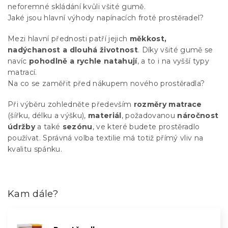
neforemné skládání kvůli všité gumě.
Jaké jsou hlavní výhody napínacích froté prostěradel?
Mezi hlavní přednosti patří jejich
měkkost,
nadýchanost a dlouhá životnost
. Díky všité gumě se
navíc
pohodlně a rychle natahují
, a to i na vyšší typy
matrací.
Na co se zaměřit před nákupem nového prostěradla?
Při výběru zohledněte především
rozměry matrace
(šířku, délku a výšku),
materiál
, požadovanou
náročnost
údržby
a také
sezónu
, ve které budete prostěradlo
používat. Správná volba textilie má totiž přímý vliv na
kvalitu spánku.
Kam dále?