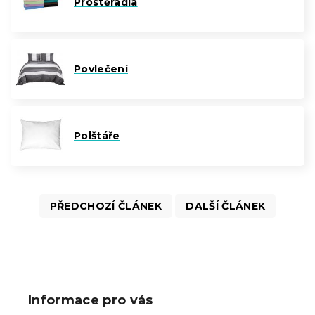
Prostěradla
Povlečení
Polštáře
PŘEDCHOZÍ ČLÁNEK
DALŠÍ ČLÁNEK
Z
á
p
Informace pro vás
a