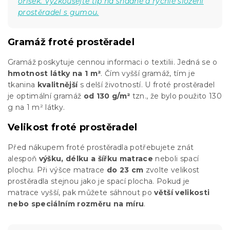
oříšek. Vyzkoušejte tip na snadné a rychlé složení
prostěradel s gumou.
Gramáž froté prostěradel
Gramáž poskytuje cennou informaci o textilii. Jedná se o
hmotnost látky na 1 m²
. Čím vyšší gramáž, tím je
tkanina
kvalitnější
s delší životností. U froté prostěradel
je optimální gramáž
od 130 g/m²
tzn., že bylo použito 130
g na 1 m² látky.
Velikost froté prostěradel
Před nákupem froté prostěradla potřebujete znát
alespoň
výšku, délku a šířku matrace
neboli spací
plochu. Při výšce matrace
do 23 cm
zvolte velikost
prostěradla stejnou jako je spací plocha. Pokud je
matrace vyšší, pak můžete sáhnout po
větší velikosti
nebo speciálním rozměru na míru
.