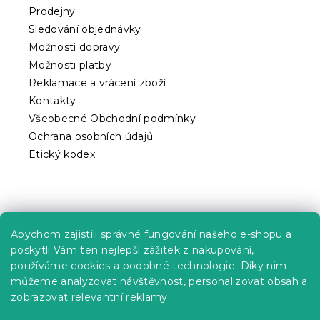
t
Prodejny
í
Sledování objednávky
Možnosti dopravy
Možnosti platby
Reklamace a vrácení zboží
Kontakty
Všeobecné Obchodní podmínky
Ochrana osobních údajů
Etický kodex
Praktické informace
Abychom zajistili správné fungování našeho e-shopu a
Kariéra
poskytli Vám ten nejlepší zážitek z nakupování,
používáme cookies a podobné technologie. Díky nim
Poptávky a B2B spolupráce
můžeme analyzovat návštěvnost, personalizovat obsah a
Proč se u nás registrovat?
zobrazovat relevantní reklamy.