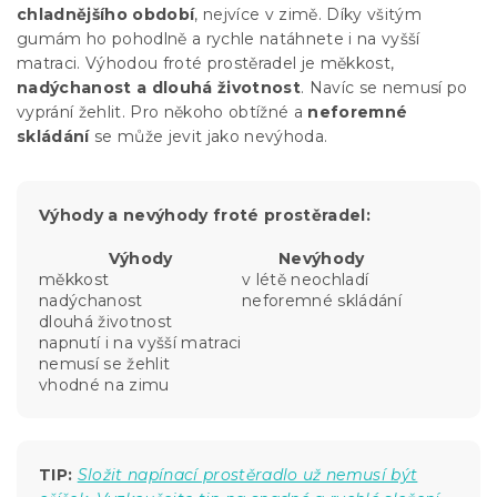
chladnějšího období
, nejvíce v zimě. Díky všitým
gumám ho pohodlně a rychle natáhnete i na vyšší
matraci. Výhodou froté prostěradel je měkkost,
nadýchanost a dlouhá životnost
. Navíc se nemusí po
vyprání žehlit. Pro někoho obtížné a
neforemné
skládání
se může jevit jako nevýhoda.
Výhody a nevýhody froté prostěradel:
Výhody
Nevýhody
měkkost
v létě neochladí
nadýchanost
neforemné skládání
dlouhá životnost
napnutí i na vyšší matraci
nemusí se žehlit
vhodné na zimu
TIP:
Složit napínací prostěradlo už nemusí být