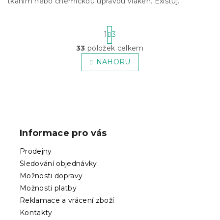
tkaním nebo chemickou úpravou vláken. Existuj...
S
1
3
t
r
33
položek celkem
O
á
v
NAHORU
n
l
k
á
o
v
d
á
a
Z
n
c
í
á
í
p
p
Informace pro vás
r
a
v
t
Prodejny
k
í
y
Sledování objednávky
v
Možnosti dopravy
ý
Možnosti platby
p
Reklamace a vrácení zboží
i
s
Kontakty