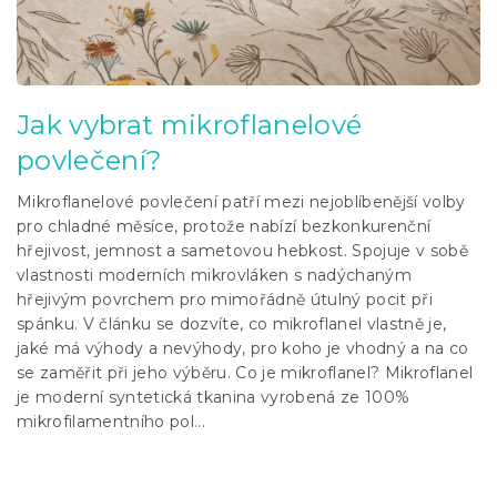
l
á
n
k
ů
Jak vybrat mikroflanelové
povlečení?
Mikroflanelové povlečení patří mezi nejoblíbenější volby
pro chladné měsíce, protože nabízí bezkonkurenční
hřejivost, jemnost a sametovou hebkost. Spojuje v sobě
vlastnosti moderních mikrovláken s nadýchaným
hřejivým povrchem pro mimořádně útulný pocit při
spánku. V článku se dozvíte, co mikroflanel vlastně je,
jaké má výhody a nevýhody, pro koho je vhodný a na co
se zaměřit při jeho výběru. Co je mikroflanel? Mikroflanel
je moderní syntetická tkanina vyrobená ze 100%
mikrofilamentního pol...