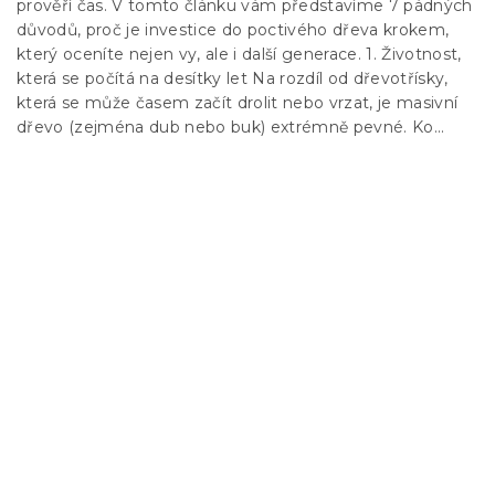
prověří čas. V tomto článku vám představíme 7 pádných
důvodů, proč je investice do poctivého dřeva krokem,
který oceníte nejen vy, ale i další generace. 1. Životnost,
která se počítá na desítky let Na rozdíl od dřevotřísky,
která se může časem začít drolit nebo vrzat, je masivní
dřevo (zejména dub nebo buk) extrémně pevné. Ko...