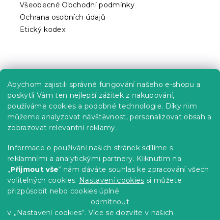
u
Všeobecné Obchodní podmínky
Ochrana osobních údajů
Etický kodex
Praktické informace
Abychom zajistili správné fungování našeho e-shopu a
Kariéra
poskytli Vám ten nejlepší zážitek z nakupování,
používáme cookies a podobné technologie. Díky nim
Poptávky a B2B spolupráce
můžeme analyzovat návštěvnost, personalizovat obsah a
Proč se u nás registrovat?
zobrazovat relevantní reklamy.
Věrnostní program - Sleva až 10 %
Informace o používání našich stránek sdílíme s
reklamními a analytickými partnery. Kliknutím na
Návody
„
Přijmout vše
“ nám dáváte souhlas ke zpracování všech
Tabulky velikostí
volitelných cookies.
Nastavení cookies
si můžete
přizpůsobit nebo cookies úplně
Blog
odmítnout
v „Nastavení cookies“. Více se dozvíte v našich