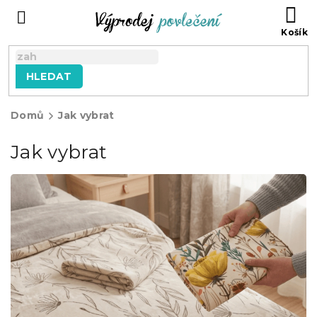
Přejít
NÁ
na
KO
obsah
HLEDAT
Domů
Jak vybrat
Jak vybrat
V
ý
p
i
s
č