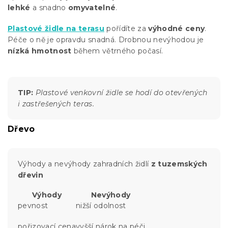
lehké
a snadno
omyvatelné
.
Plastové židle na terasu
pořídíte za
výhodné ceny
.
Péče o ně je opravdu snadná. Drobnou nevýhodou je
nízká hmotnost
během větrného počasí.
TIP:
Plastové venkovní židle se hodí do otevřených
i zastřešených teras.
Dřevo
Výhody a nevýhody zahradních židlí
z tuzemských
dřevin
Výhody
Nevýhody
pevnost
nižší odolnost
pořizovací cena
vyšší nárok na péči