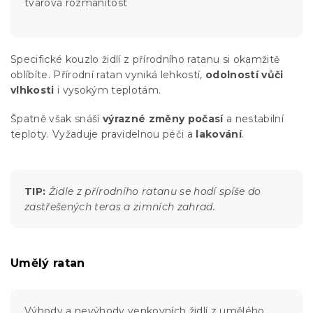
tvarová rozmanitost
Specifické kouzlo židlí z přírodního ratanu si okamžitě
oblíbíte. Přírodní ratan vyniká lehkostí,
odolností vůči
vlhkosti
i vysokým teplotám.
Špatně však snáší
výrazné změny počasí
a nestabilní
teploty. Vyžaduje pravidelnou péči a
lakování
.
TIP:
Židle z přírodního ratanu se hodí spíše do
zastřešených teras a zimních zahrad.
Umělý ratan
Výhody a nevýhody venkovních židlí z umělého