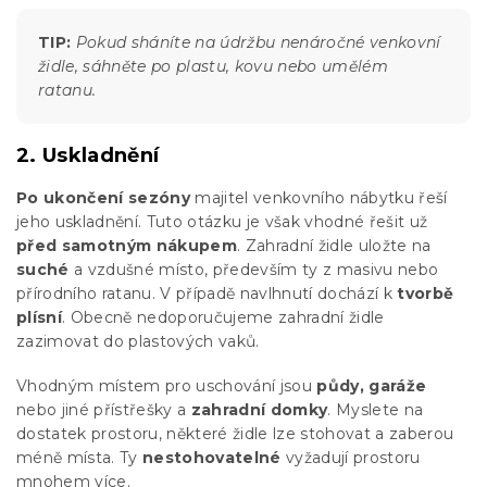
TIP:
Pokud sháníte na údržbu nenáročné venkovní
židle, sáhněte po plastu, kovu nebo umělém
ratanu.
2. Uskladnění
Po ukončení sezóny
majitel venkovního nábytku řeší
jeho uskladnění. Tuto otázku je však vhodné řešit už
před samotným nákupem
. Zahradní židle uložte na
suché
a vzdušné místo, především ty z masivu nebo
přírodního ratanu. V případě navlhnutí dochází k
tvorbě
plísní
. Obecně nedoporučujeme zahradní židle
zazimovat do plastových vaků.
Vhodným místem pro uschování jsou
půdy, garáže
nebo jiné přístřešky a
zahradní domky
. Myslete na
dostatek prostoru, některé židle lze stohovat a zaberou
méně místa. Ty
nestohovatelné
vyžadují prostoru
mnohem více.