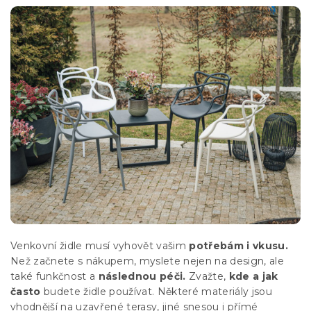
Venkovní židle musí vyhovět vašim
potřebám i vkusu.
Než začnete s nákupem, myslete nejen na design, ale
také funkčnost a
následnou péči.
Zvažte,
kde a jak
často
budete židle používat. Některé materiály jsou
vhodnější na uzavřené terasy, jiné snesou i přímé