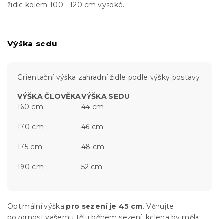
židle kolem 100 - 120 cm vysoké.
Výška sedu
Orientační výška zahradní židle podle výšky postavy
VÝŠKA ČLOVĚKA
VÝŠKA SEDU
160 cm
44 cm
170 cm
46 cm
175 cm
48 cm
190 cm
52 cm
Optimální výška
pro sezení je 45 cm
. Věnujte
pozornost vašemu tělu během sezení, kolena by měla