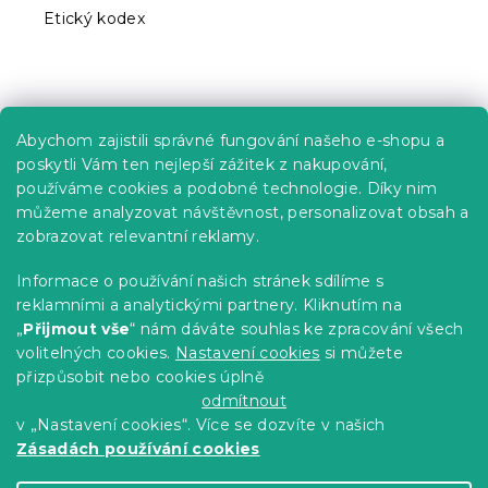
Etický kodex
Praktické informace
Abychom zajistili správné fungování našeho e-shopu a
Kariéra
poskytli Vám ten nejlepší zážitek z nakupování,
používáme cookies a podobné technologie. Díky nim
Poptávky a B2B spolupráce
můžeme analyzovat návštěvnost, personalizovat obsah a
Proč se u nás registrovat?
zobrazovat relevantní reklamy.
Věrnostní program - Sleva až 10 %
Informace o používání našich stránek sdílíme s
reklamními a analytickými partnery. Kliknutím na
Návody
„
Přijmout vše
“ nám dáváte souhlas ke zpracování všech
Tabulky velikostí
volitelných cookies.
Nastavení cookies
si můžete
přizpůsobit nebo cookies úplně
Blog
odmítnout
v „Nastavení cookies“. Více se dozvíte v našich
Zásadách používání cookies