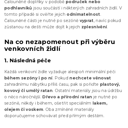
Čalouněné doplňky v podobě
područek nebo
podhlavníků
jsou součástí i některých zahradních židlí. V
tomto případě si ověřte jejich
odnímatelnost
.
Čalouněné části je nutné po sezóně
vyprat
, navíc pokud
zůstanou na dešti může dojít k jejich
zplesnivění
.
Na co nezapomenout při výběru
venkovních židlí
1. Následná péče
Každá venkovní židle vyžaduje alespoň minimální péči
během sezóny i po ní
. Pokud
nechcete věnovat
zahradnímu nábytku příliš času, pak si pořiďte
plastový,
kovový či umělý ratan
. Ostatní materiály jsou na údržbu
o něco náročnější.
Dřevo a přírodní ratan
je nutné po
sezóně, někdy i během, ošetřit speciálním
lakem,
olejem či voskem
. Oba zmíněné materiály
doporučujeme schovávat před přímým deštěm.