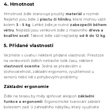
4. Hmotnost
Hmotnost židle stanovuje použitý
materiál
a rozměr.
Nejlehčí jsou židle z
plastu či hliníku
, které mohou vážit
kolem
3 - 5 kg
. Lehké židle je nutné
zabezpečit během
větru
. Nejtěžší jsou venkovní židle z masivního
dřeva a
kvalitní oceli
. Takové židle váží nejčastěji
od 8 do 12 kg
.
5. Přidané vlastnosti
Vezměte v úvahu i některé přidané vlastnosti. Přestože
na venkovních židlích netrávíte tolik času, některé
vlastnosti oceníte
. Jedná se především o
stohovatelnost, základní ergonomii, využitelnost u
seniorů nebo lidí s pohybovými problémy.
Základní ergonomie
Židle na terasu by měly splňovat alespoň
základní
funkce a ergonomii
. Ergonomické tvarování zabrání
bolestem zad. U zahradního nábytku, který využíváte