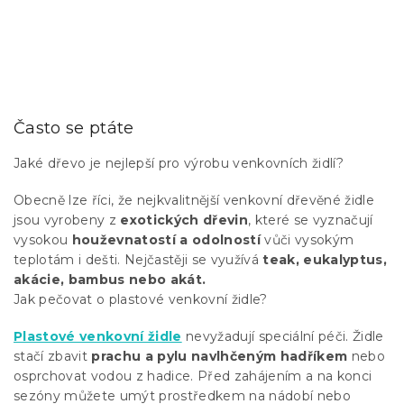
Často se ptáte
Jaké dřevo je nejlepší pro výrobu venkovních židlí?
Obecně lze říci, že nejkvalitnější venkovní dřevěné židle
jsou vyrobeny z
exotických dřevin
, které se vyznačují
vysokou
houževnatostí a odolností
vůči vysokým
teplotám i dešti. Nejčastěji se využívá
teak, eukalyptus,
akácie, bambus nebo akát.
Jak pečovat o plastové venkovní židle?
Plastové venkovní židle
nevyžadují speciální péči. Židle
stačí zbavit
prachu a pylu navlhčeným hadříkem
nebo
osprchovat vodou z hadice. Před zahájením a na konci
sezóny můžete umýt prostředkem na nádobí nebo