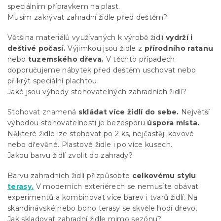
speciálním přípravkem na plast.
Musím zakrývat zahradní židle před deštěm?
Většina materiálů využívaných k výrobě židlí
vydrží i
deštivé počasí.
Výjimkou jsou židle z
přírodního ratanu
nebo
tuzemského dřeva.
V těchto případech
doporučujeme nábytek před deštěm uschovat nebo
přikrýt speciální plachtou.
Jaké jsou výhody stohovatelných zahradních židlí?
Stohovat znamená
skládat více židlí do sebe.
Největší
výhodou stohovatelnosti je bezesporu
úspora místa.
Některé židle lze stohovat po 2 ks, nejčastěji kovové
nebo dřevěné. Plastové židle i po více kusech.
Jakou barvu židlí zvolit do zahrady?
Barvu zahradních židlí přizpůsobte
celkovému stylu
terasy.
V moderních exteriérech se nemusíte obávat
experimentů a kombinovat více barev i tvarů židlí. Na
skandinávské nebo boho terasy se skvěle hodí dřevo.
Jak skladovat zahradní židle mimo sezónu?