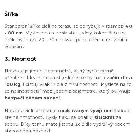
Šířka
Standardní šířka židlí na terasu se pohybuje v rozmezí
40
- 80 cm
. Myslete na rozměr stolu, vždy kolem židle by
mělo být navíc 20 - 30 cm kvůli pohodlnému usazení a
vstávání.
3. Nosnost
Nosnost je jeden z parametrů, který byste neměli
přehlížet. Ideální nosnost jedné židle by měla
začínat na
100 kg
. Existují však i židle z nižší nosností. Myslete na to,
že nosnost patří mezi jeden z parametrů, který ovlivňuje
bezpečí během sezení
.
Nosnost židlí se testuje
opakovaným vyvíjením tlaku
o
stejné hmotnosti. Cykly tlaku se opakují
tisíckrát
za
sebou. Díky tomu máte jistotu, že židle vydrží výrobcem
stanovenou nosnost.