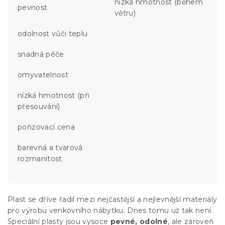
nízká hmotnost (během
pevnost
větru)
odolnost vůči teplu
snadná péče
omyvatelnost
nízká hmotnost (při
přesouvání)
pořizovací cena
barevná a tvarová
rozmanitost
Plast se dříve řadil mezi nejčastější a nejlevnější materiály
pro výrobu venkovního nábytku. Dnes tomu už tak není.
Speciální plasty jsou vysoce
pevné, odolné
, ale zároveň