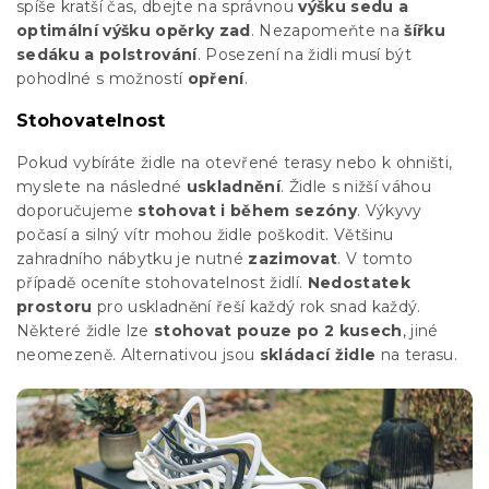
spíše kratší čas, dbejte na správnou
výšku sedu a
optimální výšku opěrky zad
. Nezapomeňte na
šířku
sedáku a polstrování
. Posezení na židli musí být
pohodlné s možností
opření
.
Stohovatelnost
Pokud vybíráte židle na otevřené terasy nebo k ohništi,
myslete na následné
uskladnění
. Židle s nižší váhou
doporučujeme
stohovat i během sezóny
. Výkyvy
počasí a silný vítr mohou židle poškodit. Většinu
zahradního nábytku je nutné
zazimovat
. V tomto
případě oceníte stohovatelnost židlí.
Nedostatek
prostoru
pro uskladnění řeší každý rok snad každý.
Některé židle lze
stohovat pouze po 2 kusech
, jiné
neomezeně. Alternativou jsou
skládací židle
na terasu.