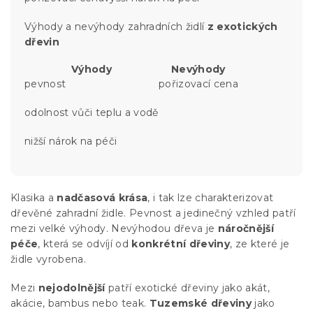
Výhody a nevýhody zahradních židlí
z exotických
dřevin
Výhody
Nevýhody
pevnost
pořizovací cena
odolnost vůči teplu a vodě
nižší nárok na péči
Klasika a
nadčasová krása
, i tak lze charakterizovat
dřevěné zahradní židle. Pevnost a jedinečný vzhled patří
mezi velké výhody. Nevýhodou dřeva je
náročnější
péče
, která se odvíjí od
konkrétní dřeviny
, ze které je
židle vyrobena.
Mezi
nejodolnější
patří exotické dřeviny jako akát,
akácie, bambus nebo teak.
Tuzemské dřeviny
jako