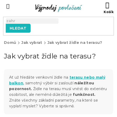
Přejít
NÁ
na
KO
obsah
HLEDAT
Domů
Jak vybrat
Jak vybrat židle na terasu?
Jak vybrat židle na terasu?
Ať už hledáte venkovní židle na
terasu nebo malý
balkon
, samotný výběr si zaslouží
náležitou
pozornost.
Židle na terasu musí vnést do exteriéru
osobitost, ale neméně důležitá je
funkčnost.
Znáte všechny základní parametry, na které se
vyplatí myslet? Vyberte si správně.