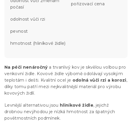
odolnost vůči změnám
pořizovací cena
počasí
odolnost vůči rzi
pevnost
hmotnost (hliníkové židle)
Na péči nenáročný
a trvanlivý kov je skvělou volbou pro
venkovní židle. Kovové židle výborně odolávají vysokým
teplotám i dešti. Kvalitní ocel je
odolná vůči rzi a korozi
,
díky tomu patří mezi nejkvalitnější materiál pro výrobu
kovových židlí.
Levnější alternativou jsou
hliníkové židle
, jejichž
drobnou nevýhodou je nízká hmotnost za špatných
povětrnostních podmínek.