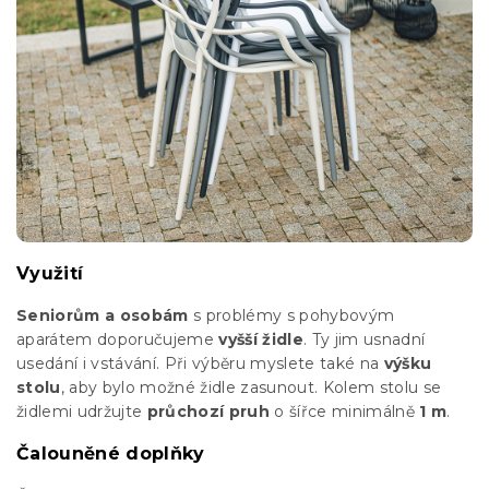
Využití
Seniorům a osobám
s problémy s pohybovým
aparátem doporučujeme
vyšší židle
. Ty jim usnadní
usedání i vstávání. Při výběru myslete také na
výšku
stolu
, aby bylo možné židle zasunout. Kolem stolu se
židlemi udržujte
průchozí pruh
o šířce minimálně
1 m
.
Čalouněné doplňky