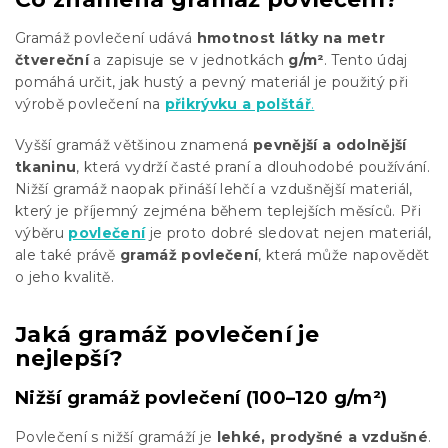
Gramáž povlečení udává
hmotnost látky na metr
čtvereční
a zapisuje se v jednotkách
g/m²
. Tento údaj
pomáhá určit, jak hustý a pevný materiál je použitý při
výrobě povlečení na
přikrývku a polštář
.
Vyšší gramáž většinou znamená
pevnější a odolnější
tkaninu
, která vydrží časté praní a dlouhodobé používání.
Nižší gramáž naopak přináší lehčí a vzdušnější materiál,
který je příjemný zejména během teplejších měsíců. Při
výběru
povlečení
je proto dobré sledovat nejen materiál,
ale také právě
gramáž povlečení
, která může napovědět
o jeho kvalitě.
Jaká gramáž povlečení je
nejlepší?
Nižší gramáž povlečení (100–120 g/m²)
Povlečení s nižší gramáží je
lehké, prodyšné a vzdušné
.