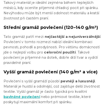
Takový materiál je ideální zejména během teplejších
měsíců, kdy oceníte příjemně chladivý pocit při spánku.
Nevýhodou může být menší odolnost materiálu a kratší
životnost při častém praní.
Střední gramáž povlečení (120–140 g/m²)
Tato gramáž patří mezi
nejčastější a nejuniverzálnější
.
Povlečení v tomto rozmezí nabízí ideální kombinaci
pevnosti, pohodlí a prodyšnosti. Pro většinu domácností
jde o nejlepší volbu pro
celoroční použití
. Takové
povlečení je příjemné na dotek, dobře drží tvar a vydrží
pravidelné praní.
Vyšší gramáž povlečení (140 g/m² a více)
Povlečení s vyšší gramáží působí
pevněji a luxusněji
.
Materiál je hustší a odolnější, což zajišťuje delší životnost
textilie. Vyšší gramáž je často typická pro kvalitní
bavlněné povlečení
nebo prémiové textilie, které
poskytují maximální komfort při spánku.