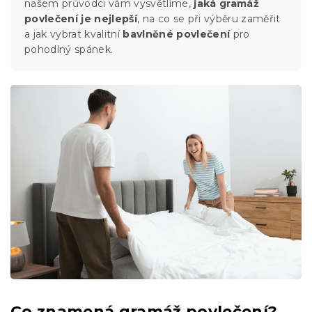
našem průvodci vám vysvětlíme,
jaká gramáž
povlečení je nejlepší
, na co se při výběru zaměřit
a jak vybrat kvalitní
bavlněné povlečení
pro
pohodlný spánek.
Co znamená gramáž povlečení?