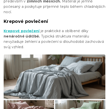
především v
zimních měsících.
Materiál je jemně
počesaný a poskytuje příjemné teplo během chladnějších
nocí.
Krepové povlečení
Krepové povlečení
je praktické a oblíbené díky
nenáročné údržbě.
Typická struktura materiálu
nevyžaduje žehlení a povlečení si dlouhodobě zachovává
svůj vzhled.