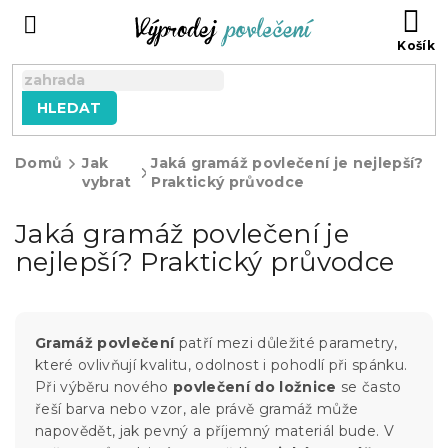
Přejít
NÁ
na
KO
obsah
HLEDAT
Domů
Jak
Jaká gramáž povlečení je nejlepší?
vybrat
Praktický průvodce
Jaká gramáž povlečení je
nejlepší? Praktický průvodce
Gramáž povlečení
patří mezi důležité parametry,
které ovlivňují kvalitu, odolnost i pohodlí při spánku.
Při výběru nového
povlečení do ložnice
se často
řeší barva nebo vzor, ale právě gramáž může
napovědět, jak pevný a příjemný materiál bude. V