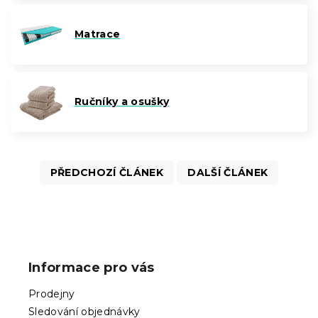
Matrace
Ručníky a osušky
PŘEDCHOZÍ ČLÁNEK
DALŠÍ ČLÁNEK
Z
á
p
Informace pro vás
a
t
Prodejny
í
Sledování objednávky