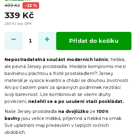
499 Kč
–32 %
339 Kč
280 Kč bez DPH
Měrná
cena:
Přidat do košíku
Nepostradatelná součást moderních ložnic
, hebká,
ale pevná Jersey prostěradla. Hledáte kompromis mezi
bavlněnou plachtou a froté prostěradlem?! Jersey
materiál je vysoce kvalitní a chlubí se dlouhou životností.
Ani po častém praní za správných podmínek neztrácí
svoji barevnost. Lze kombinovat se všemi druhy
povlečení,
nežehlí se a po usušení stačí poskládat.
Naše Jersey prostěradla
na dvojlůžko
ze
100%
bavlny
jsou velice měkká, příjemná a hebká na omak.
Své uplatnění mají především v teplých ročních
obdobích.