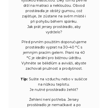
vysokou elasticitou. Díky tomu pevně
drží na matraci a nekloužou. Obvod
prostěradla je obšitý gumou, což
zajišťuje, že zůstane na svém místě i
při pohybu během spánku.
Jak prát jersey prostěradlo, aby
vydrželo?
Před prvním použitím doporučujeme
prostěradlo vyprat na 30–40 °C s
jemným pracím gelem. Praní na 40
°C je ideální pro běžnou údržbu.
Vyhněte se bělidlům a aviváži, abyste
zachovali pružnost a prodyšnost.
Tip:
Sušte na vzduchu nebo v sušičce
na nízkou teplotu.
Je nutné prostěradlo žehlit?
Žehlení není potřeba. Jersey
prostěradlo je nemačkavé a po