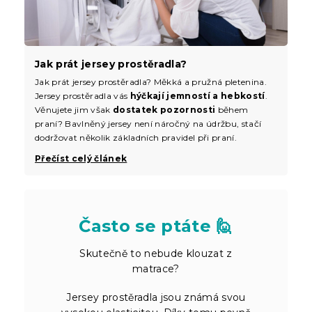
Jak prát jersey prostěradla?
Jak prát jersey prostěradla? Měkká a pružná pletenina.
Jersey prostěradla vás
hýčkají jemností a hebkostí
.
Věnujete jim však
dostatek pozornosti
během
praní? Bavlněný jersey není náročný na údržbu, stačí
dodržovat několik základních pravidel při praní.
Přečíst celý článek
Často se ptáte 🙋
Skutečně to nebude klouzat z
matrace?
Jersey prostěradla jsou známá svou