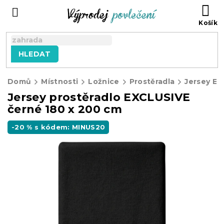
Přejít
NÁ
na
KO
obsah
HLEDAT
Domů
Místnosti
Ložnice
Prostěradla
Jersey E
Jersey prostěradlo EXCLUSIVE
černé 180 x 200 cm
-20 % s kódem: MINUS20