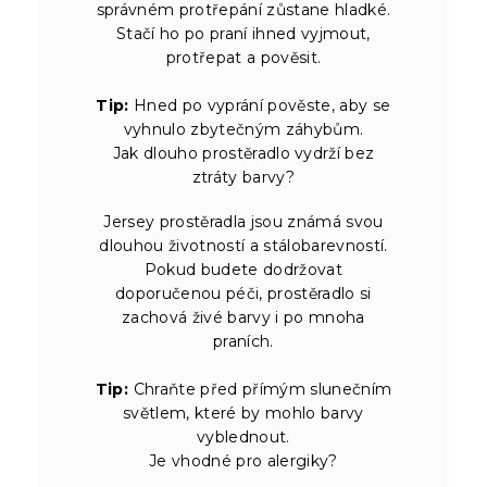
správném protřepání zůstane hladké.
Stačí ho po praní ihned vyjmout,
protřepat a pověsit.
Tip:
Hned po vyprání pověste, aby se
vyhnulo zbytečným záhybům.
Jak dlouho prostěradlo vydrží bez
ztráty barvy?
Jersey prostěradla jsou známá svou
dlouhou životností a stálobarevností.
Pokud budete dodržovat
doporučenou péči, prostěradlo si
zachová živé barvy i po mnoha
praních.
Tip:
Chraňte před přímým slunečním
světlem, které by mohlo barvy
vyblednout.
Je vhodné pro alergiky?