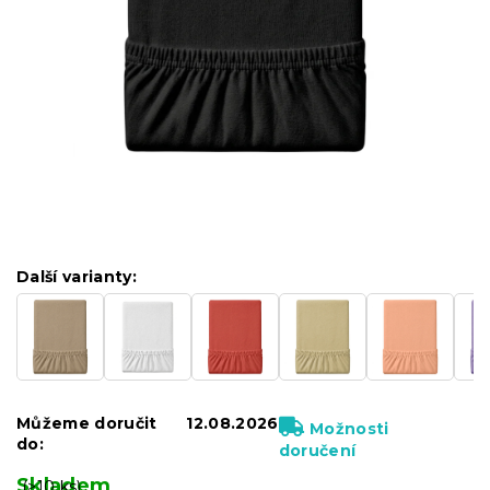
Další varianty:
Můžeme doručit
12.08.2026
Možnosti
do:
doručení
Skladem
(>10 ks)