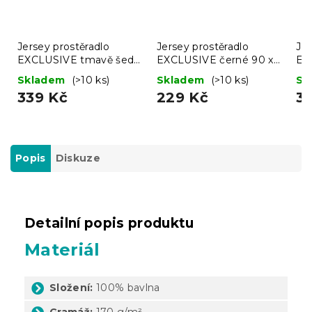
Jersey prostěradlo
Jersey prostěradlo
Jer
EXCLUSIVE tmavě šedé
EXCLUSIVE černé 90 x
EX
180 x 200 cm
200 cm
18
Skladem
(>10 ks)
Skladem
(>10 ks)
Sk
339 Kč
229 Kč
3
Popis
Diskuze
Detailní popis produktu
Materiál
Složení:
100% bavlna
Gramáž:
170 g/m²