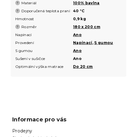
Materiál
100% bavlna
?
Doporučená teplota praní
40 °C
?
Hmotnost
0,9 kg
Rozměr
180 x 200 cm
?
Napínací
Ano
Provedení
Napínací
,
S gumou
S gumou
Ano
Sušení v sušičce
Ano
Optimální výška matrace
Do 20 cm
Z
á
p
Informace pro vás
a
t
Prodejny
í