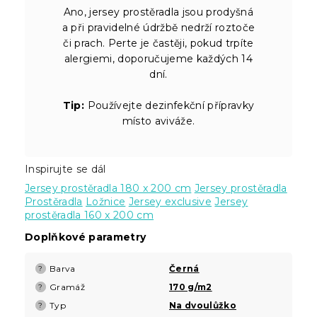
Ano, jersey prostěradla jsou prodyšná
a při pravidelné údržbě nedrží roztoče
či prach. Perte je častěji, pokud trpíte
alergiemi, doporučujeme každých 14
dní.
Tip:
Používejte dezinfekční přípravky
místo aviváže.
Inspirujte se dál
Jersey prostěradla 180 x 200 cm
Jersey prostěradla
Prostěradla
Ložnice
Jersey exclusive
Jersey
prostěradla 160 x 200 cm
Doplňkové parametry
Barva
Černá
?
Gramáž
170 g/m2
?
Typ
Na dvoulůžko
?