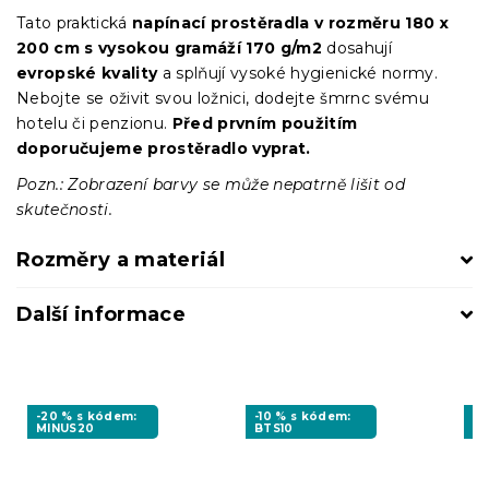
Tato praktická
napínací prostěradla
v
rozměru 180 x
200 cm s vysokou gramáží 170 g/m2
dosahují
evropské kvality
a splňují vysoké hygienické normy.
Nebojte se oživit svou ložnici, dodejte šmrnc svému
hotelu či penzionu.
Před prvním použitím
doporučujeme prostěradlo vyprat.
Pozn.: Zobrazení barvy se může nepatrně lišit od
skutečnosti.
Rozměry a materiál
Další informace
-20 % s kódem:
-10 % s kódem:
-2
MINUS20
BTS10
M