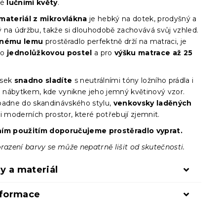
né
lučními květy
.
materiál z mikrovlákna
je hebký na dotek, prodyšný a
 na údržbu, takže si dlouhodobě zachovává svůj vzhled.
nému lemu
prostěradlo perfektně drží na matraci, je
ro
jednolůžkovou postel
a pro
výšku matrace až 25
usek
snadno sladíte
s neutrálními tóny ložního prádla i
nábytkem, kde vynikne jeho jemný květinový vzor.
padne do skandinávského stylu,
venkovsky laděných
i moderních prostor, které potřebují zjemnit.
ním použitím doporučujeme prostěradlo vyprat.
razení barvy se může nepatrně lišit od skutečnosti.
y a materiál
nformace