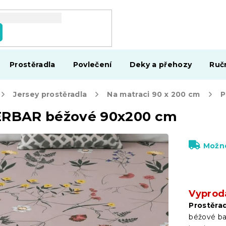
Prostěradla
Povlečení
Deky a přehozy
Ruč
Jersey prostěradla
Na matraci 90 x 200 cm
HERBAR béžové 90x200 cm
Možno
Vyprod
Prostěra
béžové bar