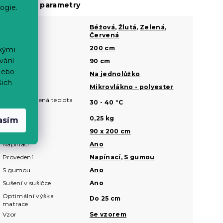
oplňkové parametry
ogie.
Barva
Béžová
,
Žlutá
,
Zelená
,
?
Červená
Délka
200 cm
?
ckými
vání
Šířka
90 cm
?
nebo
Typ
Na jednolůžko
?
šich
Materiál
Mikrovlákno - polyester
?
Doporučená teplota
?
30 - 40 °C
praní
Hmotnost
0,25 kg
asím
Rozměr
90 x 200 cm
?
Napínací
Ano
Provedení
Napínací
,
S gumou
S gumou
Ano
Sušení v sušičce
Ano
Optimální výška
Do 25 cm
matrace
Vzor
Se vzorem