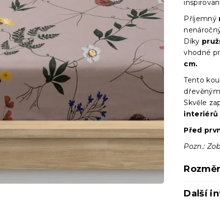
inspirova
Příjemný
nenáročný
Díky
pruž
vhodné p
cm.
Tento ko
dřevěným 
Skvěle za
interiérů
Před prv
Pozn.: Zob
Rozměr
Další i