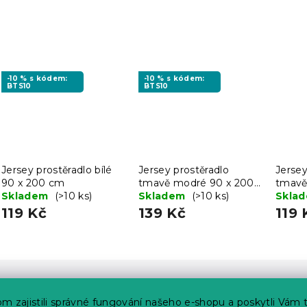
-10 % s kódem:
-10 % s kódem:
BTS10
BTS10
Jersey prostěradlo bílé
Jersey prostěradlo
Jersey
90 x 200 cm
tmavě modré 90 x 200
tmavě
Skladem
(>10 ks)
cm
Skladem
(>10 ks)
cm
Skla
119 Kč
139 Kč
119 
m zajistili správné fungování našeho e-shopu a poskytli Vám 