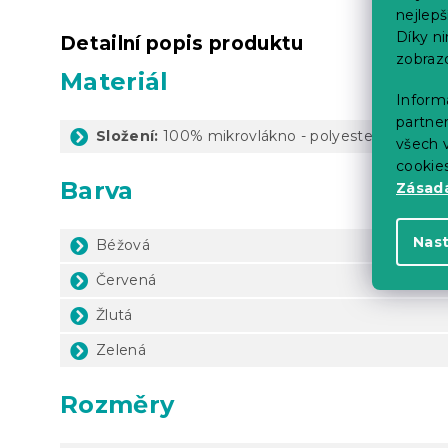
nejlep
Díky n
Detailní popis produktu
zobraz
Materiál
Informa
partner
Složení:
100% mikrovlákno - polyester
všech v
cookie
Barva
Zásadá
Nas
Béžová
Červená
Žlutá
Zelená
Rozměry