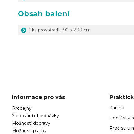
Obsah balení
1 ks prostěradla 90 x 200 cm
Z
á
p
Informace pro vás
Praktic
a
t
Kariéra
Prodejny
í
Sledování objednávky
Poptávky a
Možnosti dopravy
Proč se u n
Možnosti platby