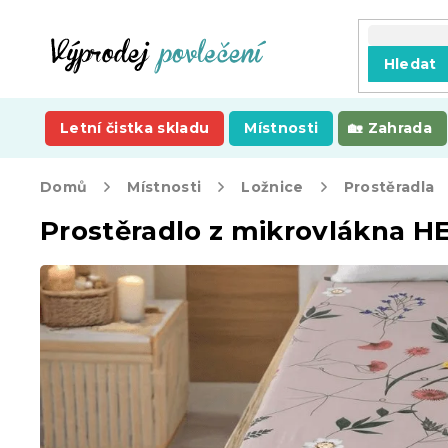
Přejít
na
obsah
Hledat
Letní čistka skladu
Místnosti
Zahrada
Domů
Místnosti
Ložnice
Prostěradla
Prostěradlo z mikrovlákna 