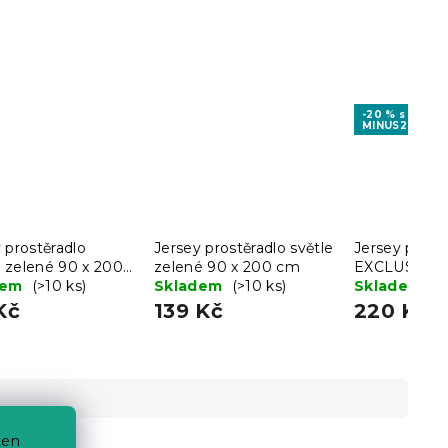
-20 % s kóde
MINUS20
 prostěradlo
Jersey prostěradlo světle
Jersey prost
 zelené 90 x 200
zelené 90 x 200 cm
EXCLUSIVE s
dem
(>10 ks)
Skladem
(>10 ks)
90 x 200 cm
Skladem
(>
Kč
139 Kč
220 Kč
ten