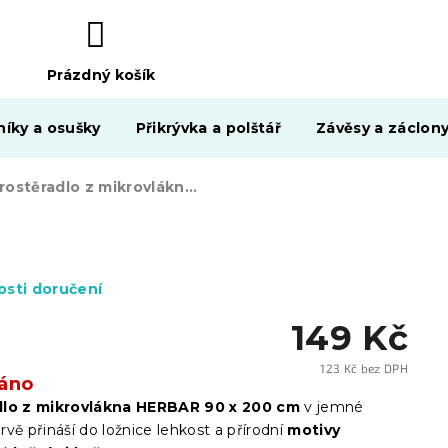
Prázdný košík
NÁKUPNÍ
KOŠÍK
níky a osušky
Přikrývka a polštář
Závěsy a záclon
Prostěradlo z mikrovlákna HERBAR béžové 90x200 cm
sti doručení
149 Kč
123 Kč bez DPH
áno
Měrn
cena:
dlo z mikrovlákna HERBAR 90 x 200 cm
v jemné
vě přináší do ložnice lehkost a přírodní
motivy