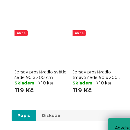
Akce
Akce
Jersey prostěradlo světle
Jersey prostěradlo
šedé 90 x 200 cm
tmavě šedé 90 x 200
Skladem
(>10 ks)
cm
Skladem
(>10 ks)
119 Kč
119 Kč
Popis
Diskuze
Abycho