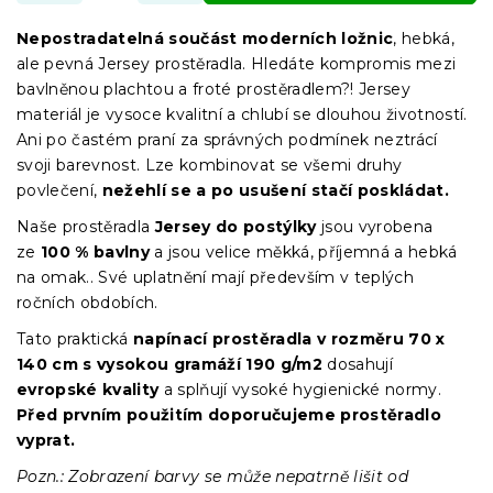
Nepostradatelná součást moderních ložnic
, hebká,
ale pevná Jersey prostěradla. Hledáte kompromis mezi
bavlněnou plachtou a froté prostěradlem?! Jersey
materiál je vysoce kvalitní a chlubí se dlouhou životností.
Ani po častém praní za správných podmínek neztrácí
svoji barevnost. Lze kombinovat se všemi druhy
povlečení,
nežehlí se a po usušení stačí poskládat.
Naše prostěradla
Jersey
do postýlky
jsou vyrobena
ze
100 % bavlny
a jsou velice měkká, příjemná a hebká
na omak.. Své uplatnění mají především v teplých
ročních obdobích.
Tato praktická
napínací prostěradla
v
rozměru 70 x
140 cm s vysokou gramáží 190 g/m2
dosahují
evropské kvality
a splňují vysoké hygienické normy.
Před prvním použitím doporučujeme prostěradlo
vyprat.
Pozn.: Zobrazení barvy se může nepatrně lišit od