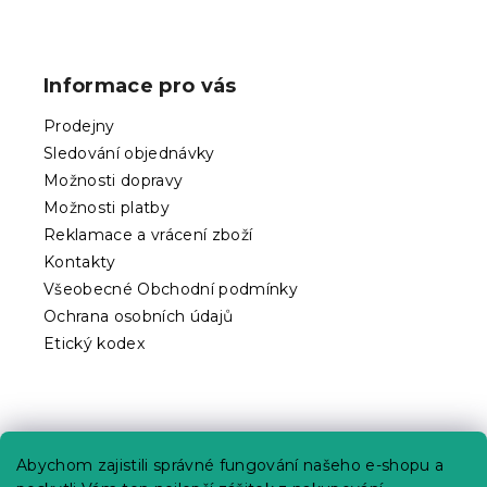
Z
á
p
Informace pro vás
a
t
Prodejny
í
Sledování objednávky
Možnosti dopravy
Možnosti platby
Reklamace a vrácení zboží
Kontakty
Všeobecné Obchodní podmínky
Ochrana osobních údajů
Etický kodex
Praktické informace
Abychom zajistili správné fungování našeho e-shopu a