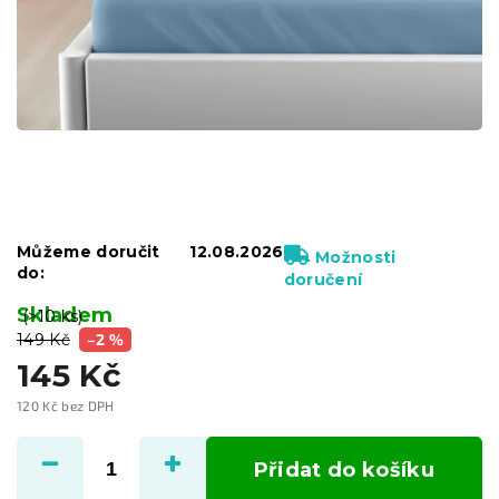
Můžeme doručit
12.08.2026
Možnosti
do:
doručení
Skladem
(>10 ks)
149 Kč
–2 %
145 Kč
120 Kč bez DPH
Měrná
cena:
Přidat do košíku