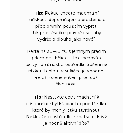
zbytečně potit.
Tip:
Pokud chcete maximální
měkkost, doporučujeme prostěradlo
před prvním použitím vyprat.
Jak prostěradlo správně prát, aby
vydrželo dlouho jako nové?
Perte na 30–40 °C s jemným pracím
gelem bez bělidel. Tím zachováte
barvy i pružnost prostěradla. Sušení na
nízkou teplotu v sušičce je vhodné,
ale přirozené sušení prodlouží
životnost.
Tip:
Nastavte extra máchání k
odstranění zbytků pracího prostředku,
které by mohly látku ztvrdnout.
Neklouže prostěradlo z matrace, když
je hodně aktivní dítě?