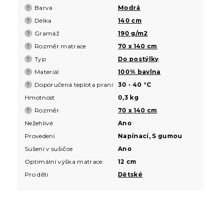
Barva
Modrá
?
Délka
140 cm
?
Gramáž
190 g/m2
?
Rozměr matrace
70 x 140 cm
?
Typ
Do postýlky
?
Materiál
100% bavlna
?
Doporučená teplota praní
30 - 40 °C
?
Hmotnost
0,3 kg
Rozměr
70 x 140 cm
?
Nežehlivé
Ano
Provedení
Napínací, S gumou
Sušení v sušičce
Ano
Optimální výška matrace
12 cm
Pro děti
Dětské