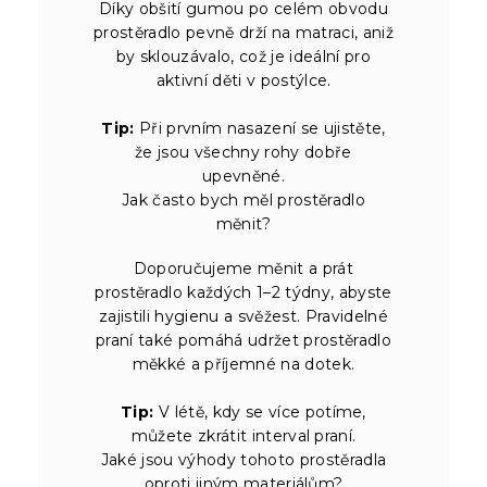
Díky obšití gumou po celém obvodu
prostěradlo pevně drží na matraci, aniž
by sklouzávalo, což je ideální pro
aktivní děti v postýlce.
Tip:
Při prvním nasazení se ujistěte,
že jsou všechny rohy dobře
upevněné.
Jak často bych měl prostěradlo
měnit?
Doporučujeme měnit a prát
prostěradlo každých 1–2 týdny, abyste
zajistili hygienu a svěžest. Pravidelné
praní také pomáhá udržet prostěradlo
měkké a příjemné na dotek.
Tip:
V létě, kdy se více potíme,
můžete zkrátit interval praní.
Jaké jsou výhody tohoto prostěradla
oproti jiným materiálům?