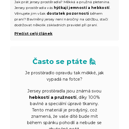
Jak prát jersey prostěradla? Měkká a pružná pletenina.
Jersey prostěradla vás
hýčkají jemností a hebkostí
.
Věnujete jim však
dostatek pozornosti
během
praní? Bavlněný jersey není náročný na údržbu, stačí
dodržovat několik základních pravidel při praní.
Přečíst celý článek
Často se ptáte 🙋
Je prostěradlo opravdu tak měkké, jak
vypadá na fotce?
Jersey prostěradla jsou známá svou
hebkostí a pružností
, díky 100%
bavlně a speciální úpravě tkaniny.
Tento materiál je prodyšný, což
znamená, že vaše dítě bude mít
během spánku pohodlí a nebude se