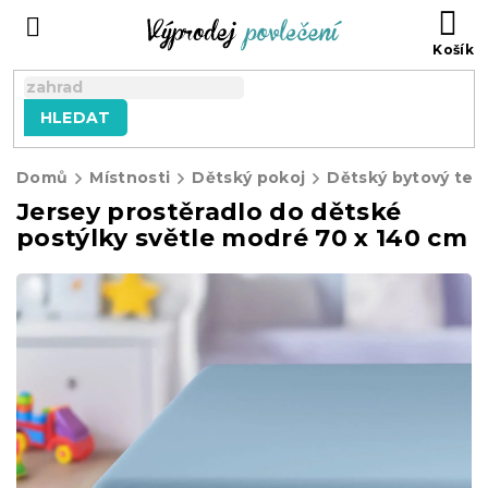
Přejít
NÁ
na
KO
obsah
HLEDAT
Domů
Místnosti
Dětský pokoj
Dětský bytový text
Jersey prostěradlo do dětské
postýlky světle modré 70 x 140 cm