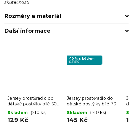
skutečnosti.
Rozměry a materiál
Další informace
-10 % s kódem:
BTS10
Jersey prostěradlo do
Jersey prostěradlo do
Jer
dětské postýlky bílé 60 x
dětské postýlky bílé 70 x
dět
120 cm
140 cm
me
Skladem
(>10 ks)
Skladem
(>10 ks)
Sk
129 Kč
145 Kč
1