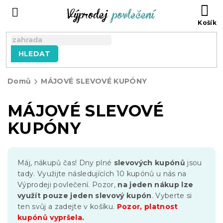
Přejít
NÁ
na
KO
obsah
HLEDAT
Domů
MÁJOVÉ SLEVOVÉ KUPÓNY
MÁJOVÉ SLEVOVÉ
KUPÓNY
Máj, nákupů čas! Dny plné
slevových kupónů
jsou
tady. Využijte následujících 10 kupónů u nás na
Výprodeji povlečení. Pozor,
na jeden nákup lze
využít pouze jeden slevový kupón
. Vyberte si
ten svůj a zadejte v košíku.
Pozor, platnost
kupónů vypršela.