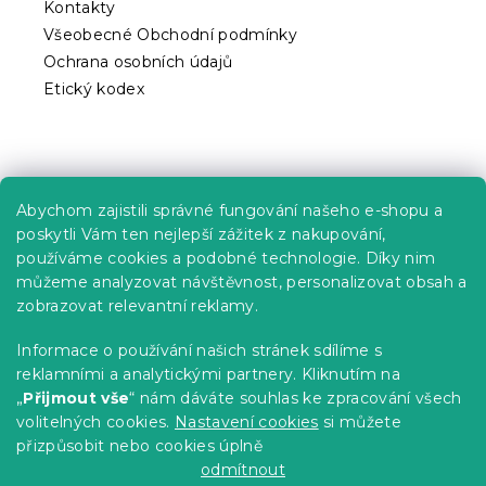
Kontakty
Všeobecné Obchodní podmínky
Ochrana osobních údajů
Etický kodex
Praktické informace
Abychom zajistili správné fungování našeho e-shopu a
Kariéra
poskytli Vám ten nejlepší zážitek z nakupování,
používáme cookies a podobné technologie. Díky nim
Poptávky a B2B spolupráce
můžeme analyzovat návštěvnost, personalizovat obsah a
zobrazovat relevantní reklamy.
Proč se u nás registrovat?
Věrnostní program - Sleva až 10 %
Informace o používání našich stránek sdílíme s
reklamními a analytickými partnery. Kliknutím na
Návody
„
Přijmout vše
“ nám dáváte souhlas ke zpracování všech
Tabulky velikostí
volitelných cookies.
Nastavení cookies
si můžete
přizpůsobit nebo cookies úplně
Blog
odmítnout