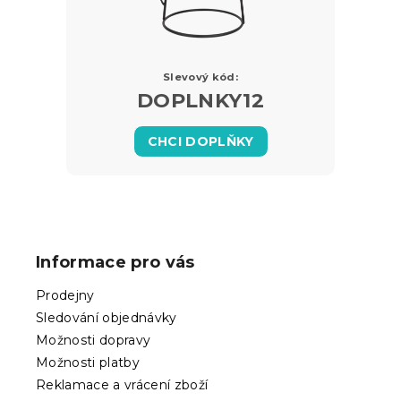
Slevový kód:
DOPLNKY12
CHCI DOPLŇKY
Z
á
p
Informace pro vás
a
t
Prodejny
í
Sledování objednávky
Možnosti dopravy
Možnosti platby
Reklamace a vrácení zboží