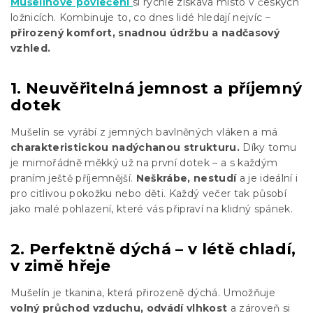
Mušelínové povlečení
si rychle získává místo v českých
ložnicích. Kombinuje to, co dnes lidé hledají nejvíc –
přirozený komfort, snadnou údržbu a nadčasový
vzhled.
1. Neuvěřitelná jemnost a příjemný
dotek
Mušelín se vyrábí z jemných bavlněných vláken a má
charakteristickou nadýchanou strukturu.
Díky tomu
je mimořádně měkký už na první dotek – a s každým
praním ještě příjemnější.
Neškrábe, nestudí
a je ideální i
pro citlivou pokožku nebo děti. Každý večer tak působí
jako malé pohlazení, které vás připraví na klidný spánek.
2. Perfektně dýchá – v létě chladí,
v zimě hřeje
Mušelín je tkanina, která přirozeně dýchá. Umožňuje
volný průchod vzduchu, odvádí vlhkost
a zároveň si