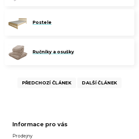
Postele
Ručníky a osušky
PŘEDCHOZÍ ČLÁNEK
DALŠÍ ČLÁNEK
Z
á
p
Informace pro vás
a
t
Prodejny