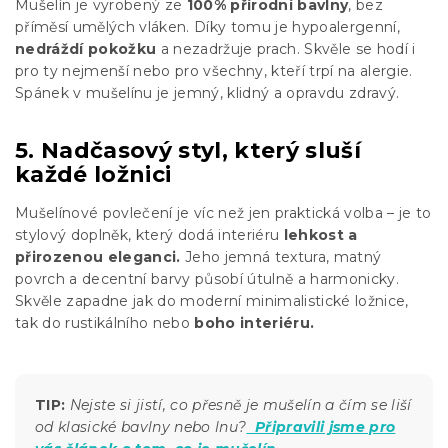
Mušelín je vyrobený ze
100% přírodní bavlny
, bez
příměsí umělých vláken. Díky tomu je hypoalergenní,
nedráždí pokožku
a nezadržuje prach. Skvěle se hodí i
pro ty nejmenší nebo pro všechny, kteří trpí na alergie.
Spánek v mušelínu je jemný, klidný a opravdu zdravý.
5. Nadčasový styl, který sluší
každé ložnici
Mušelínové povlečení je víc než jen praktická volba – je to
stylový doplněk, který dodá interiéru
lehkost a
přirozenou eleganci.
Jeho jemná textura, matný
povrch a decentní barvy působí útulně a harmonicky.
Skvěle zapadne jak do moderní minimalistické ložnice,
tak do rustikálního nebo
boho interiéru.
TIP:
Nejste si jistí, co přesně je mušelín a čím se liší
od klasické bavlny nebo lnu?
Připravili jsme pro