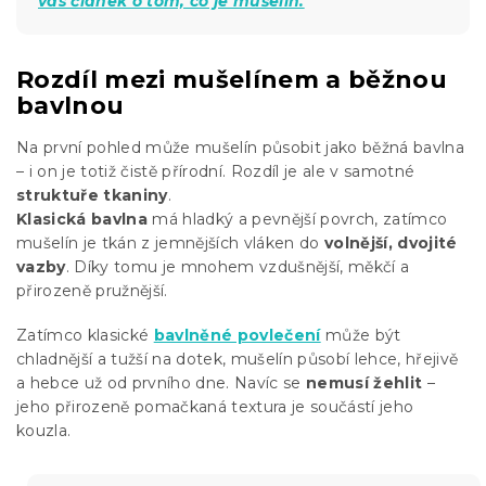
vás článek o tom, co je mušelín.
Rozdíl mezi mušelínem a běžnou
bavlnou
Na první pohled může mušelín působit jako běžná bavlna
– i on je totiž čistě přírodní. Rozdíl je ale v samotné
struktuře tkaniny
.
Klasická bavlna
má hladký a pevnější povrch, zatímco
mušelín je tkán z jemnějších vláken do
volnější, dvojité
vazby
. Díky tomu je mnohem vzdušnější, měkčí a
přirozeně pružnější.
Zatímco klasické
bavlněné povlečení
může být
chladnější a tužší na dotek, mušelín působí lehce, hřejivě
a hebce už od prvního dne. Navíc se
nemusí žehlit
–
jeho přirozeně pomačkaná textura je součástí jeho
kouzla.