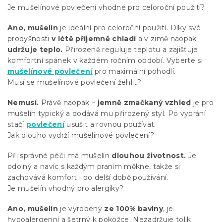
Je mušelínové povlečení vhodné pro celoroční použití?
Ano, mušelín
je ideální pro celoroční použití. Díky své
prodyšnosti
v létě příjemně chladí
a v zimě naopak
udržuje teplo.
Přirozeně reguluje teplotu a zajišťuje
komfortní spánek v každém ročním období. Vyberte si
mušelínové povlečení
pro maximální pohodlí.
Musí se mušelínové povlečení žehlit?
Nemusí.
Právě naopak –
jemně zmačkaný vzhled
je pro
mušelín typický a dodává mu přirozený styl. Po vyprání
stačí
povlečení
usušit a rovnou používat.
Jak dlouho vydrží mušelínové povlečení?
Při správné péči má mušelín
dlouhou životnost.
Je
odolný a navíc s každým praním měkne, takže si
zachovává komfort i po delší době používání.
Je mušelín vhodný pro alergiky?
Ano,
mušelín
je vyrobený
ze 100%
bavlny
, je
hypoalergenní a šetrný k pokožce. Nezadržuje tolik