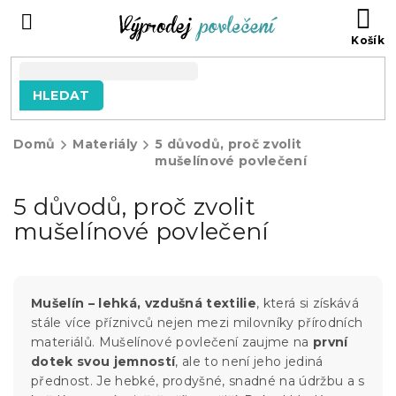
Přejít
NÁ
na
KO
obsah
HLEDAT
Domů
Materiály
5 důvodů, proč zvolit
mušelínové povlečení
5 důvodů, proč zvolit
mušelínové povlečení
Mušelín – lehká, vzdušná textilie
, která si získává
stále více příznivců nejen mezi milovníky přírodních
materiálů. Mušelínové povlečení zaujme na
první
dotek svou jemností
, ale to není jeho jediná
přednost. Je hebké, prodyšné, snadné na údržbu a s