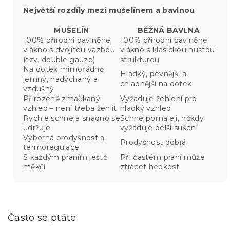
Největší rozdíly mezi mušelínem a bavlnou
MUŠELÍN
BĚŽNÁ BAVLNA
100% přírodní bavlněné
100% přírodní bavlněné
vlákno s dvojitou vazbou
vlákno s klasickou hustou
(tzv. double gauze)
strukturou
Na dotek mimořádně
Hladký, pevnější a
jemný, nadýchaný a
chladnější na dotek
vzdušný
Přirozeně zmačkaný
Vyžaduje žehlení pro
vzhled – není třeba žehlit
hladký vzhled
Rychle schne a snadno se
Schne pomaleji, někdy
udržuje
vyžaduje delší sušení
Výborná prodyšnost a
Prodyšnost dobrá
termoregulace
S každým praním ještě
Při častém praní může
měkčí
ztrácet hebkost
Často se ptáte