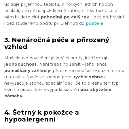
udržuje příjemnou teplotu. V horkých letních nocích
ochladí, v zimě naopak krásně zahřeje. Díky tomu se v
něm budete cítit
pohodlně po celý rok
– bez přehřívání
i bez studeného pocitu při ulehnutí do
postele
.
3. Nenáročná péče a přirozený
vzhled
Mušelínové povlečení je ideální pro ty, kteří milují
jednoduchost.
Není třeba ho žehlit – jeho lehce
pomačkaný vzhled
je přirozenou součástí kouzla tohoto
materiálu. Navíc se snadno pere,
rychle schne
a
nevyžaduje žádnou speciální péči. Je to přesně ten typ
ložního prádla, které vypadá krásně i
bez zbytečné
námahy.
4. Šetrný k pokožce a
hypoalergenní