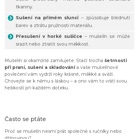
tkaniny.
Sušení na přímém slunci
– způsobuje blednutí
barev a ztrátu pružnosti materiálu.
Přesušení v horké sušičce
– mušelín se může
srazit nebo ztratit svou měkkost.
Mušelín si okamžitě zamilujete. Stačí trocha
šetrnosti
při praní, sušení a skladování
a vaše mušelínové
povlečení vám vydrží roky krásné, měkké a svěží.
Chovejte se k němu s láskou – a ono vám to vrátí svou
hebkostí při každém doteku.
Často se ptáte
Proč se mušelín nesmí prát společně s ručníky nebo
džínovinou?