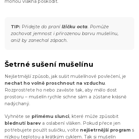
mohou vlákna poškodit.
TIP:
P
řidejte do praní
lžičku octa
. Pomůže
zachovat jemnost i přirozenou barvu mušelínu,
aniž by zanechal zápach.
Šetrné sušení mušelínu
Nejšetrnější způsob, jak sušit mušelínové povlečení, je
nechat ho volně proschnout na vzduchu
.
Rozprostřete ho nebo zavěste tak, aby mělo dost
prostoru – mušelín rychle schne sám a zůstane krásně
nadýchaný.
Vyhněte se
přímému slunci
, které může způsobit
blednutí barev
a oslabení vláken. Pokud přece jen
potřebujete použít sušičku, volte
nejšetrnější program
s
nízkou teplotou a krátkým cyklem. Tak si mušelín