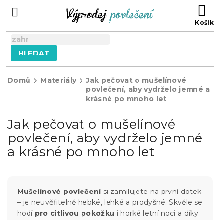
Přejít
NÁ
na
KO
obsah
HLEDAT
Domů
Materiály
Jak pečovat o mušelínové
povlečení, aby vydrželo jemné a
krásné po mnoho let
Jak pečovat o mušelínové
povlečení, aby vydrželo jemné
a krásné po mnoho let
Mušelínové povlečení
si zamilujete na první dotek
– je neuvěřitelně hebké, lehké a prodyšné. Skvěle se
hodí
pro citlivou pokožku
i horké letní noci a díky