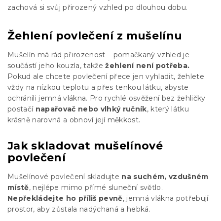
zachová si svůj přirozený vzhled po dlouhou dobu.
Žehlení povlečení z mušelínu
Mušelín má rád přirozenost –
pomačkaný vzhled je
součástí jeho kouzla, takže
žehlení
není potřeba.
Pokud ale chcete povlečení přece jen vyhladit, žehlete
vždy na nízkou teplotu a přes tenkou látku, abyste
ochránili jemná vlákna. Pro rychlé osvěžení bez žehličky
postačí
napařovač
nebo
vlhký ručník
, který látku
krásně narovná a obnoví její měkkost.
Jak skladovat mušelínové
povlečení
Mušelínové povlečení s
kladujte
na suchém, vzdušném
místě
, nejlépe mimo přímé sluneční světlo.
Nepřekládejte ho příliš pevně
, jemná vlákna potřebují
prostor, aby zůstala nadýchaná a hebká.