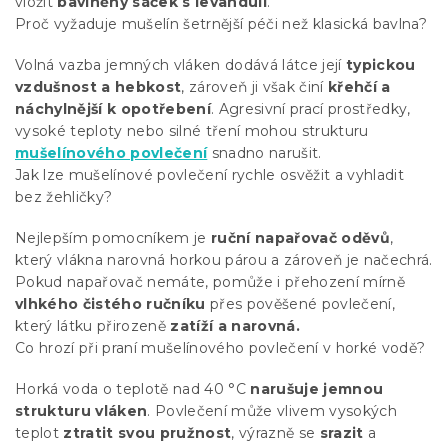
vložit
bavlněný sáček s levandulí
.
Proč vyžaduje mušelín šetrnější péči než klasická bavlna?
Volná vazba jemných vláken dodává látce její
typickou
vzdušnost a hebkost
, zároveň ji však činí
křehčí a
náchylnější k opotřebení
. Agresivní prací prostředky,
vysoké teploty nebo silné tření mohou strukturu
mušelínového povlečení
snadno narušit.
Jak lze mušelínové povlečení rychle osvěžit a vyhladit
bez žehličky?
Nejlepším pomocníkem je
ruční napařovač oděvů
,
který vlákna narovná horkou párou a zároveň je načechrá.
Pokud napařovač nemáte, pomůže i přehození mírně
vlhkého čistého ručníku
přes pověšené povlečení,
který látku přirozeně
zatíží a narovná.
Co hrozí při praní mušelínového povlečení v horké vodě?
Horká voda o teplotě nad 40 °C
narušuje jemnou
strukturu vláken
. Povlečení může vlivem vysokých
teplot
ztratit svou pružnost
, výrazně se
srazit
a