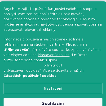
Praktické informace
Abychom zajistili správné fungování našeho e-shopu a
Kariéra
poskytli Vám ten nejlepší zážitek z nakupování,
používáme cookies a podobné technologie. Díky nim
Poptávky a B2B spolupráce
můžeme analyzovat návštěvnost, personalizovat obsah a
Proč se u nás registrovat?
zobrazovat relevantní reklamy.
Věrnostní program - Sleva až 10 %
Informace o používání našich stránek sdílíme s
reklamními a analytickými partnery. Kliknutím na
Návody
„
Přijmout vše
“ nám dáváte souhlas ke zpracování všech
Tabulky velikostí
volitelných cookies.
Nastavení cookies
si můžete
přizpůsobit nebo cookies úplně
Blog
odmítnout
v „Nastavení cookies“. Více se dozvíte v našich
Zásadách používání cookies
Vytvořil Shoptet Premium
Nastavení
Copyright 2026
Výprodej povlečení
. Všechna
Souhlasím
práva vyhrazena.
Upravit nastavení cookies