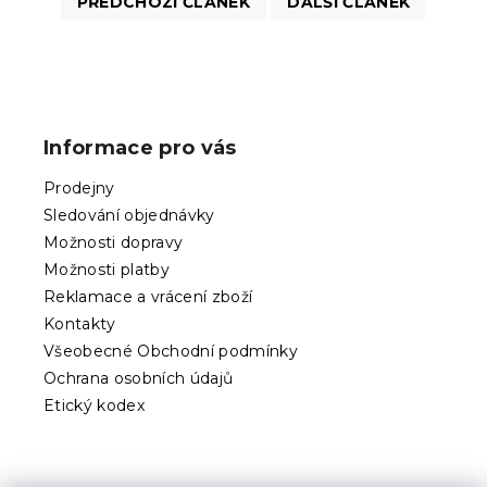
PŘEDCHOZÍ ČLÁNEK
DALŠÍ ČLÁNEK
Z
á
p
Informace pro vás
a
t
Prodejny
í
Sledování objednávky
Možnosti dopravy
Možnosti platby
Reklamace a vrácení zboží
Kontakty
Všeobecné Obchodní podmínky
Ochrana osobních údajů
Etický kodex