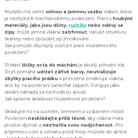
Mušelín má velmi
volnou a jemnou vazbu
vláken, která
je náchylná k mechanickému poškození. Praní s
hrubými
materiály, jako jsou džíny,
ručníky
nebo oděvy se
zipy
, může jemná vlákna
zatrhnout
, narušit strukturu
tkaniny nebo způsobit její žmolkování.
Jak pomůže obyčejný ocet při praní mušelínového
povlečení?
Přidání
lžičky octa do máchání
je skvělý přírodní trik.
Ocet pomáhá
udržet zářivé barvy, neutralizuje
zbytky pracího prášku
a přirozeně změkčuje vlákna,
aniž by na povlečení zanechal zápach. Funguje jako
ideální náhrada za nevhodnou aviváž.
Jak správně skladovat mušelínové povlečení?
Skladujte ho na suchém, temném a vzdušném místě.
Povlečení
neskládejte příliš těsně
, aby vlákna měla
prostor dýchat a
neztratila svou nadýchanost.
Pro
příjemnou vůni a ochranu před moly můžete do skříně