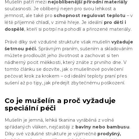
Mušelín patří mezi
nejoblíbenější přírodní materiály
současnosti. Je oblíbený nejen pro svou lehkost a
jemnost, ale také pro
schopnost regulovat teplotu
– v
létě příjemně chladí, v zimě hřeje. Je ideální
pro děti i
dospělé
, kteří si potrpí na pohodlí a přirozené materiály.
Právě díky své vzdušné struktuře však mušelín
vyžaduje
šetrnou péči.
Správným praním, sušením a skladováním
můžete prodloužit jeho životnost a zachovat si ten
nádherný pocit měkkosti, který znáte z prvního dne. V
tomto článku se dozvíte, jak o mušelínové povlečení
pečovat krok za krokem – od ideální teploty praní přes
sušení až po tipy, jak předejít zbytečnému poškození.
Co je mušelín a proč vyžaduje
speciální péči
Mušelín je jemná, lehká tkanina vyráběná z volně
spřádaných vláken, nejčastěji z
bavlny nebo bambusu
.
Díky své vzdušné struktuře je výjimečně
prodyšný,