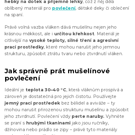
hebký na dotek a příjemně lehký
, což z něj dělá
oblíbený materiál pro
povlečení
, dětské deky či oblečení
na spaní.
Právě volná vazba vláken dává mušelínu nejen jeho
krásnou měkkost, ale i
určitou křehkost
. Materiál je
citlivější na
vysoké teploty, silné tření a agresivní
prací prostředky
, které mohou narušit jeho jemnou
strukturu, způsobit ztrátu tvaru nebo ztvrdnutí vláken.
Jak správně prát mušelínové
povlečení
Ideální je
teplota
30–40 °C
, která vláknům prospívá a
zároveň je dostatečná pro jejich čistotu. Používejte
jemný prací prostředek
bez bělidel a aviváže – ty
mohou narušit přirozenou strukturu mušelínu a způsobit
jeho ztvrdnutí. Povlečení vždy
perte
naruby.
Vyhněte
se praní s
hrubými tkaninami
jako jsou ručníky,
džínovina nebo prádlo se zipy – právě tyto materiály