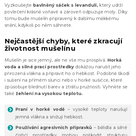
Vyzkoušejte
b
avlněný sáček s levandulí,
který udrží
povlečení krásně voňavé a zároveň odpuzuje moly. Díky
tomu bude mušelín připravený k dalšímu měkkému
snění, kdykoli po něm sáhnete.
Nejčastější chyby, které zkracují
životnost mušelínu
Mušelín je sice jemný, ale ne vše mu prospívá.
Horká
voda a silné prací prostředky
dokážou narušit jeho
přirozená vlákna a připravit ho o hebkost. Podobně škodí
i sušení na přímém slunci nebo v horké sušičce, které
způsobuje blednutí barev a ztrátu pružnosti. Vyhněte se
také
žehlení na vysokou teplotu.
Praní v horké vodě
– vysoké teploty narušují
jemná vlákna a snižují hebkost.
Používání agresivních přípravků
– bělidla a silné
čisticí prostředky mohou poškodit strukturu