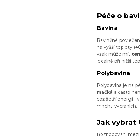
Péče o bav
Bavlna
Bavlněné povlečení
na vyšší teploty (4
však může mít
te
ideálně při nižší te
Polybavlna
Polybavlna je na pé
mačká
a často není
což šetří energii i 
mnoha vypráních.
Jak vybrat 
Rozhodování mezi p