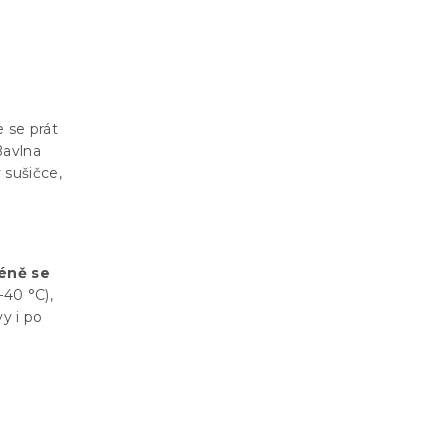
 se prát
Bavlna
v sušičce,
éně se
40 °C),
vy i po