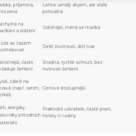
ebká, příjemná,
Lehce umělý dojem, ale stále
řirozená
pohodlná
áchylná na
Odolnější, méně se mačká
ačkání a srážení
ůže se časem
Delší životnost, drží tvar
potřebovat
áročnější, často
Snadná, rychlé schnutí, bez
yžaduje žehlení
nutnosti žehlení
yšší, záleží na
pravě (např. satén,
Cenově dostupnější
erkál)
ěti, alergiky,
Praktické uživatele, časté praní,
ilovníky přírodních
hotely či rodiny
ateriálů