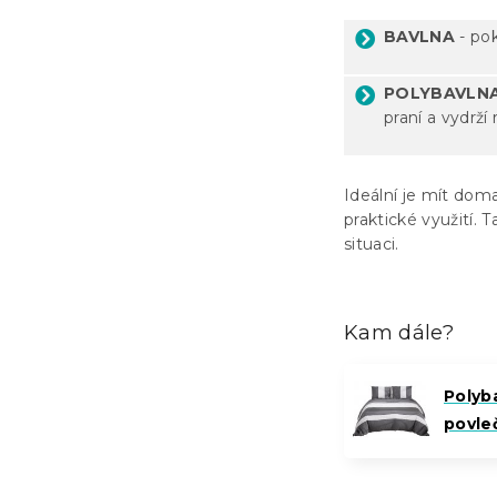
BAVLNA
- pok
POLYBAVLN
praní a vydrží 
Ideální je mít do
praktické využití. 
situaci.
Kam dále?
Polyb
povle