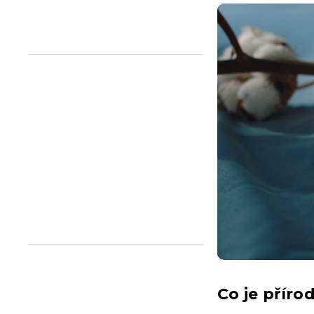
n
e
l
Co je příro