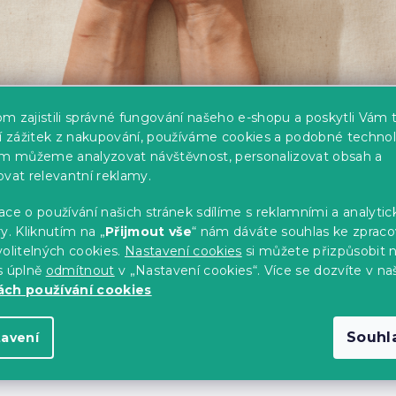
m zajistili správné fungování našeho e-shopu a poskytli Vám 
bavlny a polybavlny
ší zážitek z nakupování, používáme cookies a podobné technol
 prádla
patří mezi nejčastější volby klasická bavlna nebo smě
im můžeme analyzovat návštěvnost, personalizovat obsah a
polybavlna. Každý z těchto materiálů má své přednosti i slabší 
ovat relevantní reklamy.
ozenou hebkostí a prodyšností, zatímco polybavlna nabízí prakt
ce o používání našich stránek sdílíme s reklamními a analyti
elší životnost. Rozdíly mezi nimi vám přiblíží
následující sro
y. Kliknutím na „
Přijmout vše
“ nám dáváte souhlas ke zpraco
olitelných cookies.
Nastavení cookies
si můžete přizpůsobit 
s úplně
odmítnout
v „Nastavení cookies“. Více se dozvíte v na
PŘÍRODNÍ BAVLNA
POLYBAVLNA
ch používání cookies
00% přírodní
Směs bavlny a polyesteru
avlněná vlákna
Souhl
tavení
elmi dobrá, odvádí
Nižší, méně prodyšná
lhkost