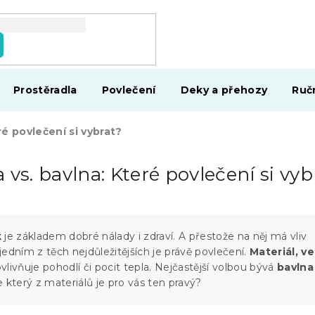
Prostěradla
Povlečení
Deky a přehozy
Ruč
ré povlečení si vybrat?
 vs. bavlna: Které povlečení si vyb
k
je základem dobré nálady i zdraví. A přestože na něj má vliv
edním z těch nejdůležitějších je právě povlečení.
Materiál, ve
ovlivňuje pohodlí či pocit tepla. Nejčastější volbou bývá
bavlna
e který z materiálů je pro vás ten pravý?