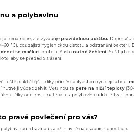
lnu a polybavlnu
 je nenáročné, ale vyžaduje
pravidelnou údržbu.
Doporučuje
0–60 °C), což zajistí hygienickou čistotu a odstranění bakterií. 
ndenci se mačkat
, proto je často
nutné žehlení.
Sušit ji lze 
plotě, aby se předešlo srážení.
či ještě praktičtější – díky příměsi polyesteru rychleji schne,
m
 nutné ji vůbec žehlit. Většinou se
pere na nižší teploty
(30–
vlákna. Díky odolnosti materiálu si polybavlna udržuje tvar i bar
to pravé povlečení pro vás?
olybavlnou a bavlnou záleží hlavně na osobních prioritách.