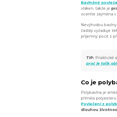
Bavlněné povleče
vláken, takže je
pr
oceníte zejména v l
Nevýhodou bavlny j
častěji vyžaduje ž
příjemný pocit z př
TIP:
P
raktické 
proč je tolik ob
Co je polyb
Polybavlna je směs 
příměsi polyesteru
Povlečení z poly
dlouhou životnos