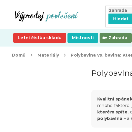
Přejít
na
obsah
Hledat
Letní čistka skladu
Místnosti
Zahrada
Domů
Materiály
Polybavlna vs. bavlna: Kte
P
Polybavlna
o
s
t
r
a
Kvalitní spáne
n
mnoho faktorů, j
n
kterém spíte
, 
í
polybavlna
– al
p
a