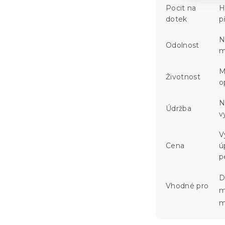
Pocit na
H
dotek
p
N
Odolnost
m
M
Životnost
o
N
Údržba
v
V
Cena
ú
p
D
Vhodné pro
m
m