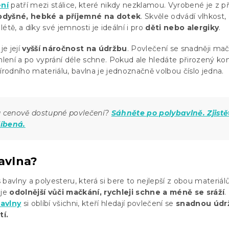
ní
patří mezi stálice, které nikdy nezklamou. Vyrobené je z p
odyšné, hebké a příjemné na dotek
. Skvěle odvádí vlhkost,
étě, a díky své jemnosti je ideální i pro
děti nebo alergiky
.
e její
vyšší náročnost na údržbu
. Povlečení se snadněji mač
ehlení a po vyprání déle schne. Pokud ale hledáte přirozený ko
írodního materiálu, bavlna je jednoznačně volbou číslo jedna.
a cenově dostupné povlečení?
Sáhněte po polybavlně. Zjistě
líbená.
avlna?
bavlny a polyesteru, která si bere to nejlepší z obou materiálů
 je
odolnější vůči mačkání, rychleji schne a méně se sráží
.
bavlny
si oblíbí všichni, kteří hledají povlečení se
snadnou údr
tí.