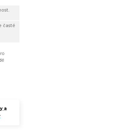
nost.
e časté
pro
ždé
y a
y