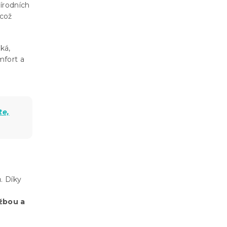
řírodních
 což
ká,
mfort a
te,
. Díky
žbou a