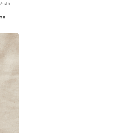
čistá
 na