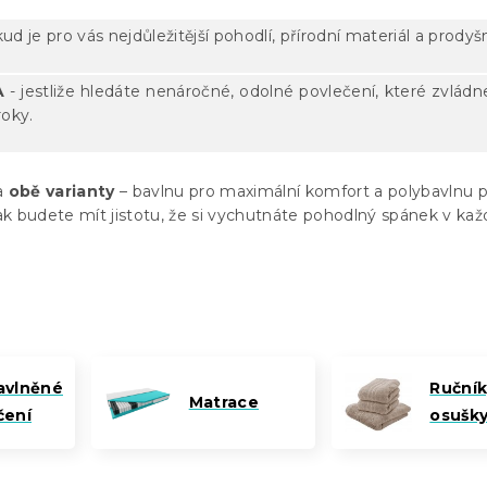
ud je pro vás nejdůležitější pohodlí, přírodní materiál a prodyš
A
- jestliže hledáte nenáročné, odolné povlečení, které zvládn
roky.
ma
obě varianty
– bavlnu pro maximální komfort a polybavlnu 
Tak budete mít jistotu, že si vychutnáte pohodlný spánek v ka
avlněné
Ručník
Matrace
čení
osušk