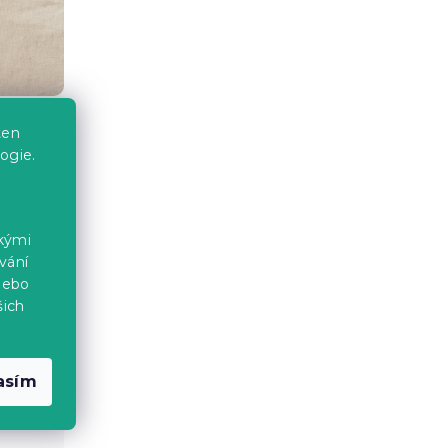
ten
ogie.
s bavlny
stránky –
ičnost,
ckými
vnání.
vání
nebo
šich
asím