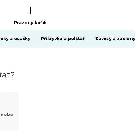
Prázdný košík
NÁKUPNÍ
KOŠÍK
níky a osušky
Přikrývka a polštář
Závěsy a záclon
rat?
 nebo