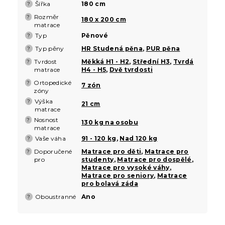
Šířka
180 cm
?
Rozměr
?
180 x 200 cm
matrace
Typ
Pěnové
?
Typ pěny
HR Studená pěna
,
PUR pěna
?
Tvrdost
Měkká H1 - H2
,
Střední H3
,
Tvrdá
?
matrace
H4 - H5
,
Dvě tvrdosti
Ortopedické
?
7 zón
zóny
Výška
?
21 cm
matrace
Nosnost
?
130 kg na osobu
matrace
Vaše váha
91 - 120 kg
,
Nad 120 kg
?
Doporučené
Matrace pro děti
,
Matrace pro
?
pro
studenty
,
Matrace pro dospělé
,
Matrace pro vysoké váhy
,
Matrace pro seniory
,
Matrace
pro bolavá záda
Oboustranné
Ano
?