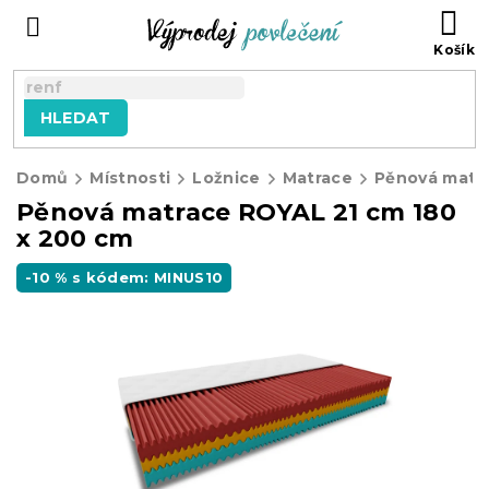
Přejít
NÁ
na
KO
obsah
HLEDAT
Domů
Místnosti
Ložnice
Matrace
Pěnová matrace ROYAL 21 cm 180
x 200 cm
-10 % s kódem: MINUS10