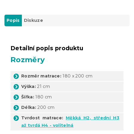
Popis
Diskuze
Detailní popis produktu
Rozměry
Rozměr matrace:
180 x 200 cm
Výška:
21 cm
Šířka:
180 cm
Délka:
200 cm
Tvrdost matrace:
Měkká H2, střední H3
až tvrdá H4 - volitelná