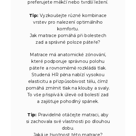
preferujete měkčí nebo tvrdší ležení.
Tip:
Vyzkoušejte různé kombinace
vrstev pro nalezení optimálního
komfortu.
Jak matrace pomáhá při bolestech
zad a správné poloze páteře?
Matrace má anatomické zónování,
které podporuje správnou polohu
páteře a rovnoměrně rozkládá tlak.
Studená HR pěna nabízí vysokou
elasticitu a přizpůsobivost tělu, čímž
pomáhá zmírnit tlak na klouby a svaly.
To vše přispívá k úlevě od bolestí zad
a zajišťuje pohodlný spánek.
Tip:
Pravidelně otáčejte matraci, aby
si zachovala své vlastnosti po dlouhou
dobu.
Jaká je životnost této matrace?