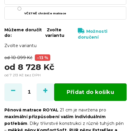
VČETNĚ chrániče matrace
Můžeme doručit
Zvolte
Možnosti
do:
variantu
doručení
Zvolte variantu
od 10 099 Kč
–13 %
od
8 728 Kč
od
7 213 Kč
bez DPH
Měrná
cena:
Přidat do košíku
Pěnová matrace ROYAL
21 cm je navržena pro
maximální přizpůsobení vašim individuálním
potřebám
. Díky třívrstvé konstrukci z různě tuhých pěn
–
měkké pěny KomfortSoft, PUR pěny ExtraFlex a