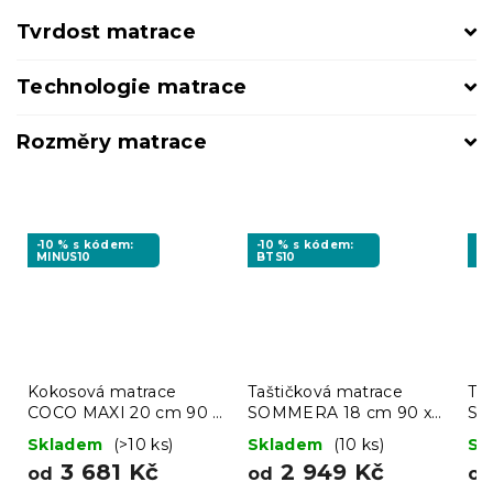
Tvrdost matrace
Technologie matrace
Rozměry matrace
-10 % s kódem:
-10 % s kódem:
-1
MINUS10
BTS10
MI
Kokosová matrace
Taštičková matrace
Ta
COCO MAXI 20 cm 90 x
SOMMERA 18 cm 90 x
SO
200 cm
200 cm
20
Skladem
(>10 ks)
Skladem
(10 ks)
Sk
3 681 Kč
2 949 Kč
od
od
o