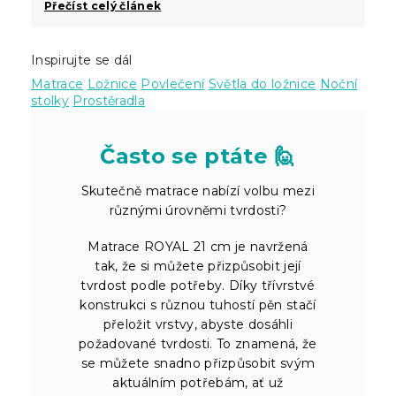
Přečíst celý článek
Inspirujte se dál
Matrace
Ložnice
Povlečení
Světla do ložnice
Noční
stolky
Prostěradla
Často se ptáte 🙋
Skutečně matrace nabízí volbu mezi
různými úrovněmi tvrdosti?
Matrace ROYAL 21 cm je navržená
tak, že si můžete přizpůsobit její
tvrdost podle potřeby. Díky třívrstvé
konstrukci s různou tuhostí pěn stačí
přeložit vrstvy, abyste dosáhli
požadované tvrdosti. To znamená, že
se můžete snadno přizpůsobit svým
aktuálním potřebám, ať už