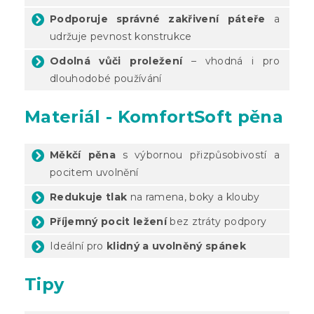
Podporuje správné zakřivení páteře
a
udržuje pevnost konstrukce
Odolná vůči proležení
– vhodná i pro
dlouhodobé používání
Materiál - KomfortSoft pěna
Měkčí pěna
s výbornou přizpůsobivostí a
pocitem uvolnění
Redukuje tlak
na ramena, boky a klouby
Příjemný pocit ležení
bez ztráty podpory
Ideální pro
klidný a uvolněný spánek
Tipy