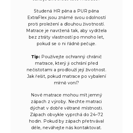
Studená HR pěna a PUR pěna
ExtraFlex jsou známé svou odolností
proti proležení a dlouhou životností.
Matrace je navržená tak, aby vydržela
bez ztráty vlastností po mnoho let,
pokud se o ni řádně pečuje.
Tip:
Používejte ochranný chránič
matrace, který ji ochrání před
nečistotami a prodlouží její životnost.
Jak řešit, pokud matrace po vybalení
mírně voní?
Nové matrace mohou mít jemný
zápach z výroby. Nechte matraci
dýchat v dobře větrané místnosti.
Zápach obvykle vyprchá do 24–72
hodin. Pokud by zápach přetrvával
déle, neváhejte nás kontaktovat.