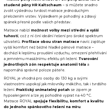
studené pěny HR Kaltschaum
– si můžete snadno
zvolit výslednou tvrdost matrace jednoduchým
přeložením vrstev. Výsledkem je pohodlný a zdravý
spánek přesně podle vašich představ.
Matrace nabízí
možnost volby mezi střední a vyšší
tuhostí
, což z ní činí ideální řešení pro široké spektrum
uživatelů.
Profilace obou stran matrace
navíc zajišťuje
vyšší komfort než běžné hladké pěnové matrace –
dochází k lepšímu proudění vzduchu, omezení přehřívání
a jemnému masážnímu efektu při ležení.
Tvarování
jednotlivých zón respektuje anatomii těla
a
napomáhá správné poloze páteře.
ROYAL je vhodná pro osoby do 130 kg a svými
vlastnostmi uspokojí jak milovníky měkčího, tak i tvrdšího
ležení.
Praktický snímatelný potah
se zipem je
hypoalergenní a lze jej pohodlně vyprat na 40 °C.
Matrace ROYAL
spojuje flexibilitu, komfort a kvalitu
do jednoho spánkového řešení na míru
.