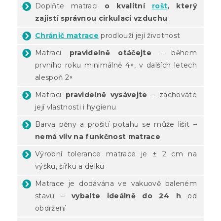
Doplňte matraci
o kvalitní
rošt
, který
zajistí správnou cirkulaci vzduchu
Chránič matrace
prodlouží její životnost
Matraci
pravidelně otáčejte
– během
prvního roku minimálně 4×, v dalších letech
alespoň 2×
Matraci
pravidelně vysávejte
– zachováte
její vlastnosti i hygienu
Barva pěny a prošití potahu se může lišit –
nemá vliv na funkčnost matrace
Výrobní tolerance matrace je ± 2 cm na
výšku, šířku a délku
Matrace je dodávána ve vakuově baleném
stavu –
vybalte ideálně do 24 h
od
obdržení