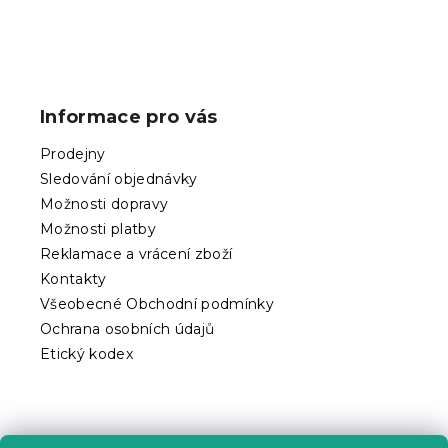
Z
á
p
Informace pro vás
a
t
Prodejny
í
Sledování objednávky
Možnosti dopravy
Možnosti platby
Reklamace a vrácení zboží
Kontakty
Všeobecné Obchodní podmínky
Ochrana osobních údajů
Etický kodex