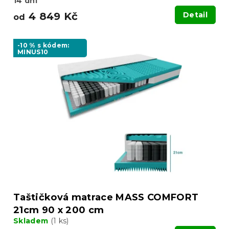
14 dní
4 849 Kč
Detail
od
-10 % s kódem:
MINUS10
Taštičková matrace MASS COMFORT
21cm 90 x 200 cm
Skladem
(1 ks)