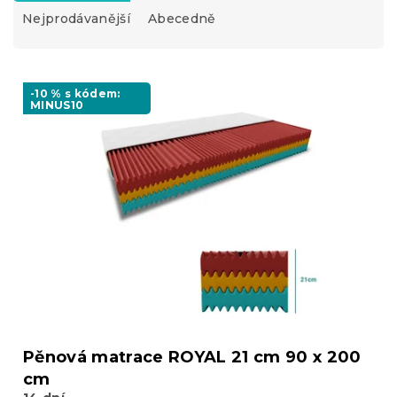
z
Nejprodávanější
Abecedně
e
n
í
V
p
ý
-10 % s kódem:
r
MINUS10
p
o
i
d
s
u
p
k
r
t
o
ů
d
u
k
t
ů
Pěnová matrace ROYAL 21 cm 90 x 200
cm