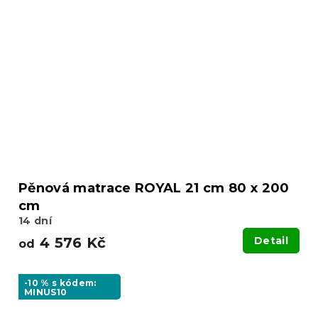
Pěnová matrace ROYAL 21 cm 80 x 200
cm
14 dní
4 576 Kč
Detail
od
-10 % s kódem:
MINUS10