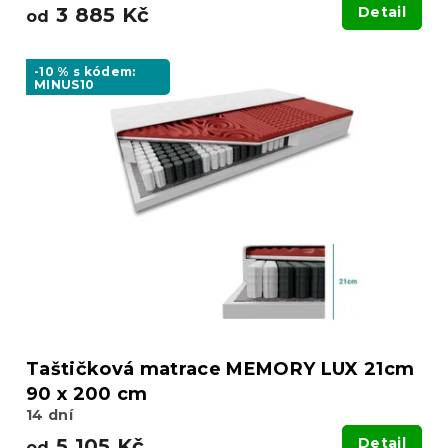
3 885 Kč
Detail
od
-10 % s kódem:
MINUS10
Taštičková matrace MEMORY LUX 21cm
90 x 200 cm
14 dní
5 105 Kč
Detail
od