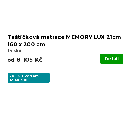
Taštičková matrace MEMORY LUX 21cm
160 x 200 cm
14 dní
8 105 Kč
Detail
od
-10 % s kódem:
MINUS10