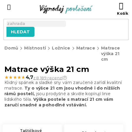
Přejít
NÁ
na
KO
obsah
HLEDAT
Domů
Místnosti
Ložnice
Matrace
Matrace
výška 21
cm
Matrace výška 21 cm
★★★★★
★★★★★
4,7
z 8 189 recenzí
Klidný spánek a sladké sny vám zaručeně zařídí kvalitní
matrace.
Ty o výšce 21 cm jsou vhodné i do nižších
rámů postelí,
jsou prodyšné a skvěle kopírují linie
lidského těla.
Výška postele s matrací 21 cm vám
zaručí snadné a pohodlné vstávání.
Taštičkové