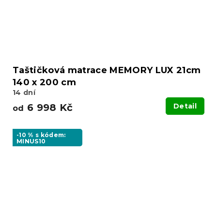
Taštičková matrace MEMORY LUX 21cm
140 x 200 cm
14 dní
6 998 Kč
Detail
od
-10 % s kódem:
MINUS10