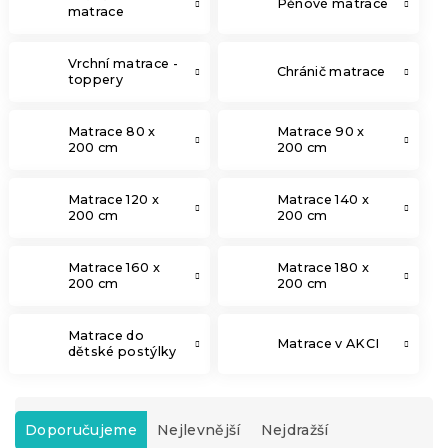
Pěnové matrace
matrace
Vrchní matrace -
Chránič matrace
toppery
Matrace 80 x
Matrace 90 x
200 cm
200 cm
Matrace 120 x
Matrace 140 x
200 cm
200 cm
Matrace 160 x
Matrace 180 x
200 cm
200 cm
Matrace do
Matrace v AKCI
dětské postýlky
Ř
a
Doporučujeme
Nejlevnější
Nejdražší