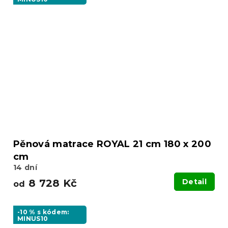
Pěnová matrace ROYAL 21 cm 180 x 200
cm
14 dní
8 728 Kč
Detail
od
-10 % s kódem:
MINUS10