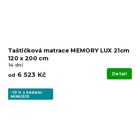
Taštičková matrace MEMORY LUX 21cm
120 x 200 cm
14 dní
6 523 Kč
Detail
od
-10 % s kódem:
MINUS10