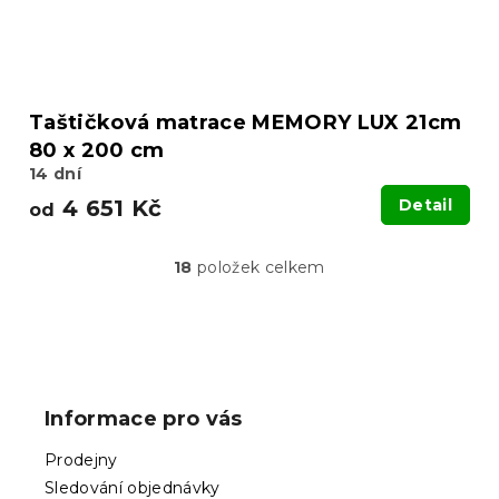
Taštičková matrace MEMORY LUX 21cm
80 x 200 cm
14 dní
4 651 Kč
Detail
od
18
položek celkem
O
v
l
á
Z
d
á
a
p
c
Informace pro vás
í
a
p
t
Prodejny
r
í
v
Sledování objednávky