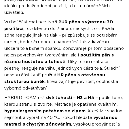
ideální pro každodenní použití, a to i u náročnějších
uživatelů.
Vrchní část matrace tvoří
PUR pěna s výraznou 3D
profilací
, rozdělenou do 7 anatomických zón. Každá
zóna reaguje jinak na tlak – přizpůsobuje se potřebám
ramen, beder či nohou a napomáhá tak zdravému
uložení těla během spánku. Zónování je přitom dosaženo
nejen povrchovým tvarováním, ale i
použitím pěn s
různou hustotou a tuhostí
. Díky tomu matrace
přesněji reaguje na váhu jednotlivých částí těla. Střední
nosnou část tvoří pružná
HR pěna s otevřenou
strukturou buněk
, která zajišťuje pevnost, odolnost a
výborné odvětrávání.
HYBRID FOAM má
dvě tuhosti – H3 a H4
– podle toho,
kterou stranu si zvolíte. Matrace je opatřena kvalitním,
hypoalergenním potahem se zipem
, který lze snadno
sejmout a vyprat na 40 °C. Pokud hledáte
vyváženou
matraci s chytrým zónováním
, vysokou prodyšností a