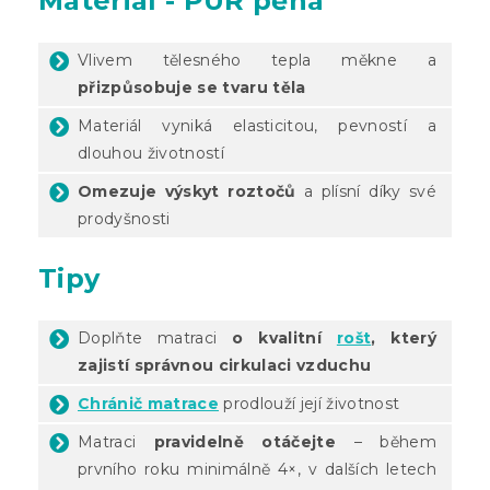
Materiál - PUR pěna
Vlivem tělesného tepla měkne a
přizpůsobuje se tvaru těla
Materiál vyniká elasticitou, pevností a
dlouhou životností
Omezuje výskyt roztočů
a plísní díky své
prodyšnosti
Tipy
Doplňte matraci
o kvalitní
rošt
, který
zajistí správnou cirkulaci vzduchu
Chránič matrace
prodlouží její životnost
Matraci
pravidelně otáčejte
– během
prvního roku minimálně 4×, v dalších letech