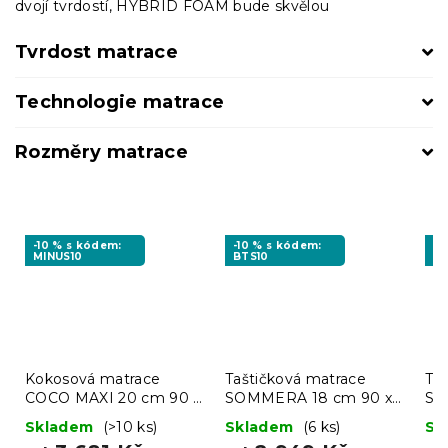
dvojí tvrdostí, HYBRID FOAM bude skvělou
Tvrdost matrace
Technologie matrace
Rozměry matrace
-10 % s kódem:
-10 % s kódem:
-1
MINUS10
BTS10
MI
Kokosová matrace
Taštičková matrace
Ta
COCO MAXI 20 cm 90 x
SOMMERA 18 cm 90 x
SO
200 cm
200 cm
20
Skladem
(>10 ks)
Skladem
(6 ks)
Sk