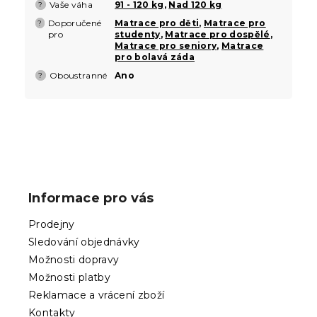
Vaše váha
91 - 120 kg
,
Nad 120 kg
?
Doporučené
Matrace pro děti
,
Matrace pro
?
pro
studenty
,
Matrace pro dospělé
,
Matrace pro seniory
,
Matrace
pro bolavá záda
Oboustranné
Ano
?
Z
á
p
Informace pro vás
a
t
Prodejny
í
Sledování objednávky
Možnosti dopravy
Možnosti platby
Reklamace a vrácení zboží
Kontakty