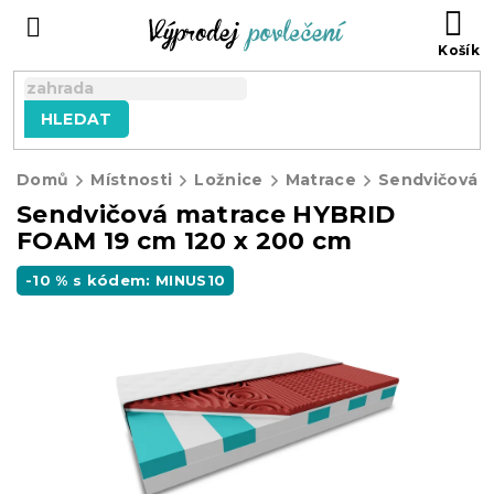
Přejít
NÁ
na
KO
obsah
HLEDAT
Domů
Místnosti
Ložnice
Matrace
Sendvičová matrace HYBRID
FOAM 19 cm 120 x 200 cm
-10 % s kódem: MINUS10