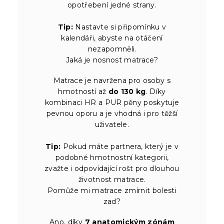
opotřebení jedné strany.
Tip:
Nastavte si připomínku v
kalendáři, abyste na otáčení
nezapomněli.
Jaká je nosnost matrace?
Matrace je navržena pro osoby s
hmotností až
do 130 kg
. Díky
kombinaci HR a PUR pěny poskytuje
pevnou oporu a je vhodná i pro těžší
uživatele.
Tip:
Pokud máte partnera, který je v
podobné hmotnostní kategorii,
zvažte i odpovídající rošt pro dlouhou
životnost matrace.
Pomůže mi matrace zmírnit bolesti
zad?
Ano, díky
7 anatomickým zónám