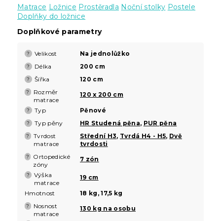
Matrace
Ložnice
Prostěradla
Noční stolky
Postele
Doplňky do ložnice
Doplňkové parametry
Velikost
Na jednolůžko
?
Délka
200 cm
?
Šířka
120 cm
?
Rozměr
?
120 x 200 cm
matrace
Typ
Pěnové
?
Typ pěny
HR Studená pěna
,
PUR pěna
?
Tvrdost
Střední H3
,
Tvrdá H4 - H5
,
Dvě
?
matrace
tvrdosti
Ortopedické
?
7 zón
zóny
Výška
?
19 cm
matrace
Hmotnost
18 kg, 17,5 kg
Nosnost
?
130 kg na osobu
matrace