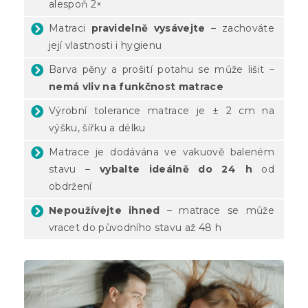
alespoň 2×
Matraci
pravidelně vysávejte
– zachováte
její vlastnosti i hygienu
Barva pěny a prošití potahu se může lišit –
nemá vliv na funkčnost matrace
Výrobní tolerance matrace je ± 2 cm na
výšku, šířku a délku
Matrace je dodávána ve vakuově baleném
stavu –
vybalte ideálně do 24 h
od
obdržení
Nepoužívejte ihned
– matrace se může
vracet do původního stavu až 48 h