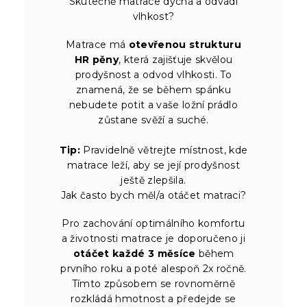
Skutečně matrace dýchá a odvádí
vlhkost?
Matrace má
otevřenou strukturu
HR pěny
, která zajišťuje skvělou
prodyšnost a odvod vlhkosti. To
znamená, že se během spánku
nebudete potit a vaše ložní prádlo
zůstane svěží a suché.
Tip:
Pravidelně větrejte místnost, kde
matrace leží, aby se její prodyšnost
ještě zlepšila.
Jak často bych měl/a otáčet matraci?
Pro zachování optimálního komfortu
a životnosti matrace je doporučeno ji
otáčet každé 3 měsíce
během
prvního roku a poté alespoň 2x ročně.
Tímto způsobem se rovnoměrně
rozkládá hmotnost a předejde se