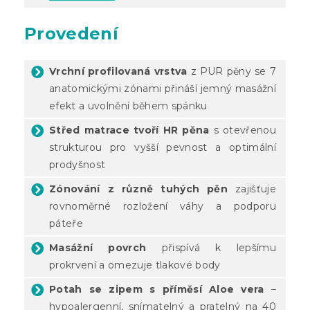
Provedení
Vrchní profilovaná vrstva
z PUR pěny se 7
anatomickými zónami přináší jemný masážní
efekt a uvolnění během spánku
Střed matrace tvoří HR pěna
s otevřenou
strukturou pro vyšší pevnost a optimální
prodyšnost
Zónování z různě tuhých pěn
zajišťuje
rovnoměrné rozložení váhy a podporu
páteře
Masážní povrch
přispívá k lepšímu
prokrvení a omezuje tlakové body
Potah se zipem s příměsí Aloe vera
–
hypoalergenní, snímatelný a pratelný na 40