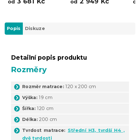
3 681 Kč
2 949 Kč
od
od
o
Popis
Diskuze
Detailní popis produktu
Rozměry
Rozměr matrace:
120 x 200 cm
Výška:
19 cm
Šířka:
120 cm
Délka:
200 cm
Tvrdost matrace:
Střední H3, tvrdší H4 ,
dvě tvrdosti