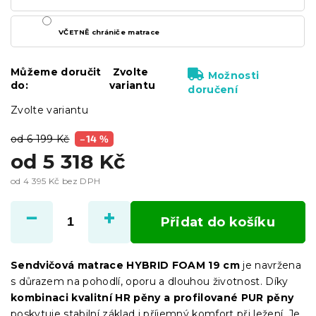
VČETNĚ chrániče matrace
Můžeme doručit
Zvolte
Možnosti
do:
variantu
doručení
Zvolte variantu
od 6 199 Kč
–14 %
od
5 318 Kč
od
4 395 Kč
bez DPH
Měrná
cena:
Přidat do košíku
Sendvičová matrace HYBRID FOAM 19 cm
je navržena
s důrazem na pohodlí, oporu a dlouhou životnost. Díky
kombinaci kvalitní HR pěny a profilované PUR pěny
poskytuje stabilní základ i příjemný komfort při ležení. Je