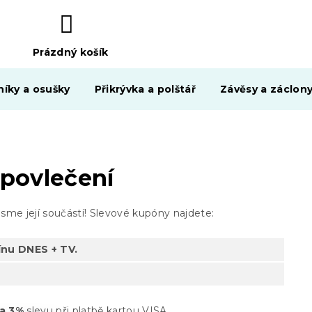
Prázdný košík
NÁKUPNÍ
KOŠÍK
níky a osušky
Přikrývka a polštář
Závěsy a záclon
povlečení
sme její součástí! Slevové kupóny najdete:
nu DNES + TV.
ra 3%
slevu při platbě kartou VISA