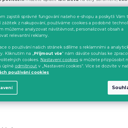
adejte do příslušného pole v košíku pro uplatnění slevy
m zajistili správné fungování našeho e-shopu a poskytli Vám 
ší zážitek z nakupování, používáme cookies a podobné technol
p lze uplatnit pouze jeden slevový kód
im můžeme analyzovat návštěvnost, personalizovat obsah a
na zlevněné produkty
ovat relevantní reklamy.
najdete v časopisech a aplikaci spojené s akcí
ce o používání našich stránek sdílíme s reklamními a analyti
y. Kliknutím na „
Přijmout vše
“ nám dáváte souhlas ke zpraco
olitelných cookies.
Nastavení cookies
si můžete přizpůsobit 
s úplně
odmítnout
v „Nastavení cookies“. Více se dozvíte v na
ch používání cookies
Souhl
tavení