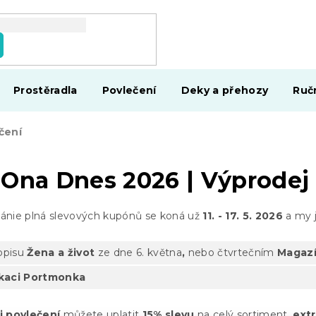
Prostěradla
Povlečení
Deky a přehozy
Ruč
čení
Ona Dnes 2026 | Výprodej 
ánie plná slevových kupónů se koná už
11. - 17. 5. 2026
a my j
opisu
Žena a život
ze dne 6. května
,
nebo čtvrtečním
Magazí
ikaci Portmonka
i povlečení
můžete uplatit
15% slevu
na celý sortiment,
ext