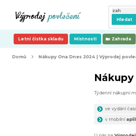
Přejít
na
obsah
Hledat
Letní čistka skladu
Místnosti
Zahrada
Domů
Nákupy Ona Dnes 2024 | Výprodej povle
P
Nákupy 
o
s
t
Týdenní nákupní m
r
a
n
ve vydání čas
n
v mobilní
apl
í
p
a
U nás na
Výprodej