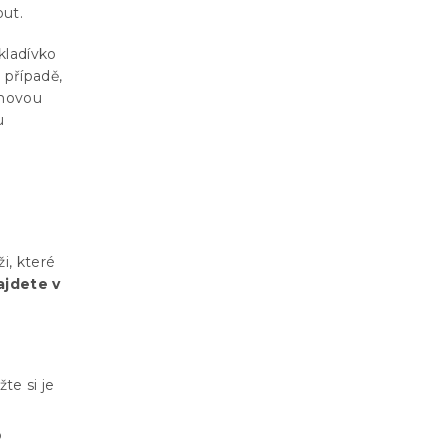
out.
kladívko
 případě,
umovou
u
i, které
ajdete v
žte si je
o