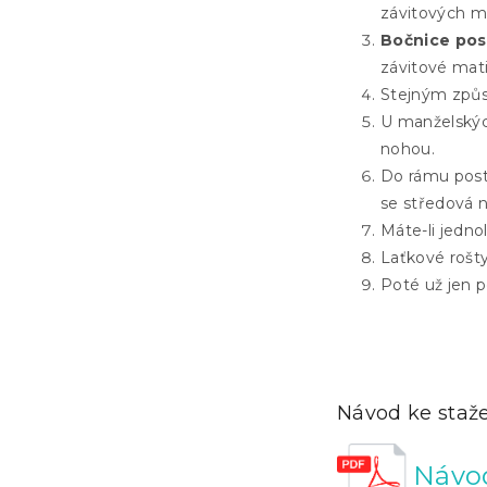
závitových ma
Bočnice pos
závitové mat
Stejným způso
U manželskýc
nohou.
Do rámu poste
se středová 
Máte-li jedno
Laťkové rošty
Poté už jen p
Návod ke staž
Návod