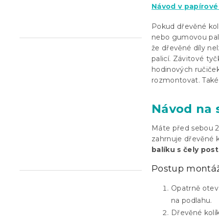
Návod v papírové
n
e
Pokud dřevěné kol
l
nebo gumovou palic
že dřevěné díly ne
palicí. Závitové ty
hodinových ručiče
rozmontovat. Také 
Návod na 
Máte před sebou 2 
zahrnuje dřevěné ko
balíku s čely pos
Postup montáž
Opatrně otevř
na podlahu.
Dřevěné kolík