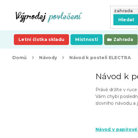
Přejít
na
obsah
Hledat
Letní čistka skladu
Místnosti
Zahrada
Domů
Návody
Návod k posteli ELECTRA
P
Návod k p
o
s
t
Právě držíte v ruc
r
Vám chybí posledn
a
slovního návodu a j
n
n
í
Návod v pap
írov
p
a