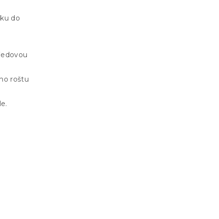
čku do
tředovou
ho roštu
le.