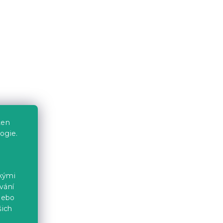
ten
ogie.
ckými
vání
nebo
šich