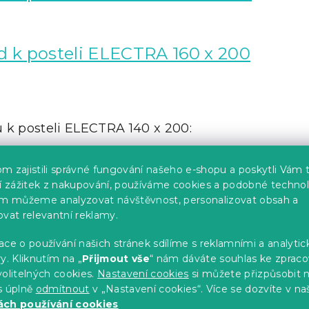
 k posteli ELECTRA 160 x 200
 k posteli ELECTRA 140 x 200:
m zajistili správné fungování našeho e-shopu a poskytli Vám 
ší zážitek z nakupování, používáme cookies a podobné technol
im můžeme analyzovat návštěvnost, personalizovat obsah a
ovat relevantní reklamy.
ce o používání našich stránek sdílíme s reklamními a analyti
y. Kliknutím na „
Přijmout vše
“ nám dáváte souhlas ke zpraco
olitelných cookies.
Nastavení cookies
si můžete přizpůsobit 
s úplně
odmítnout
v „Nastavení cookies“. Více se dozvíte v na
ch používání cookies