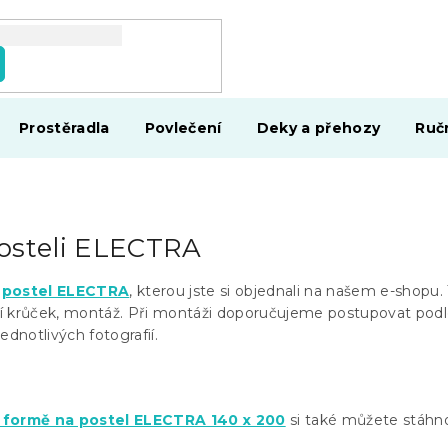
Prostěradla
Povlečení
Deky a přehozy
Ruč
osteli ELECTRA
e
postel ELECTRA
, kterou jste si objednali na našem e-shopu.
í krůček, montáž. Při montáži doporučujeme postupovat pod
ednotlivých fotografií.
é formě na postel ELECTRA 140 x 200
si také můžete stáhn