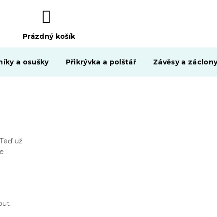
Prázdný košík
NÁKUPNÍ
KOŠÍK
níky a osušky
Přikrývka a polštář
Závěsy a záclon
 Teď už
le
out.