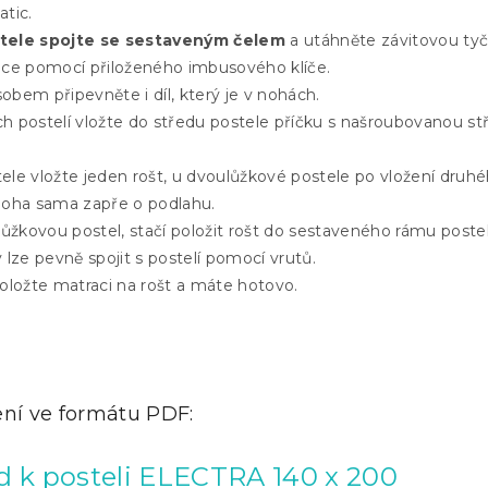
tic.
tele spojte se sestaveným čelem
a utáhněte závitovou ty
ice pomocí přiloženého imbusového klíče.
bem připevněte i díl, který je v nohách.
h postelí vložte do středu postele příčku s našroubovanou s
le vložte jeden rošt, u dvoulůžkové postele po vložení druhé
noha sama zapře o podlahu.
lůžkovou postel, stačí položit rošt do sestaveného rámu poste
 lze pevně spojit s postelí pomocí vrutů.
oložte matraci na rošt a máte hotovo.
ení ve formátu PDF:
 k posteli ELECTRA 140 x 200