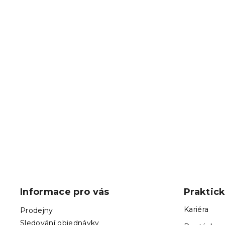
Z
á
p
Informace pro vás
Praktic
a
t
Kariéra
Prodejny
í
Sledování objednávky