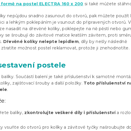
 formě na postel ELECTRA 160 x 200
si také můžete stáhn
íky nepůjdou snadno zasunout do otvorů, pak můžete použít 
i a lehkým poklepáním je vsunout do připravených otvorů. V
lze nasadit na dřevěné kolíky, poklepejte na ně pěstí nebo g
čky se šroubují do závitové matice kratším závitem, proti směr
k.
Dřevěné kolíky nelepte lepidlem
, díly by nešly následně
ztratíte možnost postel reklamovat, protože ji znehodnotíte.
sestavení postele
balíky. Součástí balení je také příslušenství k samotné montáž
líky, zajišťovací šrouby a další položky.
Toto příslušenství n
tele
.
e:
ete balíky,
zkontrolujte veškeré díly i příslušenství
a rozlo
y vsuňte do otvorů pro kolíky a závitové tyčky našroubujte d