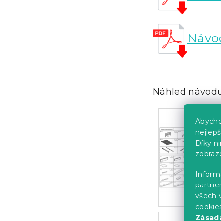
Návod
Náhled návodu
Abycho
nejlep
Díky n
zobraz
Informa
partner
všech v
cookie
Zásadá