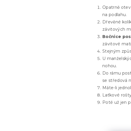
Opatrně otevř
na podlahu.
Dřevěné kolík
závitových ma
Bočnice pos
závitové mat
Stejným způso
U manželskýc
nohou.
Do rámu poste
se středová 
Máte-li jedno
Laťkové rošty
Poté už jen p