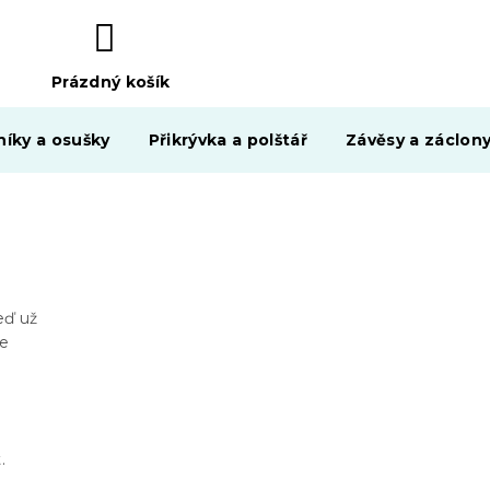
Prázdný košík
NÁKUPNÍ
KOŠÍK
níky a osušky
Přikrývka a polštář
Závěsy a záclon
eď už
le
t.