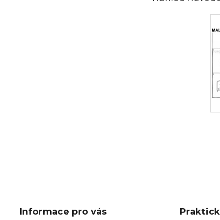
Z
á
p
Informace pro vás
Praktic
a