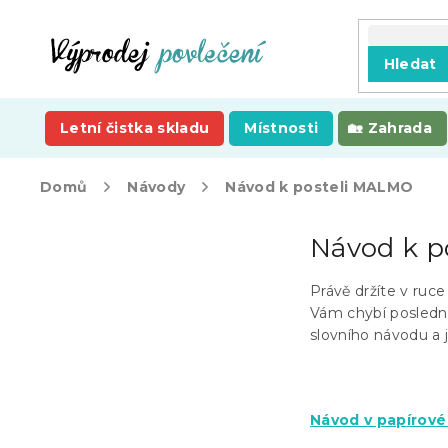
Přejít
na
obsah
Hledat
Letní čistka skladu
Místnosti
Zahrada
Domů
Návody
Návod k posteli MALMO
P
Návod k p
o
s
t
Právě držíte v ruc
r
Vám chybí posledn
a
slovního návodu a j
n
n
í
Návod v pap
írov
p
a