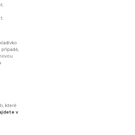
ut.
t.
kladívko
 případě,
umovou
u
i, které
ajdete v