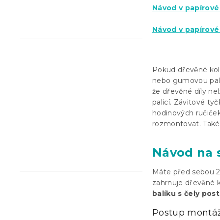
Návod v pap
írov
n
e
Návod v pap
írov
l
Pokud dřevěné kol
nebo gumovou palic
že dřevěné díly ne
palicí. Závitové ty
hodinových ručiče
rozmontovat. Také 
Návod na 
Máte před sebou 2 
zahrnuje dřevěné ko
balíku s čely pos
Postup montáž