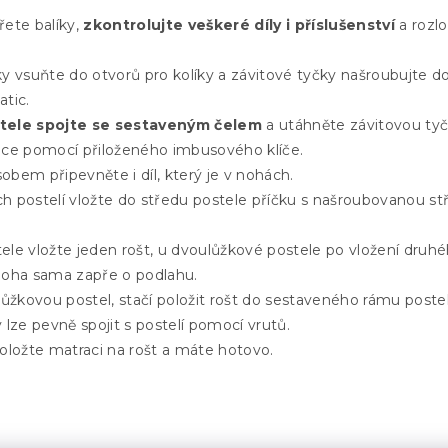
ete balíky,
zkontrolujte veškeré díly i příslušenství
a rozlo
y vsuňte do otvorů pro kolíky a závitové tyčky našroubujte d
tic.
tele spojte se sestaveným čelem
a utáhněte závitovou ty
ice pomocí přiloženého imbusového klíče.
bem připevněte i díl, který je v nohách.
h postelí vložte do středu postele příčku s našroubovanou s
le vložte jeden rošt, u dvoulůžkové postele po vložení druhé
noha sama zapře o podlahu.
lůžkovou postel, stačí položit rošt do sestaveného rámu poste
 lze pevně spojit s postelí pomocí vrutů.
oložte matraci na rošt a máte hotovo.