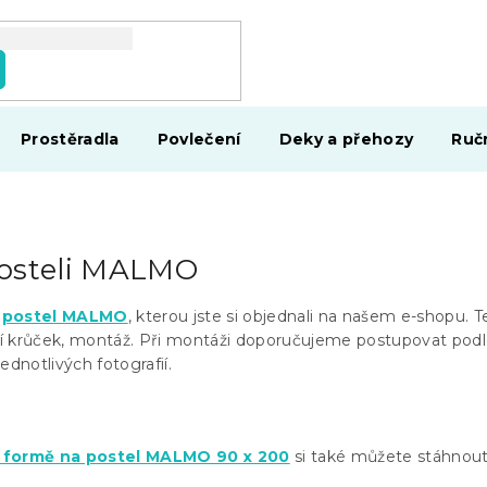
Prostěradla
Povlečení
Deky a přehozy
Ruč
osteli MALMO
e
postel MALMO
, kterou jste si objednali na našem e-shopu. T
í krůček, montáž. Při montáži doporučujeme postupovat pod
ednotlivých fotografií.
é formě na postel MALMO 90 x 200
si také můžete stáhnou