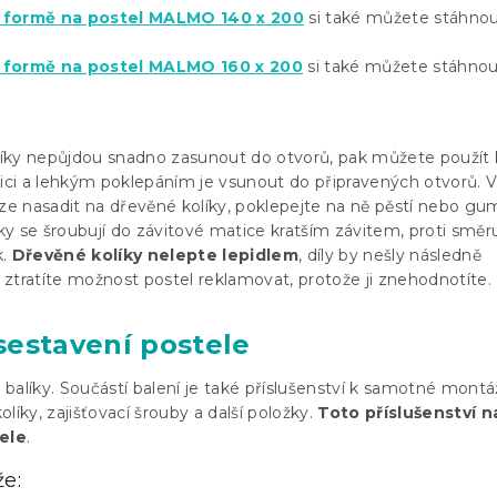
é formě na postel MALMO 140 x 200
si také můžete stáhno
é formě na postel MALMO 160 x 200
si také můžete stáhnou
íky nepůjdou snadno zasunout do otvorů, pak můžete použít 
i a lehkým poklepáním je vsunout do připravených otvorů. V
lze nasadit na dřevěné kolíky, poklepejte na ně pěstí nebo g
čky se šroubují do závitové matice kratším závitem, proti směr
k.
Dřevěné kolíky nelepte lepidlem
, díly by nešly následně
ztratíte možnost postel reklamovat, protože ji znehodnotíte.
sestavení postele
balíky. Součástí balení je také příslušenství k samotné montáž
líky, zajišťovací šrouby a další položky.
Toto příslušenství n
tele
.
e: