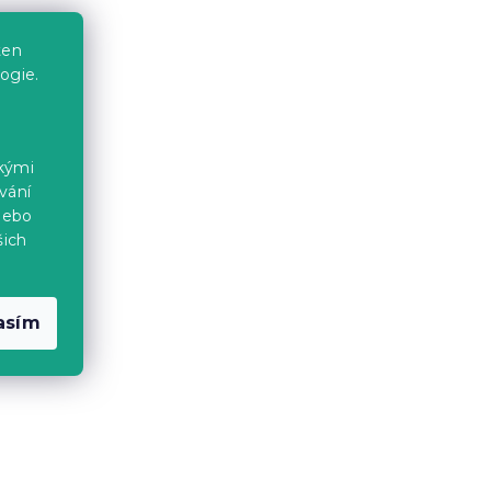
ten
ogie.
ckými
vání
nebo
šich
asím