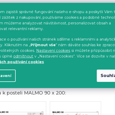
ení ve formátu PDF:
m zajistili správné fungování našeho e-shopu a poskytli Vám 
ší zážitek z nakupování, používáme cookies a podobné technol
 k posteli MALMO 90 x 200
im můžeme analyzovat návštěvnost, personalizovat obsah a
ovat relevantní reklamy.
ce o používání našich stránek sdílíme s reklamními a analyti
 k posteli MALMO 140 x 200
y. Kliknutím na „
Přijmout vše
“ nám dáváte souhlas ke zpraco
olitelných cookies.
Nastavení cookies
si můžete přizpůsobit 
s úplně
odmítnout
v „Nastavení cookies“. Více se dozvíte v na
ch používání cookies
 k posteli MALMO 160 x 200
Souhl
tavení
 k posteli MALMO 90 x 200: