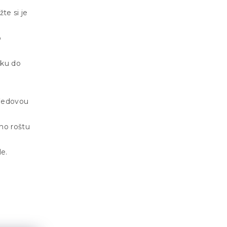
žte si je
o
čku do
tředovou
ho roštu
le.