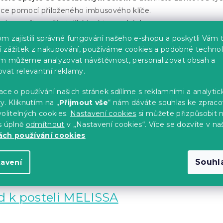
ice pomocí přiloženého imbusového klíče.
bem připevněte i díl, který je v nohách.
h postelí vložte do středu postele příčku s našroubovanou s
m zajistili správné fungování našeho e-shopu a poskytli Vám 
ší zážitek z nakupování, používáme cookies a podobné technol
im můžeme analyzovat návštěvnost, personalizovat obsah a
le vložte jeden rošt, u dvoulůžkové postele po vložení druhé
ovat relevantní reklamy.
noha sama zapře o podlahu.
lůžkovou postel, stačí položit rošt do sestaveného rámu poste
ce o používání našich stránek sdílíme s reklamními a analyti
 lze pevně spojit s postelí pomocí vrutů.
y. Kliknutím na „
Přijmout vše
“ nám dáváte souhlas ke zpraco
oložte matraci na rošt a máte hotovo.
olitelných cookies.
Nastavení cookies
si můžete přizpůsobit 
s úplně
odmítnout
v „Nastavení cookies“. Více se dozvíte v na
ch používání cookies
Souhl
tavení
ení ve formátu PDF:
 k posteli MELISSA