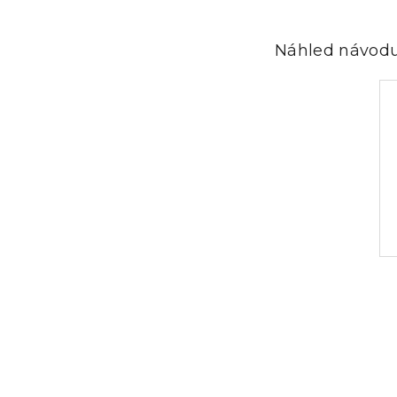
Náhled návodu
Z