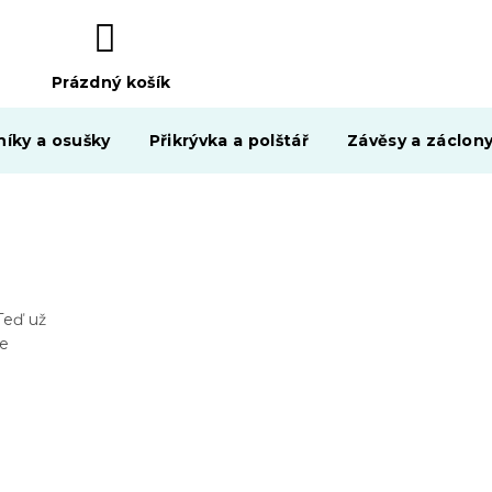
Prázdný košík
NÁKUPNÍ
KOŠÍK
níky a osušky
Přikrývka a polštář
Závěsy a záclon
Teď už
le