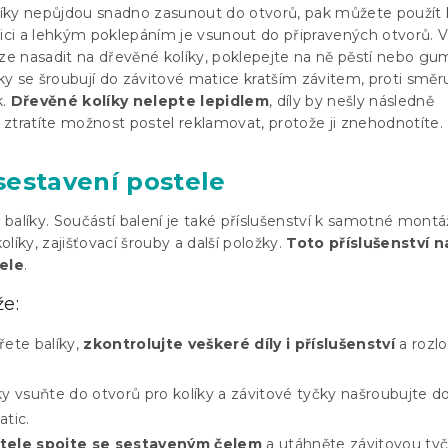
íky nepůjdou snadno zasunout do otvorů, pak můžete použít 
i a lehkým poklepáním je vsunout do připravených otvorů. V
lze nasadit na dřevěné kolíky, poklepejte na ně pěstí nebo g
čky se šroubují do závitové matice kratším závitem, proti směr
k.
Dřevěné kolíky nelepte lepidlem
, díly by nešly následně
ztratíte možnost postel reklamovat, protože ji znehodnotíte.
sestavení postele
balíky. Součástí balení je také příslušenství k samotné montáž
líky, zajišťovací šrouby a další položky.
Toto příslušenství n
tele
.
e:
ete balíky,
zkontrolujte veškeré díly i příslušenství
a rozlo
y vsuňte do otvorů pro kolíky a závitové tyčky našroubujte d
tic.
tele spojte se sestaveným čelem
a utáhněte závitovou ty