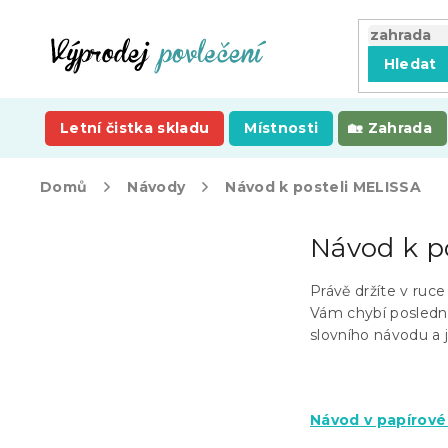
Přejít
na
obsah
Hledat
Letní čistka skladu
Místnosti
Zahrada
Domů
Návody
Návod k posteli MELISSA
P
Návod k p
o
s
t
Právě držíte v ruc
r
Vám chybí posledn
a
slovního návodu a j
n
n
í
Návod v pap
írov
p
a