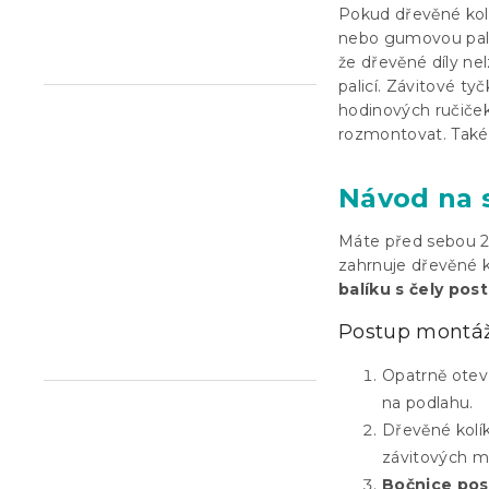
Pokud dřevěné kol
n
nebo gumovou palic
e
že dřevěné díly ne
l
palicí. Závitové ty
hodinových ručiče
rozmontovat. Také 
Návod na 
Máte před sebou 2 
zahrnuje dřevěné ko
balíku s čely pos
Postup montáž
Opatrně otevř
na podlahu.
Dřevěné kolík
závitových ma
Bočnice pos