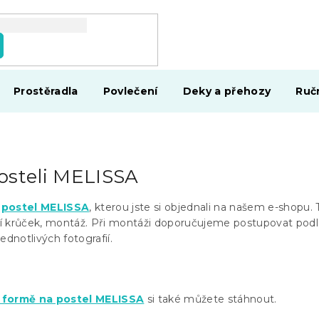
Prostěradla
Povlečení
Deky a přehozy
Ruč
osteli MELISSA
e
postel MELISSA
, kterou jste si objednali na našem e-shopu. 
í krůček, montáž. Při montáži doporučujeme postupovat pod
ednotlivých fotografií.
é formě na postel MELISSA
si také můžete stáhnout.