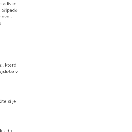
kladívko
 případě,
umovou
u
i, které
ajdete v
žte si je
o
čku do