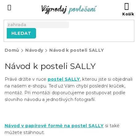
Přejít
NÁ
na
KO
obsah
HLEDAT
Domů
Návody
Návod k posteli SALLY
Návod k posteli SALLY
Právě držíte v ruce
postel SALLY
, kterou jste si objednali
na našem e-shopu. Teď už Vám chybí poslední krůček,
montáž. Při montáži doporučujeme postupovat podle
slovního návodu a jednotlivých fotografií.
Návod v pap
írové formě na postel SALLY
si také
můžete stáhnout.