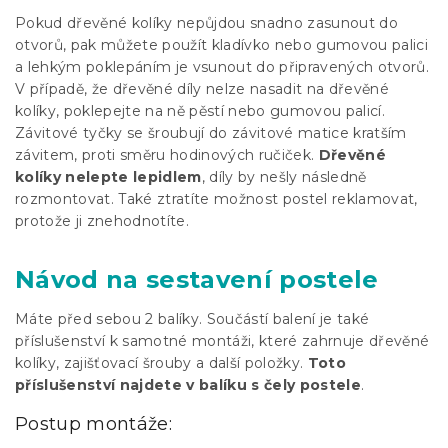
Pokud dřevěné kolíky nepůjdou snadno zasunout do
otvorů, pak můžete použít kladívko nebo gumovou palici
a lehkým poklepáním je vsunout do připravených otvorů.
V případě, že dřevěné díly nelze nasadit na dřevěné
kolíky, poklepejte na ně pěstí nebo gumovou palicí.
Závitové tyčky se šroubují do závitové matice kratším
závitem, proti směru hodinových ručiček.
Dřevěné
kolíky nelepte lepidlem
, díly by nešly následně
rozmontovat. Také ztratíte možnost postel reklamovat,
protože ji znehodnotíte.
Návod na sestavení postele
Máte před sebou 2 balíky. Součástí balení je také
příslušenství k samotné montáži, které zahrnuje dřevěné
kolíky, zajišťovací šrouby a další položky.
Toto
příslušenství najdete v balíku s čely postele
.
Postup montáže: