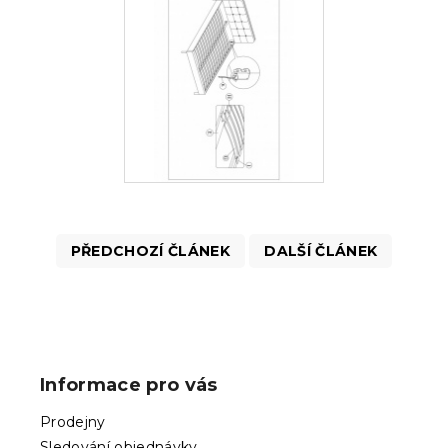
PŘEDCHOZÍ ČLÁNEK
DALŠÍ ČLÁNEK
Z
á
p
Informace pro vás
a
t
Prodejny
í
Sledování objednávky