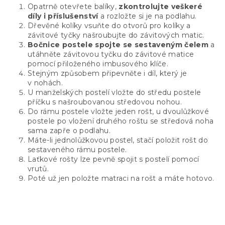
Opatrně otevřete balíky,
zkontrolujte veškeré
díly i příslušenství
a rozložte si je na podlahu.
Dřevěné kolíky vsuňte do otvorů pro kolíky a
závitové tyčky našroubujte do závitových matic.
Bočnice postele spojte se sestaveným čelem
a
utáhněte závitovou tyčku do závitové matice
pomocí přiloženého imbusového klíče.
Stejným způsobem připevněte i díl, který je
v nohách.
U manželských postelí vložte do středu postele
příčku s našroubovanou středovou nohou.
Do rámu postele vložte jeden rošt, u dvoulůžkové
postele po vložení druhého roštu se středová noha
sama zapře o podlahu.
Máte-li jednolůžkovou postel, stačí položit rošt do
sestaveného rámu postele.
Laťkové rošty lze pevně spojit s postelí pomocí
vrutů.
Poté už jen položte matraci na rošt a máte hotovo.