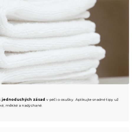
k
jednoduchých zásad
v péči o osušky. Aplikujte snadné tipy už
ebké, měkké a nadýchané.