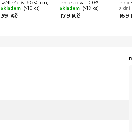
světle šedý 30x50 cm,
cm azurová, 100%
cm bé
100% bavlna
Skladem
(>10 ks)
bavlna
Skladem
(>10 ks)
7 dní
39 Kč
179 Kč
169
D