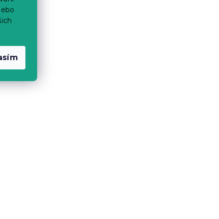
nebo
šich
asím