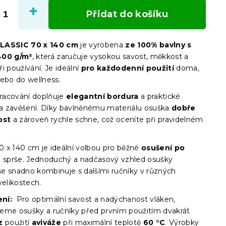
cena:
Přidat do košíku
LASSIC 70 x 140 cm
je vyrobena
ze 100% bavlny s
400 g/m²
, která zaručuje vysokou savost, měkkost a
i používání. Je ideální
pro každodenní použití
doma,
nebo do wellness.
pracování doplňuje
elegantní bordura
a praktické
a zavěšení. Díky bavlněnému materiálu osuška
dobře
ost
a zároveň rychle schne, což oceníte při pravidelném
 x 140 cm je ideální volbou pro běžné
osušení po
i sprše. Jednoduchý a nadčasový vzhled osušky
e snadno kombinuje s dalšími ručníky v různých
velikostech.
ní:
Pro optimální savost a nadýchanost vláken,
eme osušky a ručníky před prvním použitím dvakrát
z
použití
aviváže
při maximální teplotě
60 °C
. Výrobky