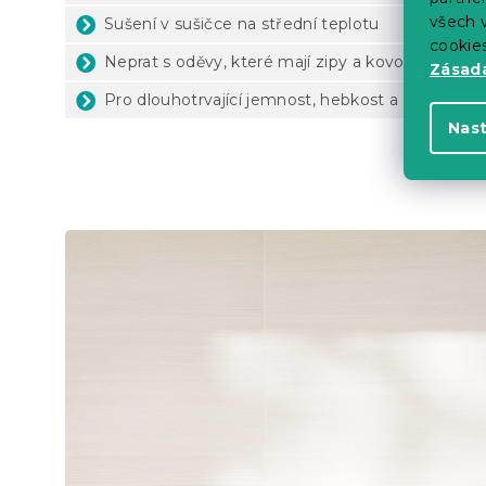
všech v
Sušení v sušičce na střední teplotu
cookie
Neprat s oděvy, které mají zipy a kovové háčky
Zásadá
Pro dlouhotrvající jemnost, hebkost a savost ne
Nas