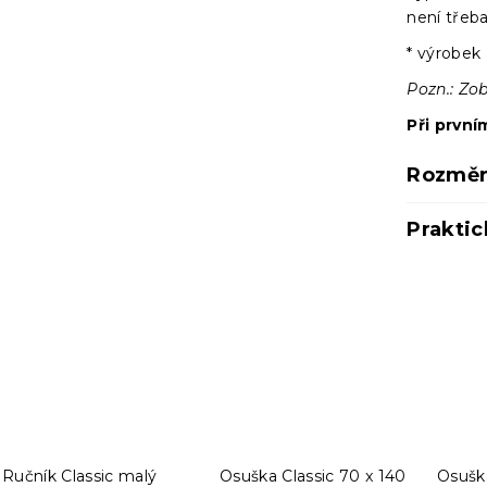
není třeba
* výrobek 
Pozn.: Zo
Při první
Rozměr
Praktic
Ručník Classic malý
Osuška Classic 70 x 140
Osuška