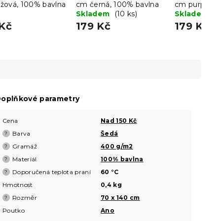
žová, 100% bavlna
cm černá, 100% bavlna
cm purpurov
Skladem
(10 ks)
bavlna
Skladem
(5
 Kč
179 Kč
179 Kč
oplňkové parametry
Cena
Nad 150 Kč
Barva
Šedá
?
Gramáž
400 g/m2
?
Materiál
100% bavlna
?
Doporučená teplota praní
60 °C
?
Hmotnost
0,4 kg
Rozměr
70 x 140 cm
?
Poutko
Ano