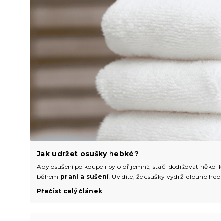
Jak udržet osušky hebké?
Aby osušení po koupeli bylo příjemné, stačí dodržovat několi
během
praní a sušení
. Uvidíte, že osušky vydrží dlouho h
Přečíst celý článek