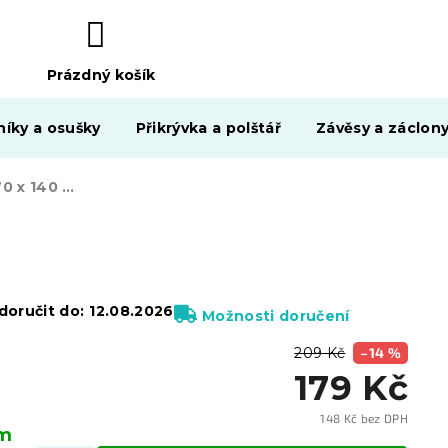
Prázdný košík
NÁKUPNÍ
KOŠÍK
níky a osušky
Přikrývka a polštář
Závěsy a záclon
Osuška Classic 70 x 140 cm světle šedá, 100% bavlna
oručit do:
12.08.2026
Možnosti doručení
209 Kč
–14 %
179 Kč
148 Kč bez DPH
em
Měrn