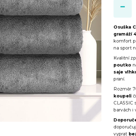
Osuška C
gramáží 
komfort př
na sport 
Kvalitní z
poutko
n
saje vlhk
praní.
Rozměr 70
koupeli
č
CLASSIC s
barvách i 
Doporuče
doporučuj
vyprat
be