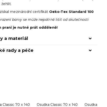
 žehlit.
získal mezinárodní certifikát
Oeko-Tex Standard 100
brazení barvy se může nepatrně lišit od skutečnosti
m praní je nutné prát odděleně!
y a materiál
ké rady a péče
 Classic 70 x 140
Osuška Classic 70 x 140
Osuška Class