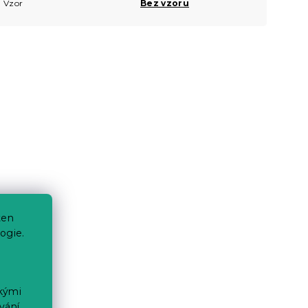
Vzor
Bez vzoru
ten
ogie.
ckými
vání