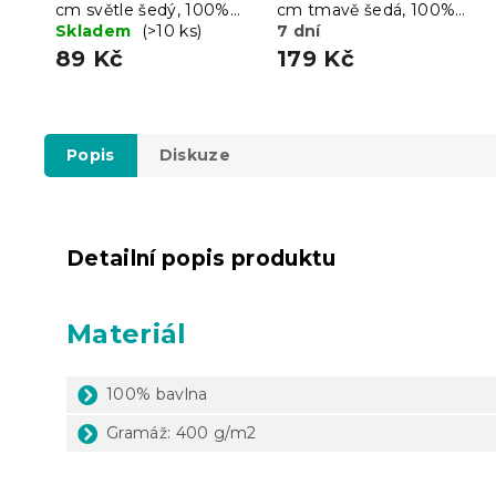
cm světle šedý, 100%
cm tmavě šedá, 100%
bavlna
Skladem
(>10 ks)
bavlna
7 dní
89 Kč
179 Kč
Popis
Diskuze
Detailní popis produktu
Materiál
100% bavlna
Gramáž: 400 g/m2