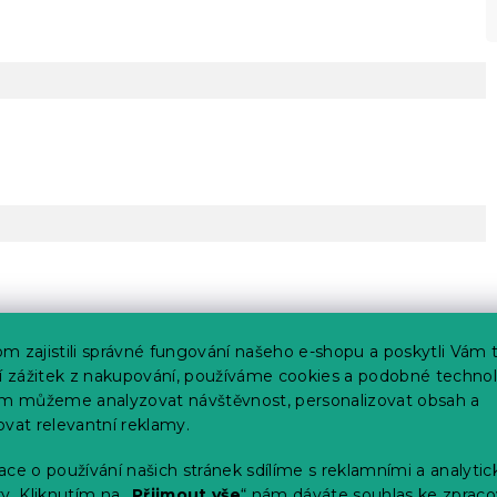
m zajistili správné fungování našeho e-shopu a poskytli Vám 
ší zážitek z nakupování, používáme cookies a podobné technol
im můžeme analyzovat návštěvnost, personalizovat obsah a
ovat relevantní reklamy.
ce o používání našich stránek sdílíme s reklamními a analyti
y. Kliknutím na „
Přijmout vše
“ nám dáváte souhlas ke zpraco