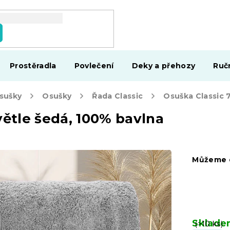
Prostěradla
Povlečení
Deky a přehozy
Ruč
osušky
Osušky
Řada Classic
větle šedá, 100% bavlna
Můžeme d
Sklad
(>10 ks)