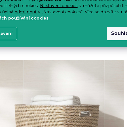
olitelných cookies.
Nastavení cookies
si můžete přizpůsobit 
s úplně
odmítnout
v „Nastavení cookies“. Více se dozvíte v na
ch používání cookies
ní doporučeno používat aviváž
Souhl
tavení