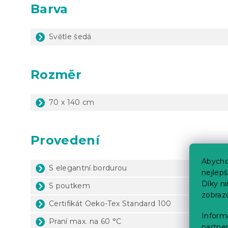
Barva
Světle šedá
Rozměr
70 x 140 cm
Provedení
Abycho
S elegantní bordurou
nejlep
Díky n
S poutkem
zobraz
Certifikát Oeko-Tex Standard 100
Informa
Praní max. na 60 °C
partner