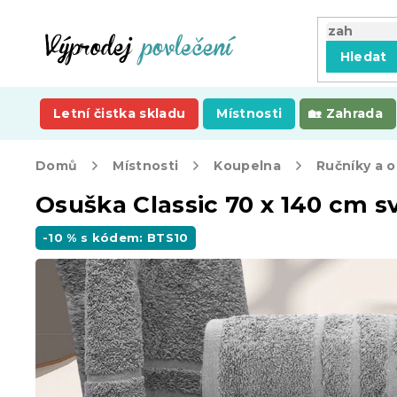
Přejít
na
obsah
Hledat
Letní čistka skladu
Místnosti
Zahrada
Domů
Místnosti
Koupelna
Ručníky a 
Osuška Classic 70 x 140 cm s
-10 % s kódem: BTS10