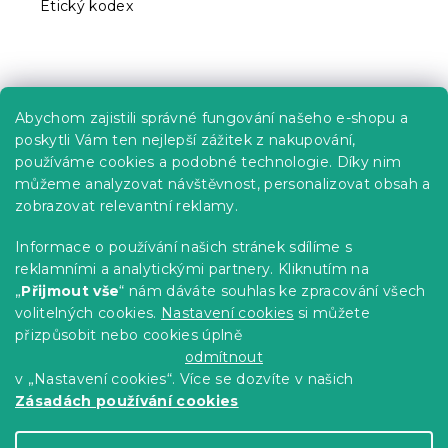
Etický kodex
Praktické informace
Abychom zajistili správné fungování našeho e-shopu a
Kariéra
poskytli Vám ten nejlepší zážitek z nakupování,
používáme cookies a podobné technologie. Díky nim
Poptávky a B2B spolupráce
můžeme analyzovat návštěvnost, personalizovat obsah a
zobrazovat relevantní reklamy.
Proč se u nás registrovat?
Věrnostní program - Sleva až 10 %
Informace o používání našich stránek sdílíme s
reklamními a analytickými partnery. Kliknutím na
Návody
„
Přijmout vše
“ nám dáváte souhlas ke zpracování všech
Tabulky velikostí
volitelných cookies.
Nastavení cookies
si můžete
přizpůsobit nebo cookies úplně
Blog
odmítnout
v „Nastavení cookies“. Více se dozvíte v našich
Zásadách používání cookies
Vytvořil Shoptet Premium