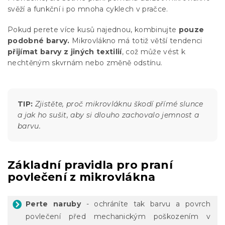
svěží a funkční i po mnoha cyklech v pračce.
Pokud perete více kusů najednou, kombinujte
pouze
podobné barvy.
Mikrovlákno má totiž větší tendenci
přijímat barvy z jiných textilií
, což může vést k
nechtěným skvrnám nebo změně odstínu.
TIP:
Zjistěte, proč mikrovláknu škodí přímé slunce
a jak ho sušit, aby si dlouho zachovalo jemnost a
barvu.
Základní pravidla pro praní
povlečení z mikrovlákna
Perte naruby
- ochráníte tak barvu a povrch
povlečení před mechanickým poškozením v