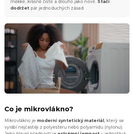
měkké, krásně čisté a dlouho jako nové.
Stačí
dodržet
pár jednoduchých zásad.
Co je mikrovlákno?
Mikrovlákno je
moderní syntetický materiál
, který se
vyrábí nejčastěji z polyesteru nebo polyamidu (nylonu).
Jeho hlavní předností je
extrémní jemnost
– jednotlivá