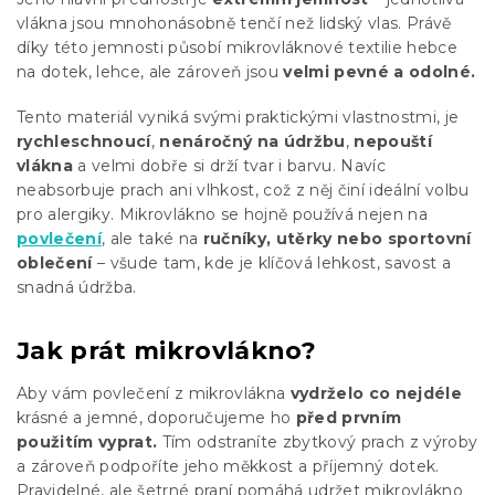
vlákna jsou mnohonásobně tenčí než lidský vlas. Právě
díky této jemnosti působí mikrovláknové textilie hebce
na dotek, lehce, ale zároveň jsou
velmi pevné a odolné.
Tento materiál vyniká svými praktickými vlastnostmi, je
rychleschnoucí
,
nenáročný na údržbu
,
nepouští
vlákna
a velmi dobře si drží tvar i barvu. Navíc
neabsorbuje prach ani vlhkost, což z něj činí ideální volbu
pro alergiky. Mikrovlákno se hojně používá nejen na
povlečení
, ale také na
ručníky, utěrky nebo sportovní
oblečení
– všude tam, kde je klíčová lehkost, savost a
snadná údržba.
Jak prát mikrovlákno?
Aby vám povlečení z mikrovlákna
vydrželo co nejdéle
krásné a jemné, doporučujeme ho
před prvním
použitím vyprat.
Tím odstraníte zbytkový prach z výroby
a zároveň podpoříte jeho měkkost a příjemný dotek.
Pravidelné, ale šetrné praní pomáhá udržet mikrovlákno