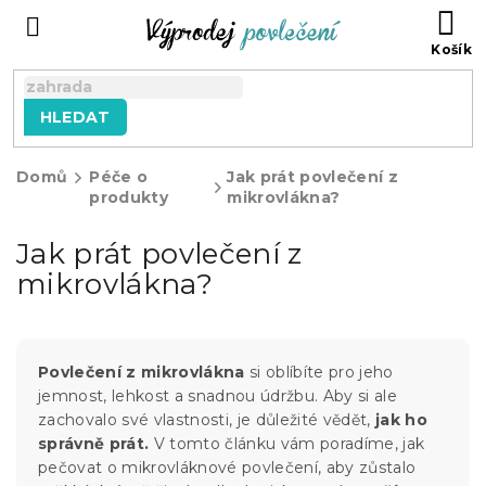
Přejít
NÁ
na
KO
obsah
HLEDAT
Domů
Péče o
Jak prát povlečení z
produkty
mikrovlákna?
Jak prát povlečení z
mikrovlákna?
Povlečení z mikrovlákna
si oblíbíte pro jeho
jemnost, lehkost a snadnou údržbu. Aby si ale
zachovalo své vlastnosti, je důležité vědět,
jak ho
správně prát.
V tomto článku vám poradíme, jak
pečovat o mikrovláknové povlečení, aby zůstalo