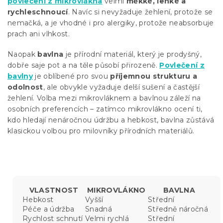
povlečení z mikrovlákna
velmi
měkké, lehké a
rychleschnoucí
. Navíc si nevyžaduje žehlení, protože se
nemačká, a je vhodné i pro alergiky, protože neabsorbuje
prach ani vlhkost.
Naopak
bavlna
je přírodní materiál, který je prodyšný,
dobře saje pot a na těle působí přirozeně.
Povlečení z
bavlny
je oblíbené pro svou
příjemnou strukturu a
odolnost
, ale obvykle vyžaduje delší sušení a častější
žehlení. Volba mezi mikrovláknem a bavlnou záleží na
osobních preferencích – zatímco mikrovlákno ocení ti,
kdo hledají nenáročnou údržbu a hebkost, bavlna zůstává
klasickou volbou pro milovníky přírodních materiálů.
VLASTNOST
MIKROVLÁKNO
BAVLNA
Hebkost
Vyšší
Střední
Péče a údržba
Snadná
Středně náročná
Rychlost schnutí
Velmi rychlá
Střední