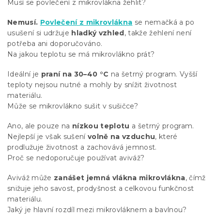
Musí se povlečení z mikrovlákna žehlit?
Nemusí.
Povlečení z mikrovlákna
se nemačká a po
usušení si udržuje
hladký vzhled
, takže žehlení není
potřeba ani doporučováno.
Na jakou teplotu se má mikrovlákno prát?
Ideální je
praní na
30–40 °C
na šetrný program. Vyšší
teploty nejsou nutné a mohly by snížit životnost
materiálu.
Může se mikrovlákno sušit v sušičce?
Ano, ale pouze na
nízkou teplotu
a šetrný program.
Nejlepší je však sušení
volně na vzduchu
, které
prodlužuje životnost a zachovává jemnost.
Proč se nedoporučuje používat aviváž?
Aviváž může
zanášet jemná vlákna mikrovlákna
, čímž
snižuje jeho savost, prodyšnost a celkovou funkčnost
materiálu.
Jaký je hlavní rozdíl mezi mikrovláknem a bavlnou?