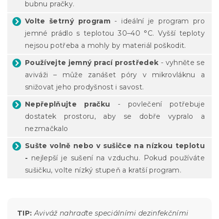
bubnu pračky.
Volte šetrný program
- ideální je program pro
jemné prádlo s teplotou 30–40 °C. Vyšší teploty
nejsou potřeba a mohly by materiál poškodit.
Používejte jemný prací prostředek
- vyhněte se
aviváži – může zanášet póry v mikrovláknu a
snižovat jeho prodyšnost i savost.
Nepřeplňujte pračku
- povlečení potřebuje
dostatek prostoru, aby se dobře vypralo a
nezmačkalo
Sušte volně nebo v sušičce na nízkou teplotu
-
nejlepší je sušení na vzduchu. Pokud používáte
sušičku, volte nízký stupeň a kratší program.
TIP:
Aviváž nahraďte speciálními dezinfekčními