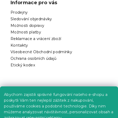
Informace pro vás
a
t
Prodejny
í
Sledování objednávky
Možnosti dopravy
Možnosti platby
Reklamace a vrácení zboží
Kontakty
Všeobecné Obchodní podmínky
Ochrana osobních údajů
Etický kodex
Praktické informace
Abychom zajistili správné fungování našeho e-shopu a
Kariéra
poskytli Vám ten nejlepší zážitek z nakupování,
používáme cookies a podobné technologie. Díky nim
Poptávky a B2B spolupráce
můžeme analyzovat návštěvnost, personalizovat obsah a
Proč se u nás registrovat?
zobrazovat relevantní reklamy.