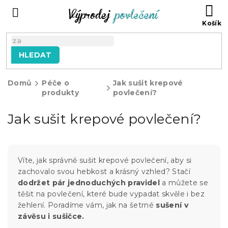
Přejít
NÁ
na
KO
obsah
HLEDAT
Domů
Péče o
Jak sušit krepové
produkty
povlečení?
Jak sušit krepové povlečení?
Víte, jak správně sušit krepové povlečení, aby si
zachovalo svou hebkost a krásný vzhled? Stačí
dodržet pár jednoduchých pravidel
a můžete se
těšit na povlečení, které bude vypadat skvěle i bez
žehlení. Poradíme vám, jak na šetrné
sušení v
závěsu i sušičce.