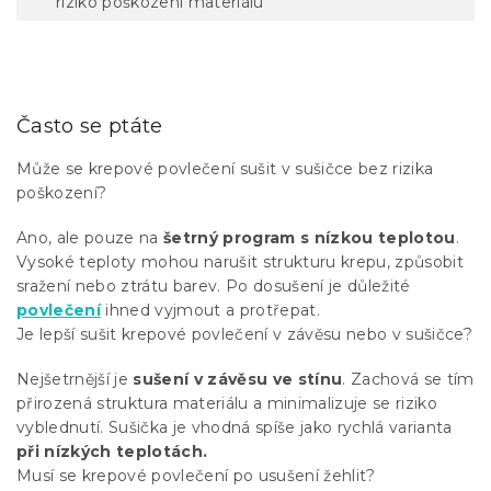
riziko poškození materiálu
Často se ptáte
Může se krepové povlečení sušit v sušičce bez rizika
poškození?
Ano, ale pouze na
šetrný program s nízkou teplotou
.
Vysoké teploty mohou narušit strukturu krepu, způsobit
sražení nebo ztrátu barev. Po dosušení je důležité
povlečení
ihned vyjmout a protřepat.
Je lepší sušit krepové povlečení v závěsu nebo v sušičce?
Nejšetrnější je
sušení v závěsu ve stínu
. Zachová se tím
přirozená struktura materiálu a minimalizuje se riziko
vyblednutí. Sušička je vhodná spíše jako rychlá varianta
při nízkých teplotách.
Musí se krepové povlečení po usušení žehlit?