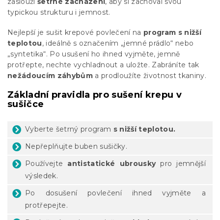
zaslouží
šetrné zacházení
, aby si zachoval svou
typickou strukturu i jemnost.
Nejlepší je sušit krepové povlečení na
program s nižší
teplotou
, ideálně s označením „jemné prádlo“ nebo
„syntetika“. Po usušení ho ihned vyjměte, jemně
protřepte, nechte vychladnout a uložte. Zabráníte tak
nežádoucím záhybům
a prodloužíte životnost tkaniny.
Základní pravidla pro sušení krepu v
sušičce
Vyberte šetrný program
s nižší teplotou.
Nepřeplňujte buben sušičky.
Používejte
antistatické ubrousky
pro jemnější
výsledek.
Po dosušení povlečení ihned vyjměte a
protřepejte.