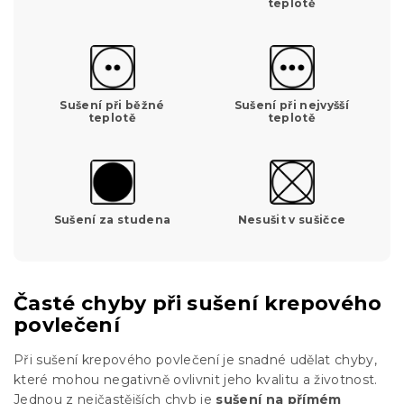
teplotě
Sušení při běžné
Sušení při nejvyšší
teplotě
teplotě
Sušení za studena
Nesušit v sušičce
Časté chyby při sušení krepového
povlečení
Při sušení krepového povlečení je snadné udělat chyby,
které mohou negativně ovlivnit jeho kvalitu a životnost.
Jednou z nejčastějších chyb je
sušení na přímém