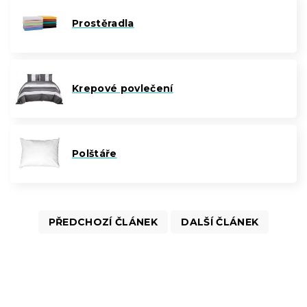
Prostěradla
Krepové povlečení
Polštáře
PŘEDCHOZÍ ČLÁNEK
DALŠÍ ČLÁNEK
Z
á
p