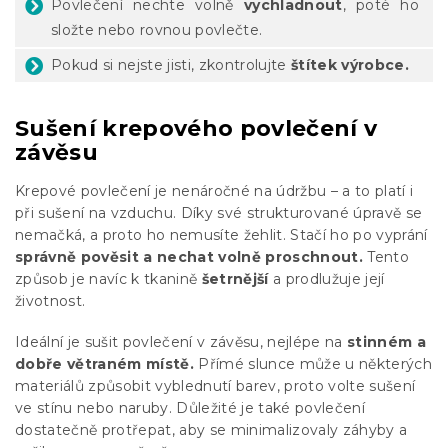
Povlečení nechte volně
vychladnout
, poté ho
složte nebo rovnou povlečte.
Pokud si nejste jisti, zkontrolujte
štítek výrobce.
Sušení krepového povlečení v
závěsu
Krepové povlečení je nenáročné na údržbu – a to platí i
při sušení na vzduchu. Díky své strukturované úpravě se
nemačká, a proto ho nemusíte žehlit. Stačí ho po vyprání
správně pověsit a nechat volně proschnout.
Tento
způsob je navíc k tkanině
šetrnější
a prodlužuje její
životnost.
Ideální je sušit povlečení v závěsu, nejlépe na
stinném a
dobře větraném místě.
Přímé slunce může u některých
materiálů způsobit vyblednutí barev, proto volte sušení
ve stínu nebo naruby. Důležité je také povlečení
dostatečně protřepat, aby se minimalizovaly záhyby a