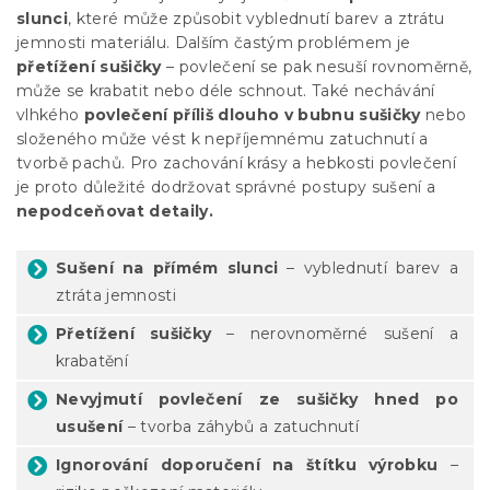
slunci
, které může způsobit vyblednutí barev a ztrátu
jemnosti materiálu. Dalším častým problémem je
přetížení sušičky
– povlečení se pak nesuší rovnoměrně,
může se krabatit nebo déle schnout. Také nechávání
vlhkého
povlečení příliš dlouho v bubnu sušičky
nebo
složeného může vést k nepříjemnému zatuchnutí a
tvorbě pachů. Pro zachování krásy a hebkosti povlečení
je proto důležité dodržovat správné postupy sušení a
nepodceňovat detaily.
Sušení na přímém slunci
– vyblednutí barev a
ztráta jemnosti
Přetížení sušičky
– nerovnoměrné sušení a
krabatění
Nevyjmutí povlečení ze sušičky hned po
usušení
– tvorba záhybů a zatuchnutí
Ignorování doporučení na štítku výrobku
–