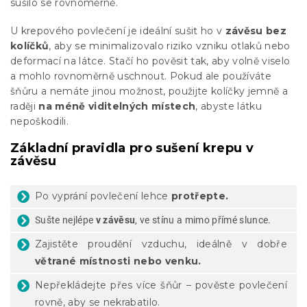
sušilo se rovnoměrně.
U krepového povlečení je ideální sušit ho v
závěsu bez
kolíčků
, aby se minimalizovalo riziko vzniku otlaků nebo
deformací na látce. Stačí ho pověsit tak, aby volně viselo
a mohlo rovnoměrně uschnout. Pokud ale používáte
šňůru a nemáte jinou možnost, použijte kolíčky jemně a
raději
na méně viditelných místech
, abyste látku
nepoškodili.
Základní pravidla pro sušení krepu v
závěsu
Po vyprání povlečení lehce
protřepte.
Sušte nejlépe
v závěsu
, ve stínu a mimo přímé slunce.
Zajistěte proudění vzduchu, ideálně v dobře
větrané místnosti nebo venku.
Nepřekládejte přes více šňůr – pověste povlečení
rovně, aby se nekrabatilo.