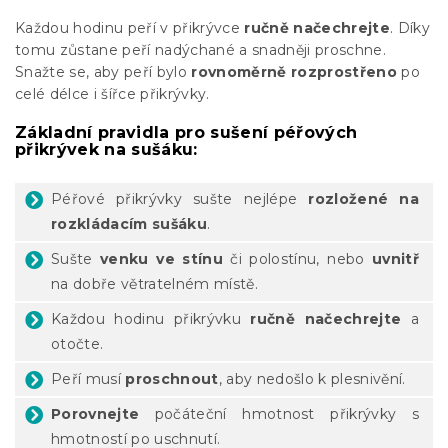
Každou hodinu peří v přikrývce
ručně načechrejte
. Díky
tomu zůstane peří nadýchané a snadněji proschne.
Snažte se, aby peří bylo
rovnoměrně rozprostřeno
po
celé délce i šířce přikrývky.
Základní pravidla pro sušení péřových
přikrývek na sušáku:
Péřové přikrývky sušte nejlépe
rozložené na
rozkládacím sušáku
.
Sušte
venku ve stínu
či polostínu, nebo
uvnitř
na dobře větratelném místě.
Každou hodinu přikrývku
ručně načechrejte
a
otočte.
Peří musí
proschnout
, aby nedošlo k plesnivění.
Porovnejte
počáteční hmotnost přikrývky s
hmotností po uschnutí.