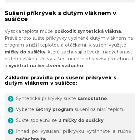
Sušení přikrývek s dutým vláknem v
sušičce
Vysoká teplota může
poškodit syntetická vlákna
.
Právě proto sušte přikrývky vyplněné dutým vláknem na
program s nižší teplotou a otáčkami. K sušení využijte
míčky do sušičky
, které zachovají původní nadýchanost
dutého vlákna. Po vysušení nechte přikrývky proschnout
a
vyvětrat na čerstvém vzduchu
.
Základní pravidla pro sušení přikrývek s
dutým vláknem v sušičce:
Syntetické přikrývky sušte
samostatně
.
Vyberte
šetrný program
sušení na nižší teplotu.
Sušte společně se
2 míčky do sušičky
.
Ihned po vysušení přikrývku vytáhněte a ručně
načechrejte
.