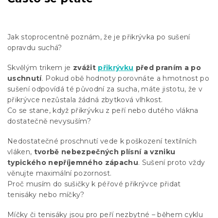
Jak stoprocentně poznám, že je přikrývka po sušení
opravdu suchá?
Skvělým trikem je
zvážit
přikrývku
před praním a po
uschnutí
. Pokud obě hodnoty porovnáte a hmotnost po
sušení odpovídá té původní za sucha, máte jistotu, že v
přikrývce nezůstala žádná zbytková vlhkost.
Co se stane, když přikrývku z peří nebo dutého vlákna
dostatečně nevysuším?
Nedostatečné proschnutí vede k poškození textilních
vláken,
tvorbě nebezpečných plísní a vzniku
typického nepříjemného zápachu
. Sušení proto vždy
věnujte maximální pozornost.
Proč musím do sušičky k péřové přikrývce přidat
tenisáky nebo míčky?
Míčky či tenisáky jsou pro peří nezbytné – během cyklu