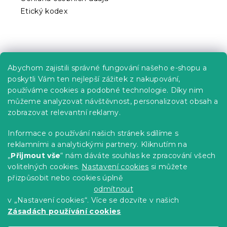
Etický kodex
Praktické informace
Abychom zajistili správné fungování našeho e-shopu a
Kariéra
poskytli Vám ten nejlepší zážitek z nakupování,
používáme cookies a podobné technologie. Díky nim
Poptávky a B2B spolupráce
můžeme analyzovat návštěvnost, personalizovat obsah a
Proč se u nás registrovat?
zobrazovat relevantní reklamy.
Věrnostní program - Sleva až 10 %
Informace o používání našich stránek sdílíme s
reklamními a analytickými partnery. Kliknutím na
Návody
„
Přijmout vše
“ nám dáváte souhlas ke zpracování všech
Tabulky velikostí
volitelných cookies.
Nastavení cookies
si můžete
přizpůsobit nebo cookies úplně
Blog
odmítnout
v „Nastavení cookies“. Více se dozvíte v našich
Zásadách používání cookies