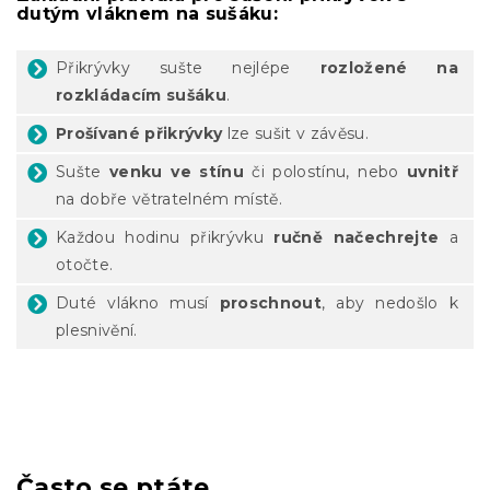
dutým vláknem na sušáku:
Přikrývky sušte nejlépe
rozložené na
rozkládacím sušáku
.
Prošívané přikrývky
lze sušit v závěsu.
Sušte
venku ve stínu
či polostínu, nebo
uvnitř
na dobře větratelném místě.
Každou hodinu přikrývku
ručně načechrejte
a
otočte.
Duté vlákno musí
proschnout
, aby nedošlo k
plesnivění.
Často se ptáte