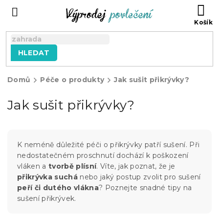
Přejít
NÁ
na
KO
obsah
HLEDAT
Domů
Péče o produkty
Jak sušit přikrývky?
Jak sušit přikrývky?
K neméně důležité péči o přikrývky patří sušení. Při
nedostatečném proschnutí dochází k poškození
vláken a
tvorbě plísní
. Víte, jak poznat, že je
přikrývka suchá
nebo jaký postup zvolit pro sušení
peří či dutého vlákna
? Poznejte snadné tipy na
sušení přikrývek.