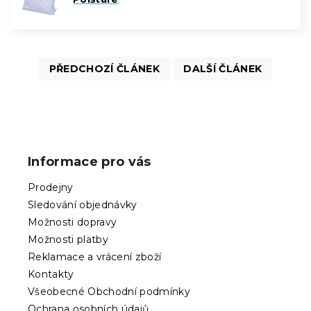
PŘEDCHOZÍ ČLÁNEK
DALŠÍ ČLÁNEK
Z
á
p
Informace pro vás
a
t
Prodejny
í
Sledování objednávky
Možnosti dopravy
Možnosti platby
Reklamace a vrácení zboží
Kontakty
Všeobecné Obchodní podmínky
Ochrana osobních údajů