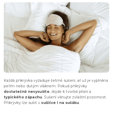
Každá přikrývka vyžaduje šetrné sušení, ať už je vyplněna
peřím nebo dutým vláknem. Pokud přikrývky
dostatečně nevysušíte
, dojde k tvorbě plísní a
typického zápachu
. Sušení věnujte zvláštní pozornost.
Přikrývky lze sušit v
sušičce i na sušáku
.