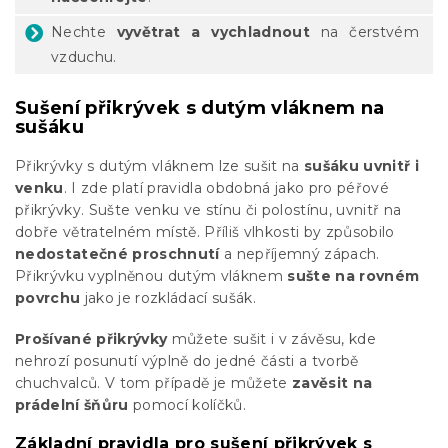
Nechte
vyvětrat a vychladnout
na čerstvém
vzduchu.
Sušení přikrývek s dutým vláknem na
sušáku
Přikrývky s dutým vláknem lze sušit na
sušáku uvnitř i
venku
. I zde platí pravidla obdobná jako pro péřové
přikrývky. Sušte venku ve stínu či polostínu, uvnitř na
dobře větratelném místě. Příliš vlhkosti by způsobilo
nedostatečné proschnutí
a nepříjemný zápach.
Přikrývku vyplněnou dutým vláknem
sušte na rovném
povrchu
jako je rozkládací sušák.
Prošívané přikrývky
můžete sušit i v závěsu, kde
nehrozí posunutí výplně do jedné části a tvorbě
chuchvalců. V tom případě je můžete
zavěsit na
prádelní šňůru
pomocí kolíčků.
Základní pravidla pro sušení přikrývek s