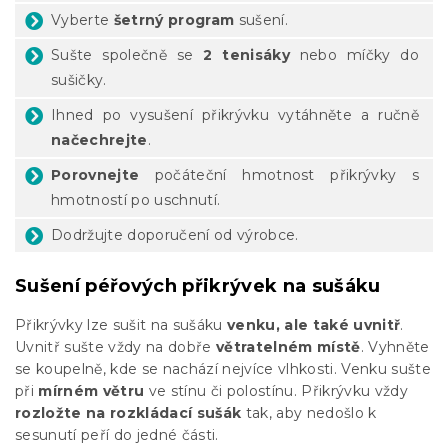
Vyberte
šetrný program
sušení.
Sušte společně se
2 tenisáky
nebo míčky do
sušičky.
Ihned po vysušení přikrývku vytáhněte a ručně
načechrejte
.
Porovnejte
počáteční hmotnost přikrývky s
hmotností po uschnutí.
Dodržujte doporučení od výrobce.
Sušení péřových přikrývek na sušáku
Přikrývky lze sušit na sušáku
venku, ale také uvnitř
.
Uvnitř sušte vždy na dobře
větratelném místě
. Vyhněte
se koupelně, kde se nachází nejvíce vlhkosti. Venku sušte
při
mírném větru
ve stínu či polostínu. Přikrývku vždy
rozložte na rozkládací sušák
tak, aby nedošlo k
sesunutí peří do jedné části.