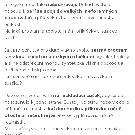
přikrývku neustále
načechrávají.
Pokud byste je
nepoužili,
peří se spojí do velkých, neforemných
chuchvalců
a přikrývka ztratí svou nadýchanost a
lehkost.
Na jaký program a teplotu mám přikrývky v sušičce
sušit?
Jak pro peří, tak pro duté vlákno zvolte
šetrný program
s nízkou teplotou a nízkými otáčkami
. Vysoké teploty
a silné odstředění mohou syntetická vlákna poškodit a
peří nenávratně polámat.
Jak správně sušit péřovou přikrývku na klasickém
sušáku?
Rozložte ji vodorovně
na rozkládací sušák
, aby se peří
nesesunulo k jedné straně. Sušte ji ve stínu nebo v dobře
větrané místnosti a
každou hodinu přikrývku ručně
otočte a načechrejte
, aby se výplň rovnoměrně
rozmístila.
Mohu přikrývku z dutého vlákna při sušení na sušáku i