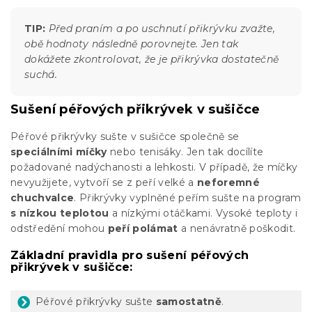
TIP:
Před praním a po uschnutí přikrývku zvažte,
obě hodnoty následně porovnejte. Jen tak
dokážete zkontrolovat, že je přikrývka dostatečně
suchá.
Sušení péřových přikrývek v sušičce
Péřové přikrývky sušte v sušičce společně se
speciálními míčky
nebo tenisáky. Jen tak docílíte
požadované nadýchanosti a lehkosti. V případě, že míčky
nevyužijete, vytvoří se z peří velké a
neforemné
chuchvalce
. Přikrývky vyplněné peřím sušte na program
s nízkou teplotou
a nízkými otáčkami. Vysoké teploty i
odstředění mohou
peří polámat
a nenávratně poškodit.
Základní pravidla pro sušení péřových
přikrývek v sušičce:
Péřové přikrývky sušte
samostatně
.