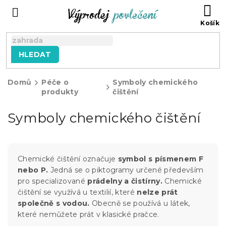
Přejít
NÁ
na
KO
obsah
HLEDAT
Domů
Péče o
Symboly chemického
produkty
čištění
Symboly chemického čištění
Chemické čištění označuje
symbol s písmenem F
nebo P.
Jedná se o piktogramy určené především
pro specializované
prádelny a čistírny.
Chemické
čištění se využívá u textilií, které
nelze prát
společně s vodou.
Obecně se používá u látek,
které nemůžete prát v klasické pračce.