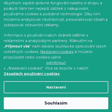
Abychom zajistili správné fungování našeho e-shopu a
Kariéra
poskytli Vám ten nejlepší zážitek z nakupování,
používáme cookies a podobné technologie. Díky nim
Poptávky a B2B spolupráce
můžeme analyzovat návštěvnost, personalizovat obsah a
Proč se u nás registrovat?
zobrazovat relevantní reklamy.
Věrnostní program - Sleva až 10 %
Informace o používání našich stránek sdílíme s
reklamními a analytickými partnery. Kliknutím na
Návody
„
Přijmout vše
“ nám dáváte souhlas ke zpracování všech
Tabulky velikostí
volitelných cookies.
Nastavení cookies
si můžete
přizpůsobit nebo cookies úplně
Blog
odmítnout
v „Nastavení cookies“. Více se dozvíte v našich
Zásadách používání cookies
Vytvořil Shoptet Premium
Nastavení
Copyright 2026
Výprodej povlečení
. Všechna
Souhlasím
práva vyhrazena.
Upravit nastavení cookies