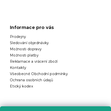
Z
á
p
Informace pro vás
a
t
Prodejny
í
Sledování objednávky
Možnosti dopravy
Možnosti platby
Reklamace a vrácení zboží
Kontakty
Všeobecné Obchodní podmínky
Ochrana osobních údajů
Etický kodex
Praktické informace