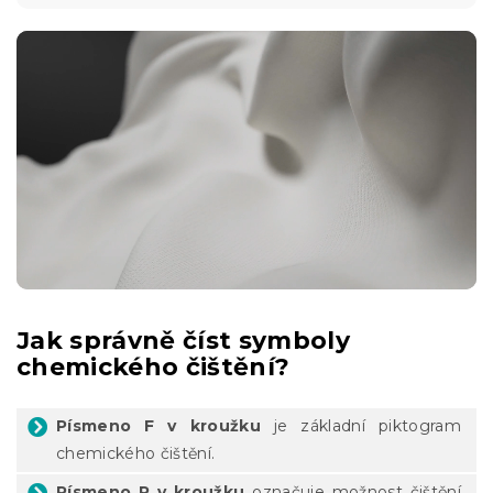
Jak správně číst symboly
chemického čištění?
Písmeno F v kroužku
je základní piktogram
chemického čištění.
Písmeno P v kroužku
označuje možnost čištění