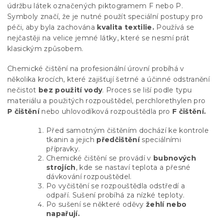
údržbu látek označených piktogramem F nebo P.
Symboly značí, že je nutné použít speciální postupy pro
péči, aby byla zachována
kvalita textilie.
Používá se
nejčastěji na velice jemné látky, které se nesmí prát
klasickým způsobem.
Chemické čištění na profesionální úrovní probíhá v
několika krocích, které zajišťují šetrné a účinné odstranění
nečistot
bez použití vody
. Proces se liší podle typu
materiálu a použitých rozpouštědel, perchlorethylen pro
P čištění
nebo uhlovodíková rozpouštědla pro
F čištění.
Před samotným čištěním dochází ke kontrole
tkanin a jejich
předčištění
speciálními
přípravky.
Chemické čištění se provádí v
bubnových
strojích
, kde se nastaví teplota a přesné
dávkování rozpouštědel.
Po vyčištění se rozpouštědla odstředí a
odpaří. Sušení probíhá za nízké teploty.
Po sušení se některé oděvy
žehlí nebo
napařují.