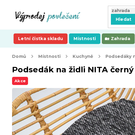
Přejít
na
obsah
Hledat
Letní čistka skladu
Místnosti
Zahrada
Domů
Místnosti
Kuchyně
Podsedáky na
Podsedák na židli NITA černý
Akce