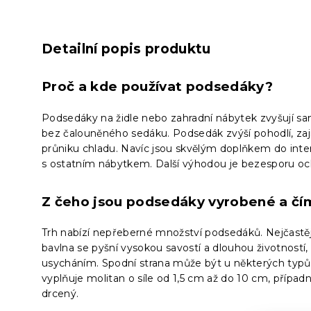
Detailní popis produktu
Proč a kde používat podsedáky?
Podsedáky na židle nebo zahradní nábytek zvyšují sa
bez čalouněného sedáku. Podsedák zvýší pohodlí, za
průniku chladu. Navíc jsou skvělým doplňkem do interi
s ostatním nábytkem. Další výhodou je bezesporu oc
Z čeho jsou podsedáky vyrobené a čí
Trh nabízí nepřeberné množství podsedáků. Nejčastěji 
bavlna se pyšní vysokou savostí a dlouhou životností
usycháním. Spodní strana může být u některých typů 
vyplňuje molitan o síle od 1,5 cm až do 10 cm, případ
drcený.