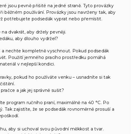
é jsou pevně přišité na jedné straně. Tyto provázky
ři běžném používání. Provázky jsou navrženy tak, aby
yž potřebujete podsedák vyprat nebo přemístit.
a dvakrát, aby držely pevněji.
edáku, aby dlouho vydržel?
 °C a nechte kompletně vyschnout. Pokud podsedák
ivět. Použití jemného pracího prostředku pomáhá
ateriál v nejlepší kondici.
avky, pokud ho používáte venku – usnadníte si tak
čištění.
račce a jak jej správně sušit?
lte program ručního praní, maximálně na 40 °C. Po
. Tak zajistíte, že se podsedák rovnoměrně prosuší a
epoškodí.
, aby si uchoval svou původní měkkost a tvar.