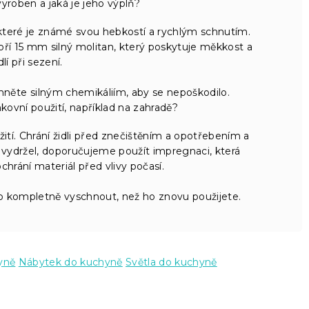
yroben a jaká je jeho výplň?
 které je známé svou hebkostí a rychlým schnutím.
voří 15 mm silný molitan, který poskytuje měkkost a
lí při sezení.
hněte silným chemikáliím, aby se nepoškodilo.
ovní použití, například na zahradě?
ití. Chrání židli před znečištěním a opotřebením a
 vydržel, doporučujeme použít impregnaci, která
ochrání materiál před vlivy počasí.
kompletně vyschnout, než ho znovu použijete.
yně
Nábytek do kuchyně
Světla do kuchyně