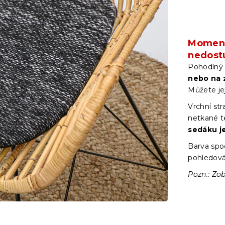
Moment
nedost
Pohodlný 
nebo na 
Můžete je
Vrchní str
netkané te
sedáku je
Barva spod
pohledová 
Pozn.: Zob