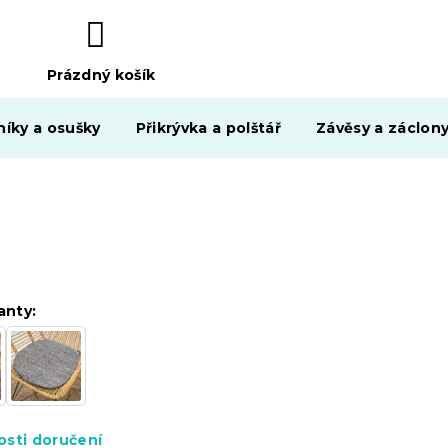
Prázdný košík
NÁKUPNÍ
KOŠÍK
níky a osušky
Přikrývka a polštář
Závěsy a záclon
anty:
sti doručení