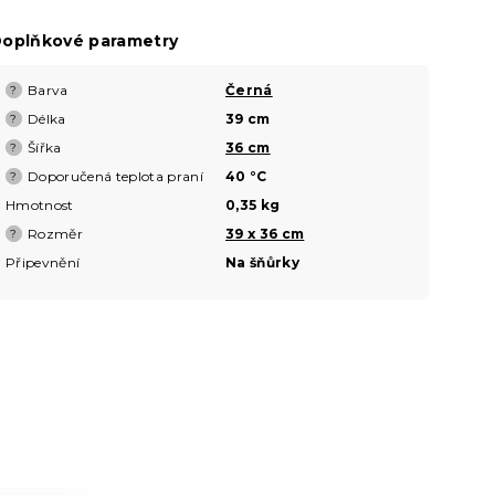
oplňkové parametry
Barva
Černá
?
Délka
39 cm
?
Šířka
36 cm
?
Doporučená teplota praní
40 °C
?
Hmotnost
0,35 kg
Rozměr
39 x 36 cm
?
Připevnění
Na šňůrky