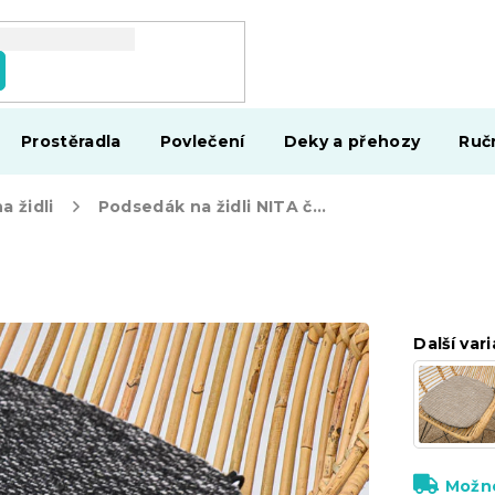
Prostěradla
Povlečení
Deky a přehozy
Ruč
 židli
Podsedák na židli NITA černý
Další vari
Možno