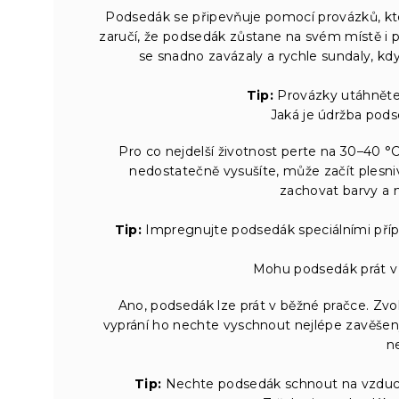
Podsedák se připevňuje pomocí provázků, kter
zaručí, že podsedák zůstane na svém místě i p
se snadno zavázaly a rychle sundaly, kd
Tip:
Provázky utáhněte n
Jaká je údržba pods
Pro co nejdelší životnost perte na 30–40
nedostatečně vysušíte, může začít plesn
zachovat barvy a m
Tip:
Impregnujte podsedák speciálními přípr
Mohu podsedák prát v p
Ano, podsedák lze prát v běžné pračce. Zvo
vyprání ho nechte vyschnout nejlépe zavěšený
n
Tip:
Nechte podsedák schnout na vzduchu