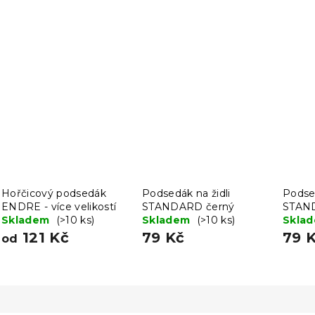
Hořčicový podsedák
Podsedák na židli
Podsed
ENDRE - více velikostí
STANDARD černý
STAND
Skladem
(>10 ks)
Skladem
(>10 ks)
Skla
121 Kč
79 Kč
79 
od