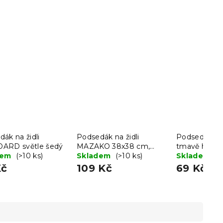
ák na židli
Podsedák na židli
Podsedák na 
ARD světle šedý
MAZAKO 38x38 cm,
tmavě hněd
dem
(>10 ks)
růžový
Skladem
(>10 ks)
Skladem
(>
Kč
109 Kč
69 Kč