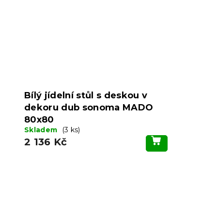
Bílý jídelní stůl s deskou v
dekoru dub sonoma MADO
80x80
Skladem
(3 ks)
2 136 Kč
Z
á
p