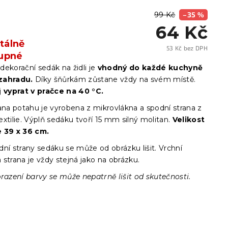
99 Kč
–35 %
64 Kč
álně
53 Kč bez DPH
upné
Měrn
cena:
dekorační sedák na židli je
vhodný do každé kuchyně
zahradu.
Díky šňůrkám zůstane vždy na svém místě.
j
vyprat v pračce na 40 °C.
ana potahu je vyrobena z mikrovlákna a spodní strana z
xtilie. Výplň sedáku tvoří 15 mm silný molitan.
Velikost
 39 x 36 cm.
ní strany sedáku se může od obrázku lišit. Vrchní
strana je vždy stejná jako na obrázku.
razení barvy se může nepatrně lišit od skutečnosti.