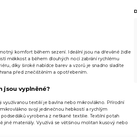
D
motný komfort během sezení. Ideální jsou na dřevěné židle
jistí měkkost a během dlouhých nocí zabrání rychlému
éru, díky široké nabídce barev a vzorů je snadno sladíte
hrana před znečištěním a opotřebením.
m jsou vyplněné?
využívanou textilií je bavlna nebo mikrovlákno. Přírodní
, mikrovlákno svojí jedinečnou hebkostí a rychlým
podsedáků vyrobena z netkané textilie. Textilní potah
ně jiné materiály. Využívá se většinou molitan kusový nebo