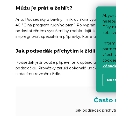
Můžu je prát a žehlit?
Abycho
Ano. Podsedáky z bavlny i mikrovlákna vyplněné moli
nejlep
40 °C na program ručního praní. Po vyprání nechte p
Díky n
nedostatečném vysušení by mohlo dojít k plesnivění a
zobraz
impregnovat speciálními přípravky, které usnadní čišt
Informa
partner
Jak podsedák přichytím k židli?
všech v
cookie
Podsedák jednoduše připevníte k opěradlu židle pomo
Zásadá
podsedáku. Provázky zaručí dokonalé upevnění, ale t
sedacímu rozměru židle.
Nas
Často 
Jak podsedák přichytím