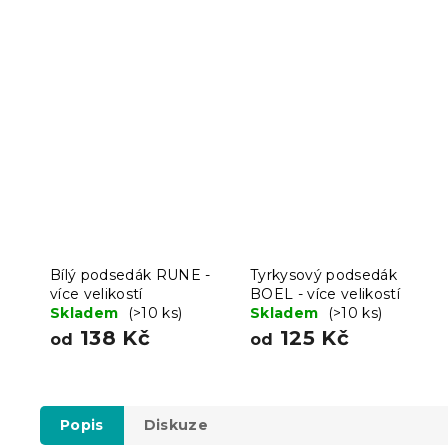
Bílý podsedák RUNE -
Tyrkysový podsedák
více velikostí
BOEL - více velikostí
Skladem
(>10 ks)
Skladem
(>10 ks)
138 Kč
125 Kč
od
od
Popis
Diskuze