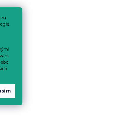
ten
ogie.
ckými
vání
nebo
šich
asím