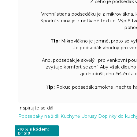
Z čeho je podsedák v
Vrchní strana podsedáku je z mikrovlákna,
Spodní strana je z netkané textilie. Výplň t
pohod
Tip:
Mikrovlákno je jemné, proto se vy
Je podsedák vhodný pro venk
Ano, podsedák je skvělý i pro venkovní použ
zvyšuje komfort sezení. Aby však dlouho
zjednoduší jeho čištění a 
Tip:
Pokud podsedák zmokne, nechte ho 
Inspirujte se dál
Podsedáky na židli
Kuchyně
Ubrusy
Doplňky do kuch
-10 % s kódem:
BTS10