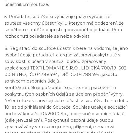
účastníkům soutěže.
5. Pořadatel soutěže si vyhrazuje právo vyřadit ze
soutěže všechny účastníky, u kterých má podezření, že
se během soutěže dopustili podvodného jednání. Proti
rozhodnutí pořadatele se nelze odvolat.
6. Registrací do soutěže účastník bere na vědomí, že jeho
osobní údaje pořadateli a organizátorovi poskytnuté v
souvislosti s účasti v soutěži, budou zpracovány
společností TEXTILOMANIE S.R.O., LIDICKÁ 700/19, 602
00 BRNO, IČ: 04788494, DIČ: CZ04788494, jakožto
správcem osobních údajů.
Soutěžící uděluje pořadateli souhlas se zpracováním
poskytnutých osobních údajů za účelem předání výhry,
řešení otázek souvisejících s účastí v soutěži a to na dobu
10 let od přihlášení do Soutěže. Souhlas uděluje soutěžící
podle zákona č. 101/2000 Sb., o ochraně osobních údajů
(dále jen „zákon"). Poskytnuté osobní údaje budou
zpracovávány v rozsahu jméno, příjmení, e-mailová