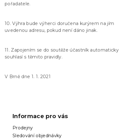
pořadatele.
10. Výhra bude výherci doručena kurýrem na jím
uvedenou adresu, pokud není dáno jinak.
11. Zapojením se do soutěže účastník automaticky
souhlasí s těmito pravidly.
V Brně dne 1. 1. 2021
Z
á
p
Informace pro vás
a
t
Prodejny
í
Sledování objednávky