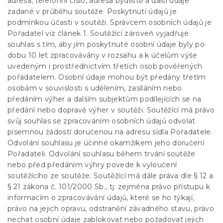
adresa, telefonní číslo, adresa bydliště a další údaje
zadané v průběhu soutěže. Poskytnutí údajů je
podmínkou účasti v soutěži. Správcem osobních údajů je
Pořadatel viz článek 1. Soutěžící zároveň vyjadřuje
souhlas s tím, aby jím poskytnuté osobní údaje byly po
dobu 10 let zpracovávány v rozsahu a k účelům výše
uvedeným i prostřednictvím třetích osob pověřených
pořadatelem. Osobní údaje mohou být předány třetím
osobám v souvislosti s udělením, zasíláním nebo
předáním výher a dalším subjektům podílejících se na
předání nebo dopravě výher v soutěži. Soutěžící má právo
svůj souhlas se zpracováním osobních údajů odvolat
písemnou žádostí doručenou na adresu sídla Pořadatele.
Odvolání souhlasu je účinné okamžikem jeho doručení
Pořadateli. Odvolání souhlasu během trvání soutěže
nebo před předáním výhry povede k vyloučení
soutěžícího ze soutěže. Soutěžící má dále práva dle § 12 a
§ 21 zákona č. 101/2000 Sb., tj. zejména právo přístupu k
informacím o zpracovávání údajů, které se ho týkají,
právo na jejich opravu, odstranění závadného stavu, právo
nechat osobní údaje zablokovat nebo požadovat jejich