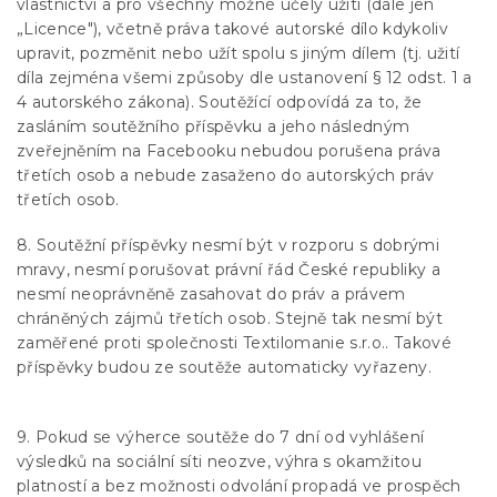
vlastnictví a pro všechny možné účely užití (dále jen
„Licence"), včetně práva takové autorské dílo kdykoliv
upravit, pozměnit nebo užít spolu s jiným dílem (tj. užití
díla zejména všemi způsoby dle ustanovení § 12 odst. 1 a
4 autorského zákona). Soutěžící odpovídá za to, že
zasláním soutěžního příspěvku a jeho následným
zveřejněním na Facebooku nebudou porušena práva
třetích osob a nebude zasaženo do autorských práv
třetích osob.
8. Soutěžní příspěvky nesmí být v rozporu s dobrými
mravy, nesmí porušovat právní řád České republiky a
nesmí neoprávněně zasahovat do práv a právem
chráněných zájmů třetích osob. Stejně tak nesmí být
zaměřené proti společnosti Textilomanie s.r.o.. Takové
příspěvky budou ze soutěže automaticky vyřazeny.
9. Pokud se výherce soutěže do 7 dní od vyhlášení
výsledků na sociální síti neozve, výhra s okamžitou
platností a bez možnosti odvolání propadá ve prospěch