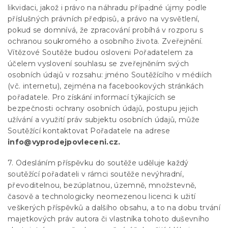
likvidaci, jakož i právo na náhradu případné újmy podle
příslušných právních předpisů, a právo na vysvětlení,
pokud se domnívá, že zpracování probíhá v rozporu s
ochranou soukromého a osobního života. Zveřejnění.
Vítězové Soutěže budou osloveni Pořadatelem za
účelem vyslovení souhlasu se zveřejněním svých
osobních údajů v rozsahu: jméno Soutěžícího v médiích
(vč. internetu), zejména na facebookových stránkách
pořadatele. Pro získání informací týkajících se
bezpečnosti ochrany osobních údajů, postupu jejich
užívání a využití práv subjektu osobních údajů, může
Soutěžící kontaktovat Pořadatele na adrese
info@vyprodejpovleceni.cz.
7. Odesláním příspěvku do soutěže uděluje každý
soutěžící pořadateli v rámci soutěže nevýhradní,
převoditelnou, bezúplatnou, územně, množstevně,
časově a technologicky neomezenou licenci k užití
veškerých příspěvků a dalšího obsahu, a to na dobu trvání
majetkových práv autora či vlastníka tohoto duševního