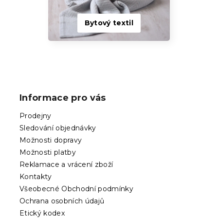
Bytový textil
Z
á
p
Informace pro vás
a
t
Prodejny
í
Sledování objednávky
Možnosti dopravy
Možnosti platby
Reklamace a vrácení zboží
Kontakty
Všeobecné Obchodní podmínky
Ochrana osobních údajů
Etický kodex