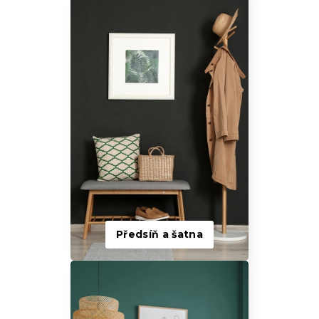
Předsíň a šatna