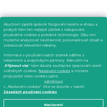
Praktické informace
Abychom zajistili správné fungování našeho e-shopu a
Kariéra
poskytli Vám ten nejlepší zážitek z nakupování,
používáme cookies a podobné technologie. Díky nim
Poptávky a B2B spolupráce
můžeme analyzovat návštěvnost, personalizovat obsah a
zobrazovat relevantní reklamy.
Proč se u nás registrovat?
Věrnostní program - Sleva až 10 %
Informace o používání našich stránek sdílíme s
reklamními a analytickými partnery. Kliknutím na
Návody
„
Přijmout vše
“ nám dáváte souhlas ke zpracování všech
Tabulky velikostí
volitelných cookies.
Nastavení cookies
si můžete
přizpůsobit nebo cookies úplně
Blog
odmítnout
v „Nastavení cookies“. Více se dozvíte v našich
Zásadách používání cookies
Vytvořil Shoptet Premium
Nastavení