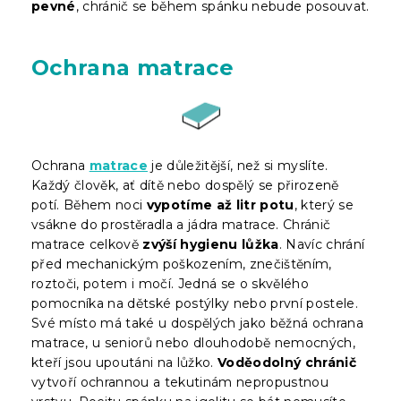
pevné
, chránič se během spánku nebude posouvat.
Ochrana matrace
Ochrana
matrace
je důležitější, než si myslíte.
Každý člověk, ať dítě nebo dospělý se přirozeně
potí. Během noci
vypotíme až litr potu
, který se
vsákne do prostěradla a jádra matrace. Chránič
matrace celkově
zvýší hygienu lůžka
. Navíc chrání
před mechanickým poškozením, znečištěním,
roztoči, potem i močí. Jedná se o skvělého
pomocníka na dětské postýlky nebo první postele.
Své místo má také u dospělých jako běžná ochrana
matrace, u seniorů nebo dlouhodobě nemocných,
kteří jsou upoutáni na lůžko.
Voděodolný chránič
vytvoří ochrannou a tekutinám nepropustnou