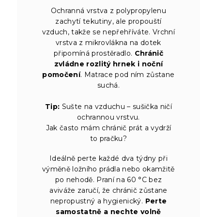
Ochranná vrstva z polypropylenu
zachytí tekutiny, ale propouští
vzduch, takže se nepřehříváte. Vrchní
vrstva z mikrovlákna na dotek
připomíná prostěradlo.
Chránič
zvládne rozlitý hrnek i noční
pomočení
. Matrace pod ním zůstane
suchá.
Tip:
Sušte na vzduchu – sušička ničí
ochrannou vrstvu.
Jak často mám chránič prát a vydrží
to pračku?
Ideálně perte každé dva týdny při
výměně ložního prádla nebo okamžitě
po nehodě. Praní na 60 °C bez
aviváže zaručí, že chránič zůstane
nepropustný a hygienický.
Perte
samostatně a nechte volně