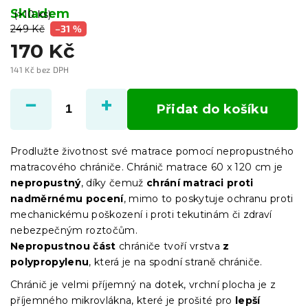
Skladem
(>10 ks)
249 Kč
–31 %
170 Kč
141 Kč bez DPH
Měrná
cena:
Přidat do košíku
Prodlužte životnost své matrace pomocí nepropustného
matracového chrániče. Chránič matrace 60 x 120 cm je
nepropustný
, díky čemuž
chrání matraci proti
nadměrnému pocení
, mimo to poskytuje ochranu proti
mechanickému poškození i proti tekutinám či zdraví
nebezpečným roztočům.
Nepropustnou část
chrániče tvoří vrstva
z
polypropylenu
, která je na spodní straně chrániče.
Chránič je velmi příjemný na dotek, vrchní plocha je z
příjemného mikrovlákna, které je prošité pro
lepší