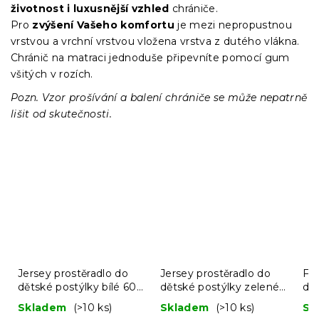
životnost i luxusnější vzhled
chrániče.
Pro
zvýšení Vašeho komfortu
je mezi nepropustnou
vrstvou a vrchní vrstvou vložena vrstva z dutého vlákna.
Chránič na matraci jednoduše připevníte pomocí gum
všitých v rozích.
Pozn. Vzor prošívání a balení chrániče se může nepatrně
lišit od skutečnosti.
Jersey prostěradlo do
Jersey prostěradlo do
Fro
dětské postýlky bílé 60 x
dětské postýlky zelené
dět
120 cm
60 x 120 cm
še
Skladem
(>10 ks)
Skladem
(>10 ks)
Sk