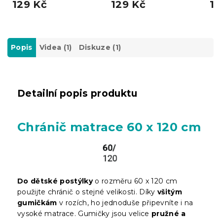
129 Kč
129 Kč
13
Popis
Videa (1)
Diskuze (1)
Detailní popis produktu
Chránič matrace 60 x 120 cm
Do dětské postýlky
o rozměru 60 x 120 cm
použijte chránič o stejné velikosti. Díky
všitým
gumičkám
v rozích, ho jednoduše připevníte i na
vysoké matrace. Gumičky jsou velice
pružné a