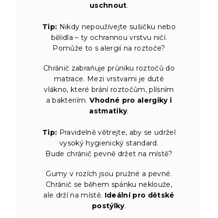
uschnout
.
Tip:
Nikdy nepoužívejte sušičku nebo
bělidla – ty ochrannou vrstvu ničí.
Pomůže to s alergií na roztoče?
Chránič zabraňuje průniku roztočů do
matrace. Mezi vrstvami je duté
vlákno, které brání roztočům, plísním
a bakteriím.
Vhodné pro alergiky i
astmatiky
.
Tip:
Pravidelně větrejte, aby se udržel
vysoký hygienický standard.
Bude chránič pevně držet na místě?
Gumy v rozích jsou pružné a pevné.
Chránič se během spánku neklouže,
ale drží na místě.
Ideální pro dětské
postýlky
.