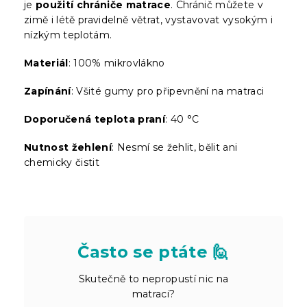
je
použití chrániče matrace
. Chránič můžete v
zimě i létě pravidelně větrat, vystavovat vysokým i
nízkým teplotám.
Materiál
: 100% mikrovlákno
Zapínání
: Všité gumy pro připevnění na matraci
Doporučená teplota praní
: 40 °C
Nutnost žehlení
: Nesmí se žehlit, bělit ani
chemicky čistit
Často se ptáte 🙋
Skutečně to nepropustí nic na
matraci?