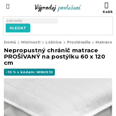
Přejít
NÁ
na
KO
obsah
HLEDAT
Domů
Místnosti
Ložnice
Prostěradla
Matracové
Nepropustný chránič matrace
PROŠÍVANÝ na postýlku 60 x 120
cm
-10 % s kódem: MINUS10