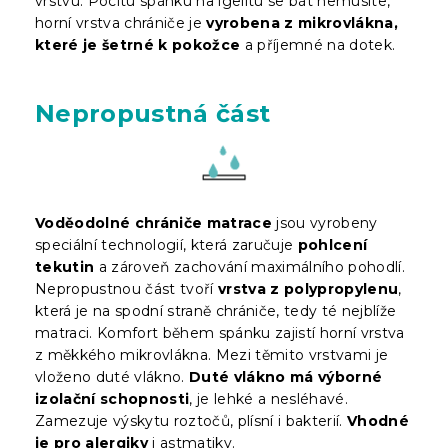
vrstvu. Pocitu spánku na igelitu se bát nemusíte,
horní vrstva chrániče je
vyrobena z mikrovlákna,
které je šetrné k pokožce
a příjemné na dotek.
Nepropustná část
Voděodolné chrániče matrace
jsou vyrobeny
speciální technologií, která zaručuje
pohlcení
tekutin
a zároveň zachování maximálního pohodlí.
Nepropustnou část tvoří
vrstva z polypropylenu
,
která je na spodní straně chrániče, tedy té nejblíže
matraci. Komfort během spánku zajistí horní vrstva
z měkkého mikrovlákna. Mezi těmito vrstvami je
vloženo duté vlákno.
Duté vlákno má výborné
izolační schopnosti
, je lehké a nesléhavé.
Zamezuje výskytu roztočů, plísní i bakterií.
Vhodné
je pro alergiky
i astmatiky.