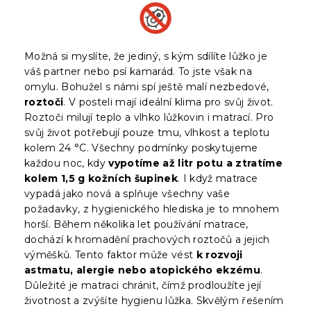
Možná si myslíte, že jediný, s kým sdílíte lůžko je
váš partner nebo psí kamarád. To jste však na
omylu. Bohužel s námi spí ještě malí nezbedové,
roztoči
. V posteli mají ideální klima pro svůj život.
Roztoči milují teplo a vlhko lůžkovin i matrací. Pro
svůj život potřebují pouze tmu, vlhkost a teplotu
kolem 24 °C. Všechny podmínky poskytujeme
každou noc, kdy
vypotíme až litr potu a ztratíme
kolem 1,5 g kožních šupinek
. I když matrace
vypadá jako nová a splňuje všechny vaše
požadavky, z hygienického hlediska je to mnohem
horší. Během několika let používání matrace,
dochází k hromadění prachových roztočů a jejich
výměšků. Tento faktor může vést
k rozvoji
astmatu, alergie nebo atopického ekzému
.
Důležité je matraci chránit, čímž prodloužíte její
životnost a zvýšíte hygienu lůžka. Skvělým řešením