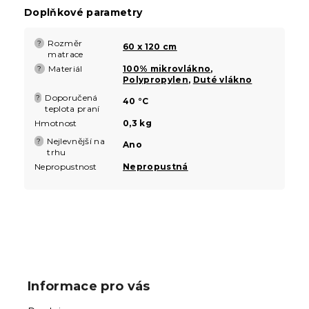
Doplňkové parametry
Rozměr
?
60 x 120 cm
matrace
Materiál
100% mikrovlákno
,
?
Polypropylen
,
Duté vlákno
Doporučená
?
40 °C
teplota praní
Hmotnost
0,3 kg
Nejlevnější na
?
Ano
trhu
Nepropustnost
Nepropustná
Z
á
p
Informace pro vás
a
t