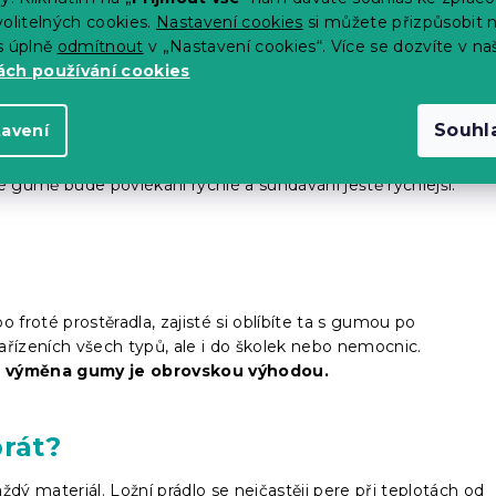
olitelných cookies.
Nastavení cookies
si můžete přizpůsobit 
s úplně
odmítnout
v „Nastavení cookies“. Více se dozvíte v na
ch používání cookies
Souhl
tavení
Napínací prostěradla jsou velice praktická a výborně
té gumě bude povlékání rychlé a sundávání ještě rychlejší.
 froté prostěradla, zajisté si oblíbíte ta s gumou po
ařízeních všech typů, ale i do školek nebo nemocnic.
á výměna gumy je obrovskou výhodou.
prát?
dý materiál. Ložní prádlo se nejčastěji pere při teplotách od