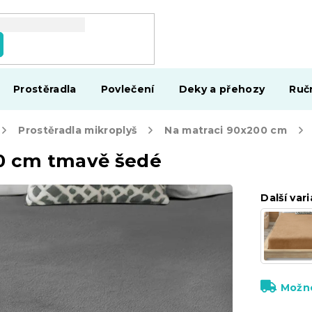
Prostěradla
Povlečení
Deky a přehozy
Ruč
Prostěradla mikroplyš
Na matraci 90x200 cm
00 cm tmavě šedé
Další vari
Možno