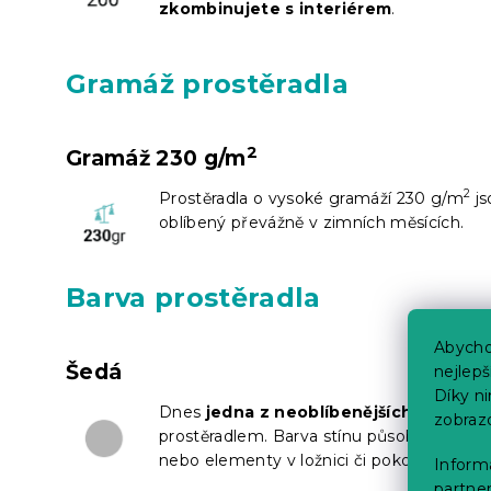
zkombinujete s interiérem
.
Gramáž prostěradla
2
Gramáž 230 g/m
2
Prostěradla o vysoké gramáží 230 g/m
js
oblíbený převážně v zimních měsících.
Barva prostěradla
Abycho
Šedá
nejlep
Díky n
Dnes
jedna z neoblíbenějších barev a
zobraz
prostěradlem. Barva stínu působí přiroze
nebo elementy v ložnici či pokoji.
Informa
partner