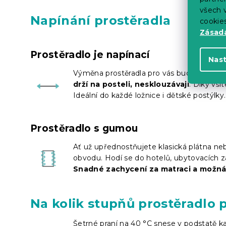
všech v
Napínání prostěradla
cookie
Zásadá
Prostěradlo je napínací
Nas
Výměna prostěradla pro vás bude hračka.
drží na posteli, nesklouzávají
. Díky vši
Ideální do každé ložnice i dětské postýlky.
Prostěradlo s gumou
Ať už upřednostňujete klasická plátna nebo
obvodu. Hodí se do hotelů, ubytovacích z
Snadné zachycení za matraci a možn
Na kolik stupňů prostěradlo 
Šetrné praní na 40 °C snese v podstatě kaž