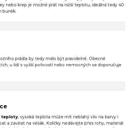
rsey nebo krep je možné prát na nižší teplotu, ideálně tedy 40
h buněk.
í ložního prádla by tedy mělo být pravidelné. Obecné
ících, u lidí s vyšší potivostí nebo nemocných se doporučuje
čce
 teploty
, vysoká teplota může mít neblahý vliv na barvy i
epat a zavěsit na věšák. Kolíčky nedávejte přes rohy, materiál