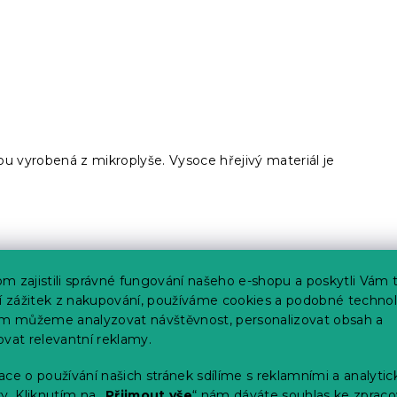
ou vyrobená z mikroplyše. Vysoce hřejivý materiál je
m zajistili správné fungování našeho e-shopu a poskytli Vám 
ší zážitek z nakupování, používáme cookies a podobné technol
im můžeme analyzovat návštěvnost, personalizovat obsah a
 kombinací
. Zkuste i vy vykouzlit moderní ložnici s šedým
ovat relevantní reklamy.
ně a
pohodlně ji zkombinujete s barveným povlečením
ce o používání našich stránek sdílíme s reklamními a analyti
y. Kliknutím na „
Přijmout vše
“ nám dáváte souhlas ke zpraco