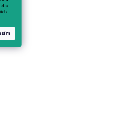
nebo
šich
asím