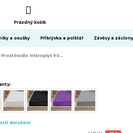
Prázdný košík
NÁKUPNÍ
KOŠÍK
níky a osušky
Přikrývka a polštář
Závěsy a záclon
Prostěradlo mikroplyš 90x200 cm tmavě šedé
anty:
sti doručení