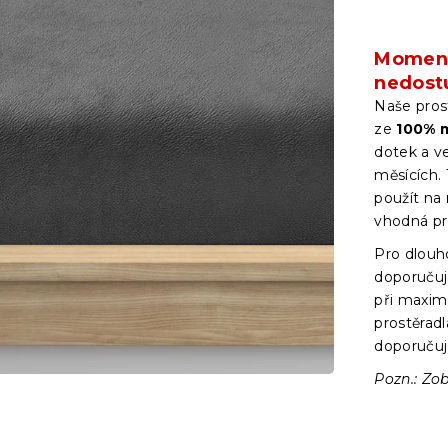
Moment
nedost
Naše pros
ze
100% m
dotek a v
měsících. 
použít na
vhodná pro
Pro dlouh
doporučuj
při maxim
prostěradl
doporučuj
Pozn.: Zob