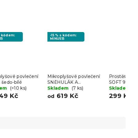
s kódem:
-15 % s kódem:
15
MINUS15
plyšové povlečení
Mikroplyšové povlečení
Prostěradlo 
 šedo-bílé
SNĚHULÁK A
SOFT 90x200
dem
(>10 ks)
PERNÍČEK zelené
Skladem
(7 ks)
šedé
Skladem
(>
49 Kč
619 Kč
299 Kč
od