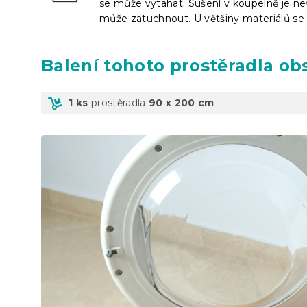
se může vytahat. Sušení v koupelně je nev
může zatuchnout. U většiny materiálů se 
Balení
tohoto prostěradla ob
1 ks
prostěradla
90 x 200 cm