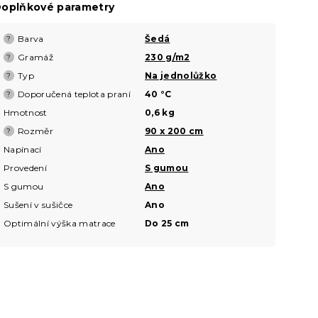
oplňkové parametry
Barva
Šedá
?
Gramáž
230 g/m2
?
Typ
Na jednolůžko
?
Doporučená teplota praní
40 °C
?
Hmotnost
0,6 kg
Rozměr
90 x 200 cm
?
Napínací
Ano
Provedení
S gumou
S gumou
Ano
Sušení v sušičce
Ano
Optimální výška matrace
Do 25 cm