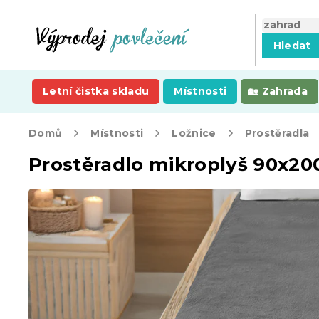
Přejít
na
obsah
Hledat
Letní čistka skladu
Místnosti
Zahrada
Domů
Místnosti
Ložnice
Prostěradla
Prostěradlo mikroplyš 90x2