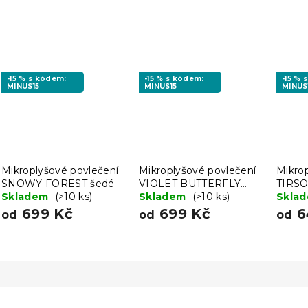
-15 % s kódem:
-15 % s kódem:
-15 % 
MINUS15
MINUS15
MINUS
Mikroplyšové povlečení
Mikroplyšové povlečení
Mikro
SNOWY FOREST šedé
VIOLET BUTTERFLY
TIRSO
Skladem
(>10 ks)
tmavě modré
Skladem
(>10 ks)
Skla
699 Kč
699 Kč
6
od
od
od