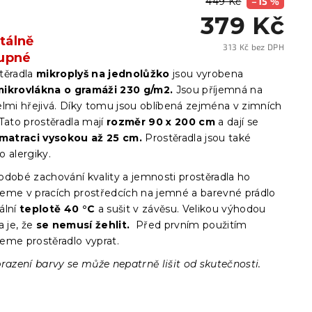
449 Kč
–15 %
379 Kč
álně
313 Kč bez DPH
upné
Měrn
cena:
těradla
mikroplyš
na jednolůžko
jsou vyrobena
ikrovlákna o gramáži 230 g/m2.
Jsou příjemná na
elmi hřejivá. Díky tomu jsou oblíbená zejména v zimních
Tato prostěradla mají
rozměr 90 x 200 cm
a dají se
matraci vysokou až 25 cm.
Prostěradla jsou také
 alergiky.
odobé zachování kvality a jemnosti prostěradla ho
eme v pracích prostředcích na jemné a barevné prádlo
ální
teplotě 40 °C
a sušit v závěsu. Velikou výhodou
a je, že
se
nemusí žehlit.
Před prvním použitím
eme prostěradlo vyprat.
razení barvy se může nepatrně lišit od skutečnosti.