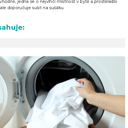
hodné, jedná se o nejvlhčí místnost v bytě a prostěradlo
ale doporučuje sušit na sušáku.
sahuje: