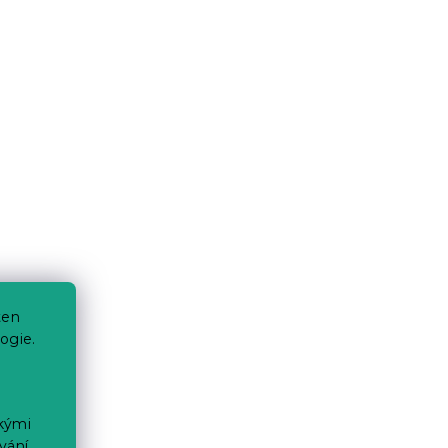
ten
ogie.
ckými
vání