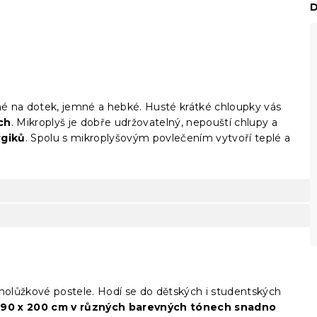
D
mné na dotek, jemné a hebké. Husté krátké chloupky vás
ích
. Mikroplyš je dobře udržovatelný, nepouští chlupy a
rgiků
. Spolu s mikroplyšovým povlečením vytvoří teplé a
dnolůžkové postele. Hodí se do dětských i studentských
t 90 x 200 cm v různých barevných tónech snadno