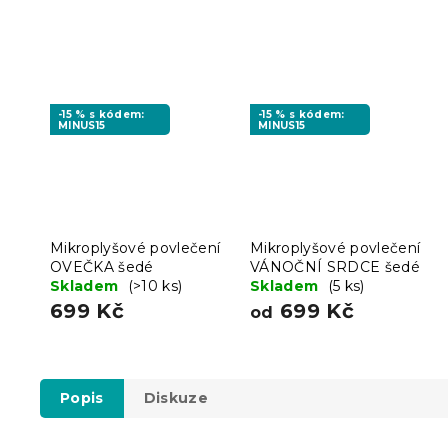
-15 % s kódem:
-15 % s kódem:
MINUS15
MINUS15
Mikroplyšové povlečení
Mikroplyšové povlečení
OVEČKA šedé
VÁNOČNÍ SRDCE šedé
Skladem
(>10 ks)
Skladem
(5 ks)
699 Kč
699 Kč
od
Popis
Diskuze