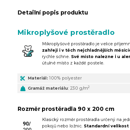
Detailní popis produktu
Mikroplyšové prostěradlo
Mikroplyšové prostěradlo je velice příje
zahřejí i v těch nejchladnějších měsíc
rychle schne.
Své místo nalezne i u ale
útulné místo z každé postele.
Materiál:
100% polyester
2
Gramáž materiálu
: 230 g/m
Rozměr prostěradla 90 x 200 cm
Klasický rozměr prostěradla určený na je
pokojů nebo ložnic.
Standardní velikos