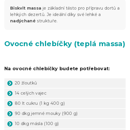
Biskvit massa
je základní těsto pro přípravu dortů a
lehkých dezertů. Je ideální díky své lehké a
nadýchané
struktuře.
Ovocné chlebíčky (teplá massa)
Na ovocné chlebíčky budete potřebovat:
20 žloutků
14 celých vajec
80 lt cukru (1 kg 400 g)
90 dkg jemné mouky (900 g)
10 dkg másla (100 g)