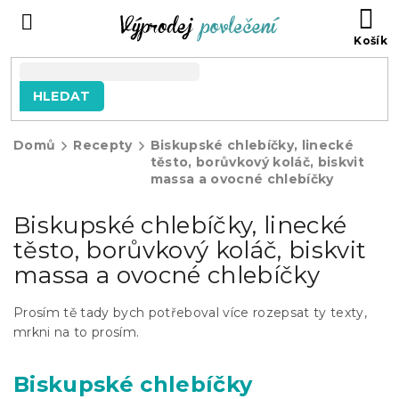
Přejít
NÁ
na
KO
obsah
HLEDAT
Domů
Recepty
Biskupské chlebíčky, linecké
těsto, borůvkový koláč, biskvit
massa a ovocné chlebíčky
Biskupské chlebíčky, linecké
těsto, borůvkový koláč, biskvit
massa a ovocné chlebíčky
Prosím tě tady bych potřeboval více rozepsat ty texty,
mrkni na to prosím.
Biskupské chlebíčky