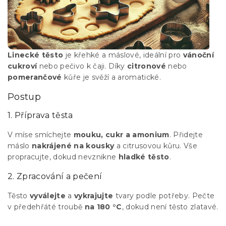
Linecké těsto
je křehké a máslové, ideální pro
vánoční
cukroví
nebo pečivo k čaji. Díky
citronové
nebo
pomerančové
kůře je svěží a aromatické.
Postup
1. Příprava těsta
V míse smíchejte
mouku, cukr a amonium
. Přidejte
máslo
nakrájené na kousky
a citrusovou kůru. Vše
propracujte, dokud nevznikne
hladké těsto
.
2. Zpracování a pečení
Těsto
vyválejte
a
vykrajujte
tvary podle potřeby. Pečte
v předehřáté troubě
na 180 °C
, dokud není těsto zlatavé.