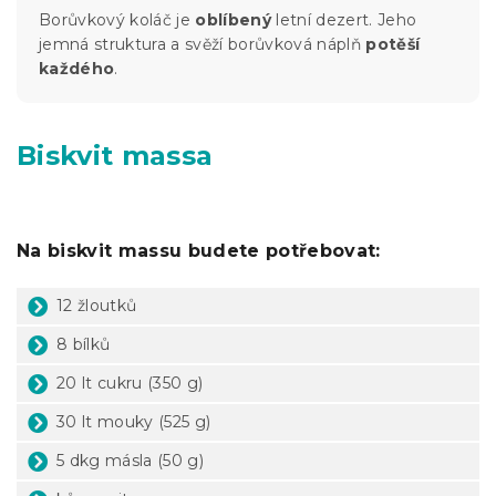
Borůvkový koláč je
oblíbený
letní dezert. Jeho
jemná struktura a svěží borůvková náplň
potěší
každého
.
Biskvit massa
Na biskvit massu budete potřebovat:
12 žloutků
8 bílků
20 lt cukru (350 g)
30 lt mouky (525 g)
5 dkg másla (50 g)