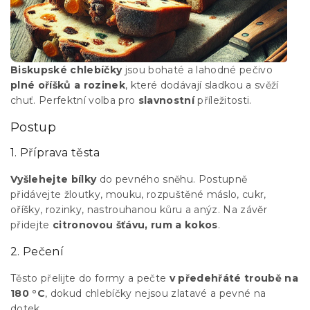
Biskupské chlebíčky
jsou bohaté a lahodné pečivo
plné oříšků a rozinek
, které dodávají sladkou a svěží
chuť. Perfektní volba pro
slavnostní
příležitosti.
Postup
1. Příprava těsta
Vyšlehejte bílky
do pevného sněhu. Postupně
přidávejte žloutky, mouku, rozpuštěné máslo, cukr,
oříšky, rozinky, nastrouhanou kůru a anýz. Na závěr
přidejte
citronovou šťávu, rum a kokos
.
2. Pečení
Těsto přelijte do formy a pečte
v předehřáté troubě na
180 °C
, dokud chlebíčky nejsou zlatavé a pevné na
dotek.