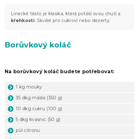
Linecké těsto je klasika, která potěší svou chutí a
křehkostí
. Skvělé pro cukroví nebo dezerty.
Borůvkový koláč
Na borůvkový koláč budete potřebovat:
1 kg mouky
35 dkg másla (350 g)
10 dkg cukru (100 g)
5 dkg kvasnic (50 g)
půl citronu