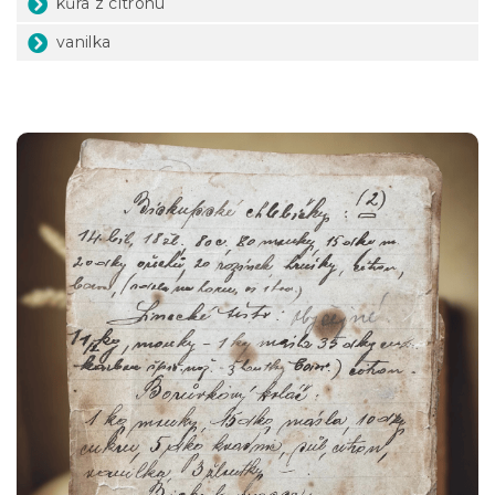
kůra z citronu
vanilka