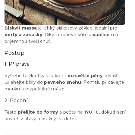
Biskvit massa
je lehký piškotový základ, ideální pro
dorty a zákusky
. Díky citronové kůře a
vanilce
má
příjemnou svěží chuť.
Postup
1. Příprava
Vyšlehejte žloutky s cukrem
do světlé pěny
. Zvlášť
ušlehejte bílky do
pevného sněhu
. Pomalu přidávejte
mouku a rozpuštěné máslo.
2. Pečení
Těsto
přelijte do formy
a pečte na
170 °C
, dokud není
povrch zlatavý a pružný na dotek.