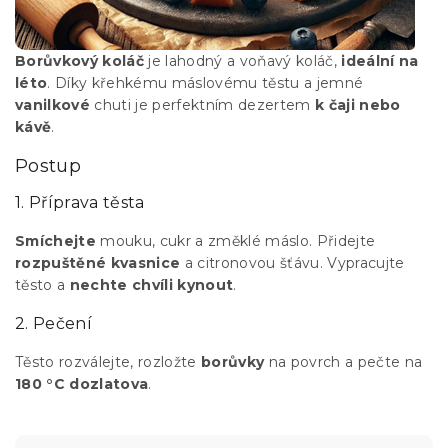
Borůvkový koláč
je lahodný a voňavý koláč,
ideální na
léto
. Díky křehkému máslovému těstu a jemné
vanilkové
chuti je perfektním dezertem
k čaji nebo
kávě
.
Postup
1. Příprava těsta
Smíchejte
mouku, cukr a změklé máslo. Přidejte
rozpuštěné kvasnice
a citronovou šťávu. Vypracujte
těsto a
nechte chvíli kynout
.
2. Pečení
Těsto rozválejte, rozložte
borůvky
na povrch a pečte na
180 °C dozlatova
.