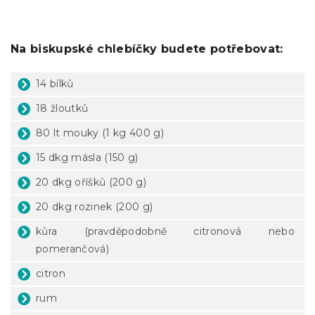
Na biskupské chlebíčky budete potřebovat:
14 bílků
18 žloutků
80 lt mouky (1 kg 400 g)
15 dkg másla (150 g)
20 dkg oříšků (200 g)
20 dkg rozinek (200 g)
kůra (pravděpodobně citronová nebo
pomerančová)
citron
rum