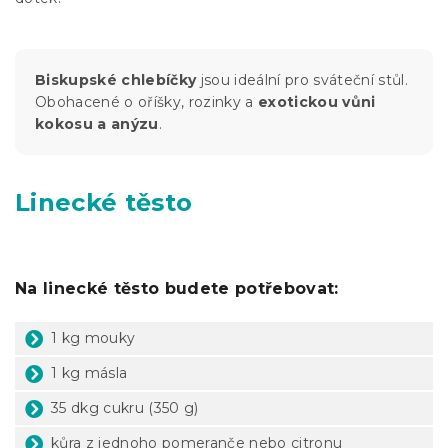
Biskupské chlebíčky
jsou ideální pro sváteční stůl.
Obohacené o oříšky, rozinky a
exotickou vůni
kokosu a anýzu
.
Linecké těsto
Na linecké těsto budete potřebovat:
1 kg mouky
1 kg másla
35 dkg cukru (350 g)
kůra z jednoho pomeranče nebo citronu