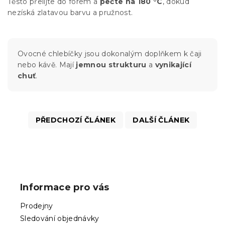
Těsto přelijte do forem a
pečte na 180 °C
, dokud
nezíská zlatavou barvu a pružnost.
Ovocné chlebíčky jsou dokonalým doplňkem k čaji
nebo kávě. Mají
jemnou strukturu
a
vynikající
chuť
.
PŘEDCHOZÍ ČLÁNEK
DALŠÍ ČLÁNEK
Z
á
p
Informace pro vás
a
t
Prodejny
í
Sledování objednávky