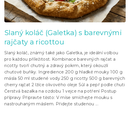
l
á
n
k
ů
Slaný koláč (Galetka) s barevnými
rajčaty a ricottou
Slaný koláč, známý také jako Galetka, je ideální volbou
pro každou příležitost. Kombinace barevných rajčat a
ricotty tvoří chutný a zdravý pokrm, který okouzlí
chuťové buňky. Ingredience 200 g hladké mouky 100 g
másla 50 ml studené vody 250 g ricotty 500 g barevných
cherry rajčat 2 lžíce olivového oleje Sůl a pepř podle chuti
Čerstvá bazalka na ozdobu 1 vejce na potření Postup
přípravy Připravte těsto: V míse smíchejte mouku s
nastrouhaným máslem. Přidejte studenou ...