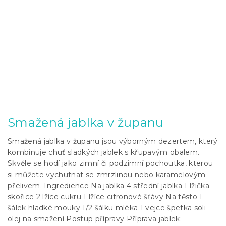
Smažená jablka v županu
Smažená jablka v županu jsou výborným dezertem, který
kombinuje chuť sladkých jablek s křupavým obalem.
Skvěle se hodí jako zimní či podzimní pochoutka, kterou
si můžete vychutnat se zmrzlinou nebo karamelovým
přelivem. Ingredience Na jablka 4 střední jablka 1 lžička
skořice 2 lžíce cukru 1 lžíce citronové šťávy Na těsto 1
šálek hladké mouky 1/2 šálku mléka 1 vejce špetka soli
olej na smažení Postup přípravy Příprava jablek: