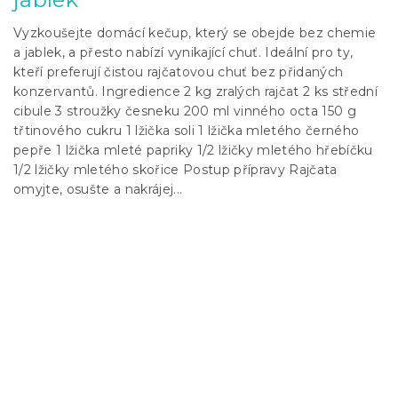
Vyzkoušejte domácí kečup, který se obejde bez chemie
a jablek, a přesto nabízí vynikající chuť. Ideální pro ty,
kteří preferují čistou rajčatovou chuť bez přidaných
konzervantů. Ingredience 2 kg zralých rajčat 2 ks střední
cibule 3 stroužky česneku 200 ml vinného octa 150 g
třtinového cukru 1 lžička soli 1 lžička mletého černého
pepře 1 lžička mleté papriky 1/2 lžičky mletého hřebíčku
1/2 lžičky mletého skořice Postup přípravy Rajčata
omyjte, osušte a nakrájej...