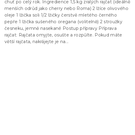
chuť po celý rok. Ingredience 1,5 kg zralých rajčat (ideálně
menších odrůd jako cherry nebo Roma) 2 lžíce olivového
oleje 1 lžička soli 1/2 lžičky čerstvě mletého černého
pepře 1 lžička sušeného oregana (volitelně) 2 stroužky
česneku, jemně nasekané Postup přípravy Příprava
rajčat: Rajčata omyjte, osušte a rozpůlte. Pokud máte
větší rajčata, nakrájejte je na...