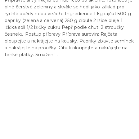
Připravte si vynikající domácí lečo do sklenic. Toto lečo je
plné čerstvé zeleniny a skvěle se hodí jako základ pro
rychlé obědy nebo večeře Ingredience 1 kg rajčat 500 g
papriky (zelená a červená) 250 g cibule 2 lžíce oleje 1
lžička soli 1/2 lžičky cukru Pepř podle chuti 2 stroužky
česneku Postup přípravy Příprava surovin: Rajčata
oloupejte a nakrájejte na kousky. Papriky zbavte semínek
a nakrájejte na proužky. Cibuli oloupejte a nakrájejte na
tenké plátky. Smažení...