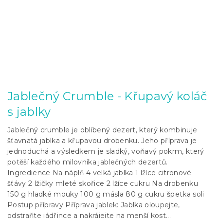
Jablečný Crumble - Křupavý koláč
s jablky
Jablečný crumble je oblíbený dezert, který kombinuje
šťavnatá jablka a křupavou drobenku. Jeho příprava je
jednoduchá a výsledkem je sladký, voňavý pokrm, který
potěší každého milovníka jablečných dezertů.
Ingredience Na náplň 4 velká jablka 1 lžíce citronové
šťávy 2 lžičky mleté skořice 2 lžíce cukru Na drobenku
150 g hladké mouky 100 g másla 80 g cukru špetka soli
Postup přípravy Příprava jablek: Jablka oloupejte,
odstraňte jádřince a nakrájejte na menší kost...