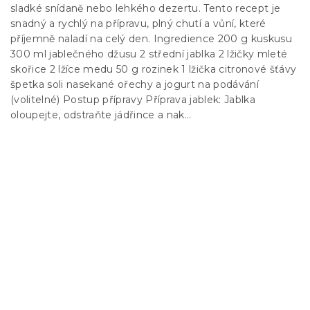
sladké snídaně nebo lehkého dezertu. Tento recept je
snadný a rychlý na přípravu, plný chutí a vůní, které
příjemně naladí na celý den. Ingredience 200 g kuskusu
300 ml jablečného džusu 2 střední jablka 2 lžičky mleté
skořice 2 lžíce medu 50 g rozinek 1 lžička citronové šťávy
špetka soli nasekané ořechy a jogurt na podávání
(volitelné) Postup přípravy Příprava jablek: Jablka
oloupejte, odstraňte jádřince a nak...