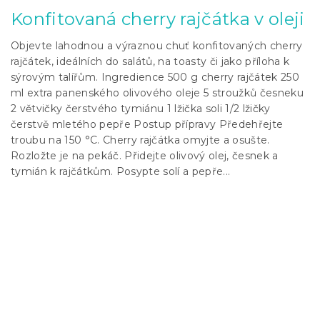
Konfitovaná cherry rajčátka v oleji
Objevte lahodnou a výraznou chuť konfitovaných cherry
rajčátek, ideálních do salátů, na toasty či jako příloha k
sýrovým talířům. Ingredience 500 g cherry rajčátek 250
ml extra panenského olivového oleje 5 stroužků česneku
2 větvičky čerstvého tymiánu 1 lžička soli 1/2 lžičky
čerstvě mletého pepře Postup přípravy Předehřejte
troubu na 150 °C. Cherry rajčátka omyjte a osušte.
Rozložte je na pekáč. Přidejte olivový olej, česnek a
tymián k rajčátkům. Posypte solí a pepře...