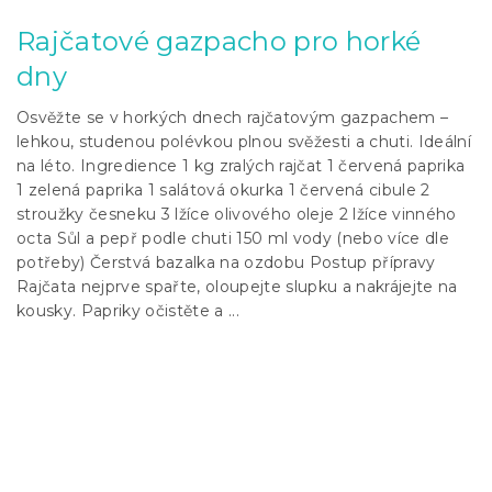
Rajčatové gazpacho pro horké
dny
Osvěžte se v horkých dnech rajčatovým gazpachem –
lehkou, studenou polévkou plnou svěžesti a chuti. Ideální
na léto. Ingredience 1 kg zralých rajčat 1 červená paprika
1 zelená paprika 1 salátová okurka 1 červená cibule 2
stroužky česneku 3 lžíce olivového oleje 2 lžíce vinného
octa Sůl a pepř podle chuti 150 ml vody (nebo více dle
potřeby) Čerstvá bazalka na ozdobu Postup přípravy
Rajčata nejprve spařte, oloupejte slupku a nakrájejte na
kousky. Papriky očistěte a ...