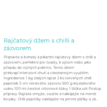
Rajčatový džem s chilli a
zázvorem
Připravte si bohatý a pikantní rajčatový džem s chilli a
zázvorem, perfektní pro toasty, k sýrům nebo jako
přísadu do různých pokrmů. Tento džem
překvapí intenzivní chutí a všestranným využitím.
Ingredience 1 kg zralých rajčat 2 ks červených chilli
papriček 3 cm čerstvého zázvoru 500 g krystalového
cukru 100 ml čerstvé citronové šťávy 1 lžička soli Postup
přípravy Rajčata omyjte, osušte a nakrájejte na menší
kousky. Chilli papričky nakrájejte na jemné plátky a zá...