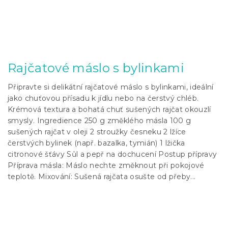
Rajčatové máslo s bylinkami
Připravte si delikátní rajčatové máslo s bylinkami, ideální
jako chuťovou přísadu k jídlu nebo na čerstvý chléb.
Krémová textura a bohatá chuť sušených rajčat okouzlí
smysly. Ingredience 250 g změklého másla 100 g
sušených rajčat v oleji 2 stroužky česneku 2 lžíce
čerstvých bylinek (např. bazalka, tymián) 1 lžička
citronové šťávy Sůl a pepř na dochucení Postup přípravy
Příprava másla: Máslo nechte změknout při pokojové
teplotě. Mixování: Sušená rajčata osušte od přeby...