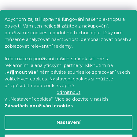
Praktické informace
Abychom zajistili správné fungování našeho e-shopu a
Kariéra
poskytli Vám ten nejlepší zážitek z nakupování,
používáme cookies a podobné technologie. Díky nim
Poptávky a B2B spolupráce
můžeme analyzovat návštěvnost, personalizovat obsah a
Proč se u nás registrovat?
zobrazovat relevantní reklamy.
Věrnostní program - Sleva až 10 %
Informace o používání našich stránek sdílíme s
reklamními a analytickými partnery. Kliknutím na
Návody
„
Přijmout vše
“ nám dáváte souhlas ke zpracování všech
Tabulky velikostí
volitelných cookies.
Nastavení cookies
si můžete
přizpůsobit nebo cookies úplně
Blog
odmítnout
v „Nastavení cookies“. Více se dozvíte v našich
Zásadách používání cookies
Vytvořil Shoptet Premium
Nastavení
Copyright 2026
Výprodej povlečení
. Všechna