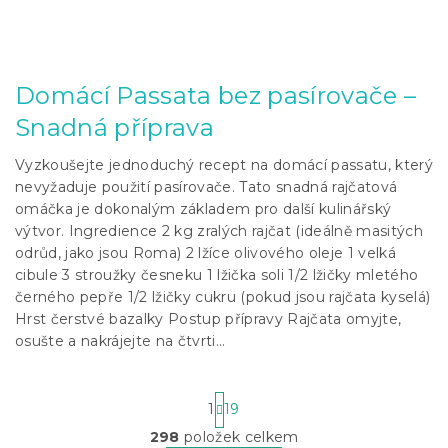
Domácí Passata bez pasírovače –
Snadná příprava
Vyzkoušejte jednoduchý recept na domácí passatu, který
nevyžaduje použití pasírovače. Tato snadná rajčatová
omáčka je dokonalým základem pro další kulinářský
výtvor. Ingredience 2 kg zralých rajčat (ideálně masitých
odrůd, jako jsou Roma) 2 lžíce olivového oleje 1 velká
cibule 3 stroužky česneku 1 lžička soli 1/2 lžičky mletého
černého pepře 1/2 lžičky cukru (pokud jsou rajčata kyselá)
Hrst čerstvé bazalky Postup přípravy Rajčata omyjte,
osušte a nakrájejte na čtvrti...
S
1
19
t
r
298
položek celkem
O