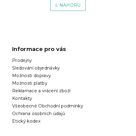
á
v
NAHORU
n
l
k
á
o
v
d
á
a
Z
n
c
í
á
í
p
p
Informace pro vás
r
a
v
t
Prodejny
k
í
y
Sledování objednávky
v
Možnosti dopravy
ý
Možnosti platby
p
Reklamace a vrácení zboží
i
s
Kontakty
u
Všeobecné Obchodní podmínky
Ochrana osobních údajů
Etický kodex