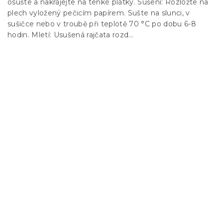
osušte a nakrájejte na tenké plátky. Sušení: Rozložte na
plech vyložený pečicím papírem. Sušte na slunci, v
sušičce nebo v troubě při teplotě 70 °C po dobu 6-8
hodin. Mletí: Usušená rajčata rozd...