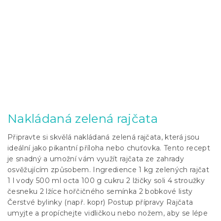
Nakládaná zelená rajčata
Připravte si skvělá nakládaná zelená rajčata, která jsou
ideální jako pikantní příloha nebo chuťovka. Tento recept
je snadný a umožní vám využít rajčata ze zahrady
osvěžujícím způsobem. Ingredience 1 kg zelených rajčat
1 l vody 500 ml octa 100 g cukru 2 lžičky soli 4 stroužky
česneku 2 lžíce hořčičného semínka 2 bobkové listy
Čerstvé bylinky (např. kopr) Postup přípravy Rajčata
umyjte a propíchejte vidličkou nebo nožem, aby se lépe