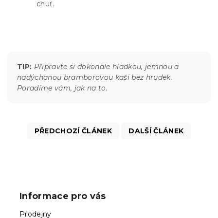
chuť.
TIP:
Připravte si dokonale hladkou, jemnou a
nadýchanou bramborovou kaši bez hrudek.
Poradíme vám, jak na to.
PŘEDCHOZÍ ČLÁNEK
DALŠÍ ČLÁNEK
Z
á
p
Informace pro vás
a
t
Prodejny