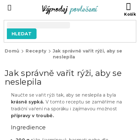
Přejít
NÁ
na
KO
obsah
HLEDAT
Domů
Recepty
Jak správně vařit rýži, aby se
neslepila
Jak správně vařit rýži, aby se
neslepila
Naučte se vařit rýži tak, aby se neslepila a byla
krásně sypká.
V tomto receptu se zaměříme na
tradiční vaření na sporáku i zajímavou možnost
přípravy v troubě.
Ingredience