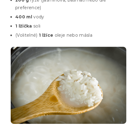
200 g
rýže (jasmínová, basmati nebo dle
preference)
400 ml
vody
1 lžička
soli
(Volitelné)
1 lžíce
oleje nebo másla