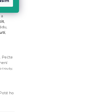
asím
ktem,
 a
it
,
ádu,
utí
,
. Pečte
není
o trouby,
 Poté ho