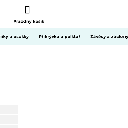
Prázdný košík
NÁKUPNÍ
KOŠÍK
níky a osušky
Přikrývka a polštář
Závěsy a záclon