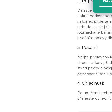
Nas
2. Příprava krém
V misce smíchejt
dokud nedostanete
nakonec přidejte
z
nebude se ale již 
rozmačkané bánány
přidáním polevy dle
3. Pečení:
Nalijte připravený
cheesecake v před
střed pevný a okr
potenciální bublinky b
4. Chladnutí:
Po upečení necht
přeneste do lednic