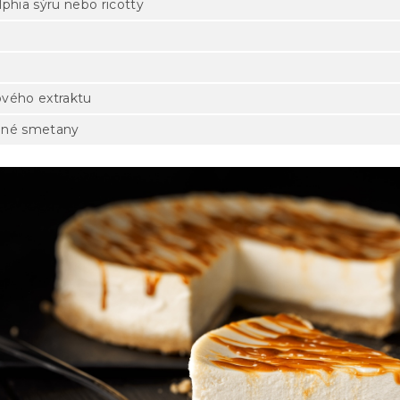
lphia sýru nebo ricotty
kového extraktu
ané smetany