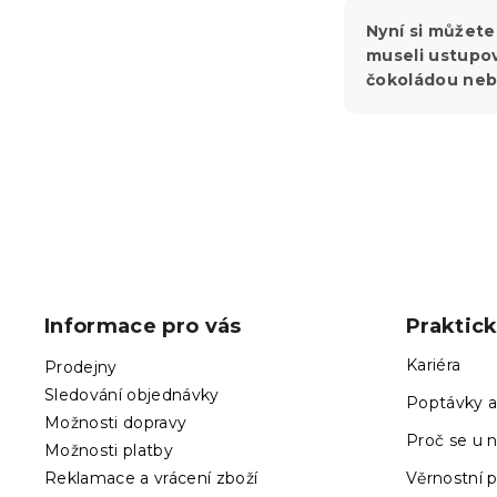
Nyní si můžete
museli ustupov
čokoládou neb
Z
á
p
Informace pro vás
Praktic
a
t
Kariéra
Prodejny
í
Sledování objednávky
Poptávky a
Možnosti dopravy
Proč se u n
Možnosti platby
Reklamace a vrácení zboží
Věrnostní 