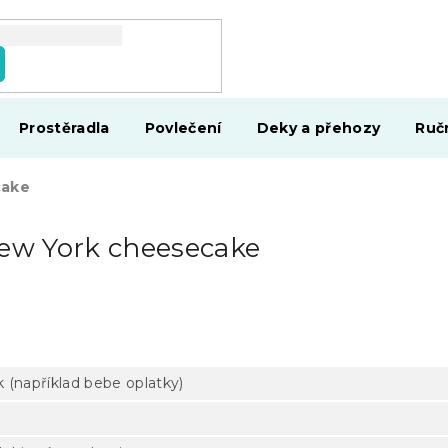
Prostěradla
Povlečení
Deky a přehozy
Ruč
cake
New York cheesecake
 (například bebe oplatky)