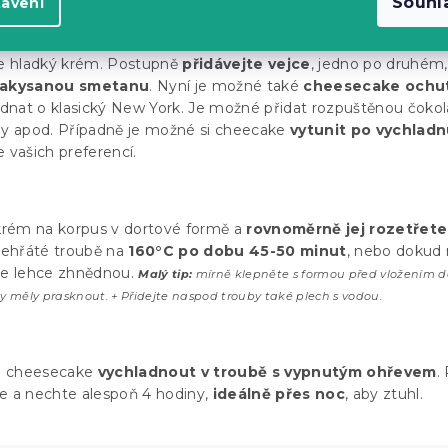
Souhl
tavení
u:
e
Philadelphia sýr nebo ricottu
s cukrem a vanilkovým extra
 hladký krém. Postupně
přidávejte vejce
, jedno po druhém,
akysanou smetanu
. Nyní je možné také
cheesecake ochut
jednat o klasický New York. Je možné přidat rozpuštěnou čokol
 apod. Případně je možné si cheecake
vytunit po vychladn
 vašich preferencí.
 krém na korpus v dortové formě a
rovnoměrně jej rozetřete
ehřáté troubě na
160°C po dobu 45-50 minut
, nebo dokud 
aje lehce zhnědnou.
Malý tip:
mírně klepněte s formou před vložením d
y měly prasknout. + Přidejte naspod trouby také plech s vodou.
e cheesecake
vychladnout v troubě s vypnutým ohřevem
.
e a nechte alespoň 4 hodiny,
ideálně přes noc
, aby ztuhl.