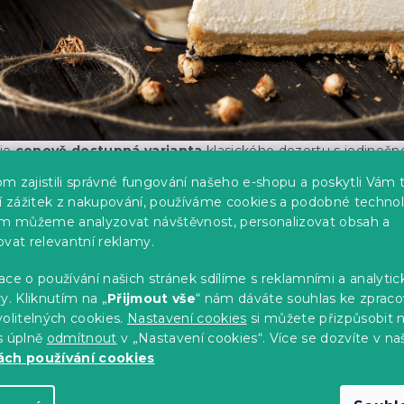
 je
cenově dostupná varianta
klasického dezertu s jedinečn
 z
rozdrcených sušenek a másla
dává cheesecaku lahodno
m zajistili správné fungování našeho e-shopu a poskytli Vám 
o krém z
Philadelphii nebo ricotty
dodává plnost a bohatost 
ší zážitek z nakupování, používáme cookies a podobné technol
 můžete připravit
skvělý cheesecake
, aniž byste museli inve
im můžeme analyzovat návštěvnost, personalizovat obsah a
ovat relevantní reklamy.
ce o používání našich stránek sdílíme s reklamními a analyti
usu:
y. Kliknutím na „
Přijmout vše
“ nám dáváte souhlas ke zpraco
olitelných cookies.
Nastavení cookies
si můžete přizpůsobit 
y do jemné strouhanky
a smíchejte je s
rozpuštěným másl
s úplně
odmítnout
v „Nastavení cookies“. Více se dozvíte v na
zprostřete na dno formy a lehce ji zhutněte. Dejte do ledni
ch používání cookies
nebo si ji můžete předpéct
v troubě po dobu 10 minut
.