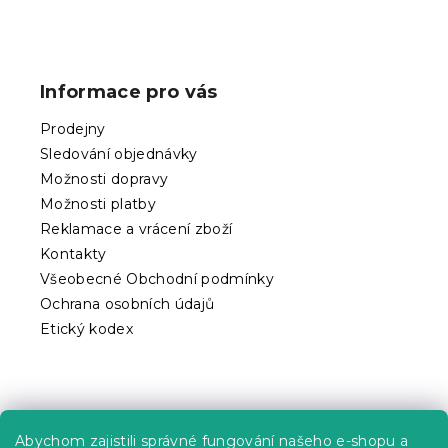
Z
á
p
Informace pro vás
a
t
Prodejny
í
Sledování objednávky
Možnosti dopravy
Možnosti platby
Reklamace a vrácení zboží
Kontakty
Všeobecné Obchodní podmínky
Ochrana osobních údajů
Etický kodex
Praktické informace
Abychom zajistili správné fungování našeho e-shopu a