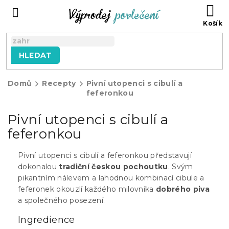
Přejít
NÁ
na
KO
obsah
HLEDAT
Domů
Recepty
Pivní utopenci s cibulí a
feferonkou
Pivní utopenci s cibulí a
feferonkou
Pivní utopenci s cibulí a feferonkou představují
dokonalou
tradiční českou pochoutku
. Svým
pikantním nálevem a lahodnou kombinací cibule a
feferonek okouzlí každého milovníka
dobrého piva
a společného posezení.
Ingredience