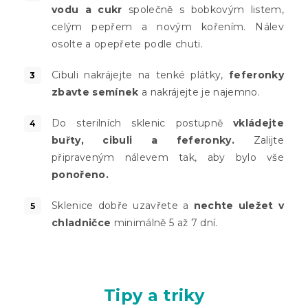
vodu a cukr
společně s bobkovým listem,
celým pepřem a novým kořením. Nálev
osolte a opepřete podle chuti.
Cibuli nakrájejte na tenké plátky,
feferonky
zbavte semínek
a nakrájejte je najemno.
Do sterilních sklenic postupně
vkládejte
buřty, cibuli a feferonky.
Zalijte
připraveným nálevem tak, aby bylo vše
ponořeno.
Sklenice dobře uzavřete a
nechte uležet v
chladničce
minimálně 5 až 7 dní.
Tipy a triky