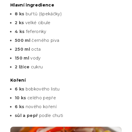
Hlavní ingredience
8 ks
buřtů (špekáčky)
2 ks
velké cibule
4 ks
feferonky
500 ml
černého piva
250 ml
octa
150 ml
vody
2 lžíce
cukru
Koření
6 ks
bobkového listu
10 ks
celého pepře
6 ks
nového koření
sůl a pepř
podle chuti