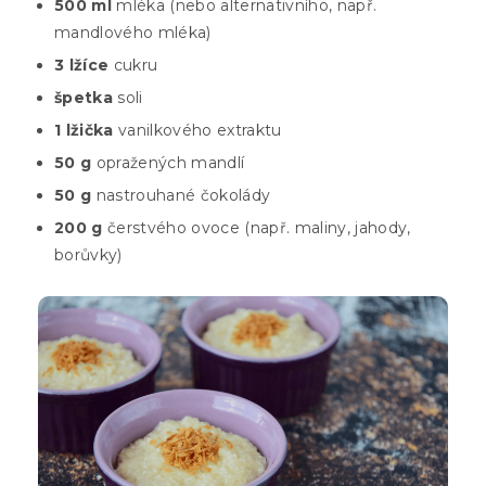
500 ml
mléka (nebo alternativního, např.
mandlového mléka)
3 lžíce
cukru
špetka
soli
1 lžička
vanilkového extraktu
50 g
opražených mandlí
50 g
nastrouhané čokolády
200 g
čerstvého ovoce (např. maliny, jahody,
borůvky)