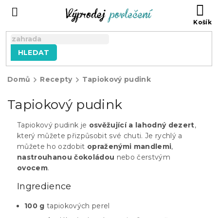
Přejít
NÁ
na
KO
obsah
HLEDAT
Domů
Recepty
Tapiokový pudink
Tapiokový pudink
Tapiokový pudink je
osvěžující a lahodný dezert
,
který můžete přizpůsobit své chuti. Je rychlý a
můžete ho ozdobit
opraženými mandlemi
,
nastrouhanou čokoládou
nebo čerstvým
ovocem
.
Ingredience
100 g
tapiokových perel