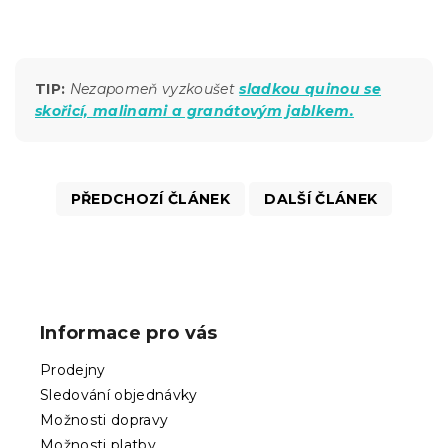
TIP:
Nezapomeň vyzkoušet
sladkou quinou se
skořicí, malinami a granátovým jablkem.
PŘEDCHOZÍ ČLÁNEK
DALŠÍ ČLÁNEK
Z
á
p
Informace pro vás
a
t
Prodejny
í
Sledování objednávky
Možnosti dopravy
Možnosti platby