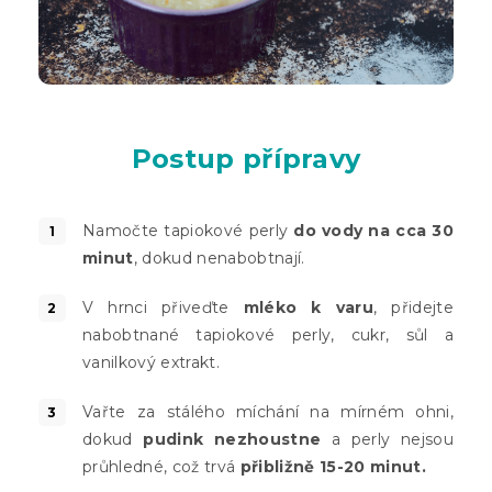
Postup přípravy
Namočte tapiokové perly
do vody na cca 30
minut
, dokud nenabobtnají.
V hrnci přiveďte
mléko k varu
, přidejte
nabobtnané tapiokové perly, cukr, sůl a
vanilkový extrakt.
Vařte za stálého míchání na mírném ohni,
dokud
pudink nezhoustne
a perly nejsou
průhledné, což trvá
přibližně 15-20 minut.