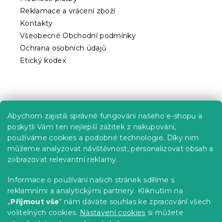
Reklamace a vrácení zboží
Kontakty
Všeobecné Obchodní podmínky
Ochrana osobních údajů
Etický kodex
Praktické informace
Abychom zajistili správné fungování našeho e-shopu a
Kariéra
poskytli Vám ten nejlepší zážitek z nakupování,
používáme cookies a podobné technologie. Díky nim
Poptávky a B2B spolupráce
můžeme analyzovat návštěvnost, personalizovat obsah a
zobrazovat relevantní reklamy.
Proč se u nás registrovat?
Věrnostní program - Sleva až 10 %
Informace o používání našich stránek sdílíme s
reklamními a analytickými partnery. Kliknutím na
Návody
„
Přijmout vše
“ nám dáváte souhlas ke zpracování všech
Tabulky velikostí
volitelných cookies.
Nastavení cookies
si můžete