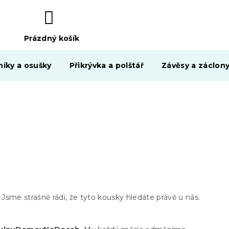
Prázdný košík
NÁKUPNÍ
KOŠÍK
níky a osušky
Přikrývka a polštář
Závěsy a záclon
 Jsme strašně rádi, že tyto kousky hledáte právě u nás.