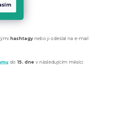
asím
enými
hashtagy
nebo ji odeslal na e-mail
ramu
do
15. dne
v následujícím měsíci.