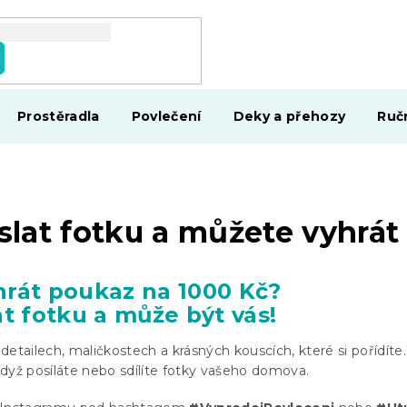
Prostěradla
Povlečení
Deky a přehozy
Ruč
slat fotku a můžete vyhrát
hrát poukaz na 1000 Kč?
at fotku a může být vás!
etailech, maličkostech a krásných kouscích, které si pořídíte.
 když posíláte nebo sdílíte fotky vašeho domova.