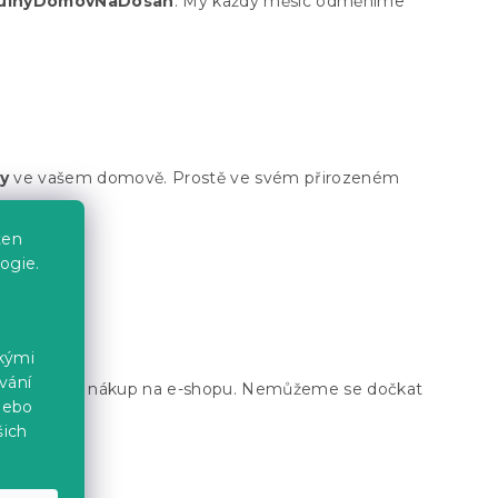
ulnyDomovNaDosah
. My každý měsíc odměníme
y
ve vašem domově. Prostě ve svém přirozeném
ten
NaDosah
ogie.
ckými
vání
 Kč
na další nákup na e-shopu. Nemůžeme se dočkat
nebo
šich