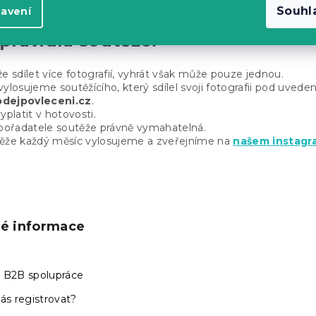
Souhl
tavení
pravidla soutěže:
e sdílet více fotografií, vyhrát však může pouze jednou.
ylosujeme soutěžícího, který sdílel svoji fotografii pod uved
dejpovleceni.cz
.
yplatit v hotovosti.
 pořadatele soutěže právně vymahatelná.
ěže každý měsíc vylosujeme a zveřejníme na
našem instag
ké informace
 B2B spolupráce
ás registrovat?