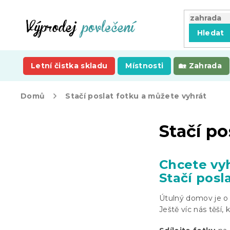
Přejít
na
obsah
Hledat
Letní čistka skladu
Místnosti
Zahrada
Domů
Stačí poslat fotku a můžete vyhrát
P
Stačí po
o
s
t
r
Chcete vy
a
Stačí posl
n
n
Útulný domov je o d
í
Ještě víc nás těší,
p
a