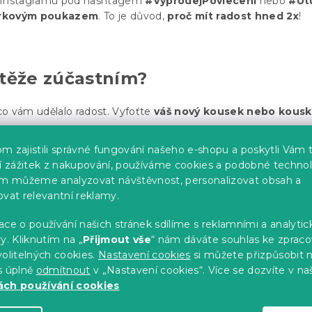
Instagramu pod hashtagem
#VyprodejPovleceni
nebo
#Ut
rkovým poukazem
. To je důvod,
proč mít radost hned 2x
!
utěže zúčastním?
o vám udělalo radost. Vyfoťte
váš nový kousek nebo kousk
 na ✉️
fotky@vyprodejpovleceni.cz
nebo
m zajistili správné fungování našeho e-shopu a poskytli Vám 
Instagram s hastagy:
#VyprodejPovleceni
a
#UtulnyDomov
ší zážitek z nakupování, používáme cookies a podobné technol
im můžeme analyzovat návštěvnost, personalizovat obsah a
ovat relevantní reklamy.
nci vyhrát?
ce o používání našich stránek sdílíme s reklamními a analyti
y. Kliknutím na „
Přijmout vše
“ nám dáváte souhlas ke zpraco
sujeme jednoho z vás
a ten vyhraje
poukaz v hodnotě 1000
olitelných cookies.
Nastavení cookies
si můžete přizpůsobit 
tografií. Tak honem telefon nebo fotoaparát do ruky.
s úplně
odmítnout
v „Nastavení cookies“. Více se dozvíte v na
ch používání cookies
ce fotek pošlete, tím vyšší šance na výhru.