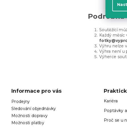
Nas
Podrobná 
Soutěžící můž
Každý měsíc v
fotky@vypro
Výhru nelze v
Výhra není u
Výherce sout
Z
á
p
Informace pro vás
Praktic
a
t
Kariéra
Prodejny
í
Sledování objednávky
Poptávky a
Možnosti dopravy
Proč se u n
Možnosti platby