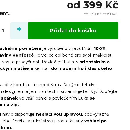
od
399 Kč
iantu
od
330 Kč
bez DPH
Měrn
cena:
Přidat do košíku
bavlněné povlečení
je vyrobeno z prvotřídní
100%
avlny Renforcé,
je velice oblíbené pro svoji měkkost,
avost a prodyšnost. Povlečení Luka
s orientálním a
ickým motivem
se hodí
do moderního i klasického
zadí v kombinaci s modrými a šedými detaily,
m designem a jemnou textilií si zamilujete i Vy. Dopřejte
í spánek
ve
vaší ložnici s povlečením Luka
se
 na zip.
í
navíc disponuje
nesrážlivou úpravou,
což výrazně
jeho údržbu a udrží si svůj tvar a krásný
vzhled po
dobu.