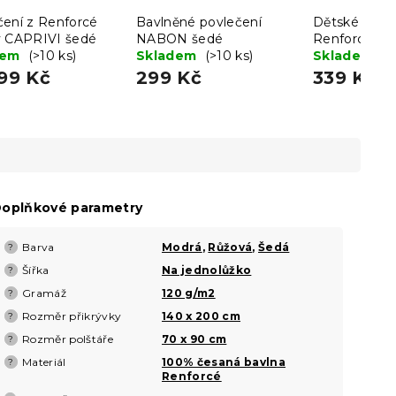
čení z Renforcé
Bavlněné povlečení
Dětské povle
y CAPRIVI šedé
NABON šedé
Renforcé ba
dem
(>10 ks)
Skladem
(>10 ks)
ANIMORA ba
Skladem
(>
99 Kč
299 Kč
339 Kč
oplňkové parametry
Barva
Modrá
,
Růžová
,
Šedá
?
Šířka
Na jednolůžko
?
Gramáž
120 g/m2
?
Rozměr přikrývky
140 x 200 cm
?
Rozměr polštáře
70 x 90 cm
?
Materiál
100% česaná bavlna
?
Renforcé