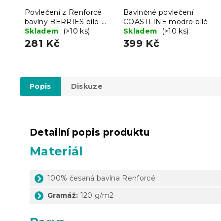
Povlečení z Renforcé
Bavlněné povlečení
bavlny BERRIES bílo-
COASTLINE modro-bílé
černé
Skladem
(>10 ks)
Skladem
(>10 ks)
281 Kč
399 Kč
Popis
Diskuze
Detailní popis produktu
Materiál
100% česaná bavlna Renforcé
Gramáž:
120 g/m2