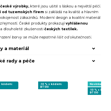
e
české výrobky,
které jsou ušité s láskou a největší péčí.
í od tuzemských firem
si zakládá na kvalitě a hlavním
pokojenost zákazníků. Moderní design a kvalitní materiál
zřejmostí. České produkty prokazují
vyhlášenou
a dlouholeté zkušenosti
českých textilek.
razení barvy se může nepatrně lišit od skutečnosti.
y a materiál
ké rady a péče
 s kódem:
-10 % s kódem:
Novinka
BTS10
-10 % s kódem
BTS10