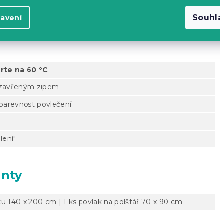
Souhl
tavení
rte na 60 °C
e zavřeným zipem
 barevnost povlečení
lení"
anty
ku 140 x 200 cm | 1 ks povlak na polštář 70 x 90 cm