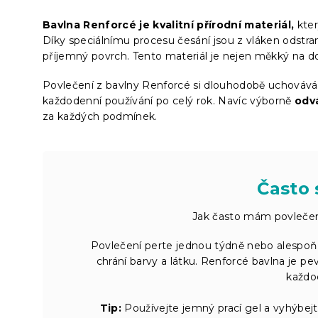
Bavlna Renforcé je kvalitní přírodní materiál,
kter
Díky speciálnímu procesu česání jsou z vláken odstran
příjemný povrch. Tento materiál je nejen měkký na 
Povlečení z bavlny Renforcé si dlouhodobě uchováv
každodenní používání po celý rok. Navíc výborně
odvá
za každých podmínek.
Často 
Jak často mám povlečení
Povlečení perte jednou týdně nebo alespoň 
chrání barvy a látku. Renforcé bavlna je pev
každod
Tip:
Používejte jemný prací gel a vyhýbej