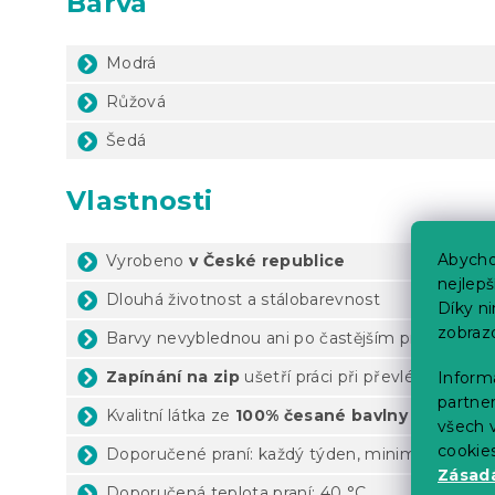
Barva
Modrá
Růžová
Šedá
Vlastnosti
Abycho
Vyrobeno
v České republice
nejlep
Dlouhá životnost a stálobarevnost
Díky n
zobraz
Barvy nevyblednou ani po častějším praní
Zapínání na zip
ušetří práci při převlékání
Informa
partner
Kvalitní látka ze
100% česané bavlny Renforcé
všech v
cookie
Doporučené praní: každý týden, minimálně 1x za 
Zásadá
Doporučená teplota praní: 40 °C