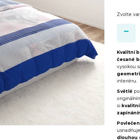
Zvolte var
Kvalitní 
česané b
vysokou s
geometr
interiéru.
Světlé
po
originální
si
kvalitn
zapínáním
Povlečen
usnadňuje 
dlouhou 