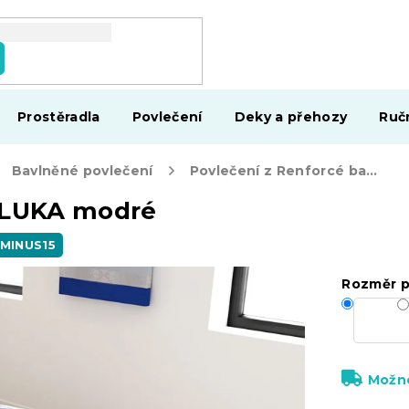
Prostěradla
Povlečení
Deky a přehozy
Ruč
Bavlněné povlečení
Povlečení z Renforcé bavlny LUKA modré
y LUKA modré
 MINUS15
Rozměr p
Možno