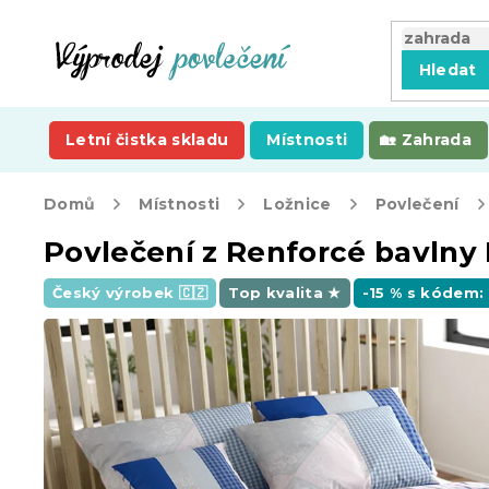
Přejít
na
obsah
Hledat
Letní čistka skladu
Místnosti
Zahrada
Domů
Místnosti
Ložnice
Povlečení
Povlečení z Renforcé bavln
Český výrobek 🇨🇿
Top kvalita ★
-15 % s kódem: