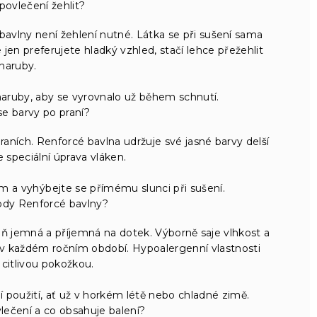
povlečení žehlit?
vlny není žehlení nutné. Látka se při sušení sama
en preferujete hladký vzhled, stačí lehce přežehlit
naruby.
aruby, aby se vyrovnalo už během schnutí.
e barvy po praní?
aních. Renforcé bavlna udržuje své jasné barvy delší
e speciální úprava vláken.
 a vyhýbejte se přímému slunci při sušení.
ody Renforcé bavlny?
eň jemná a příjemná na dotek. Výborně saje vlhkost a
k v každém ročním období. Hypoalergenní vlastnosti
s citlivou pokožkou.
ní použití, ať už v horkém létě nebo chladné zimě.
ečení a co obsahuje balení?