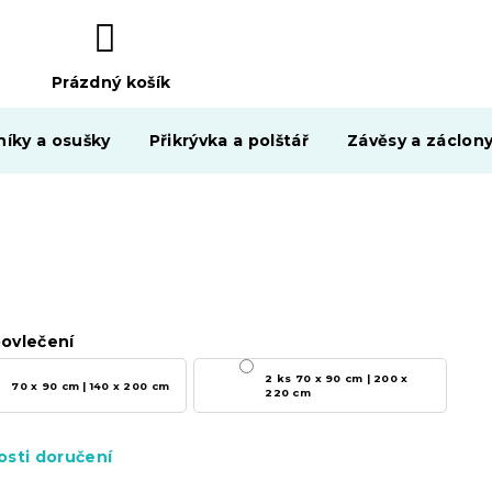
Prázdný košík
NÁKUPNÍ
KOŠÍK
níky a osušky
Přikrývka a polštář
Závěsy a záclon
ovlečení
2 ks 70 x 90 cm | 200 x
70 x 90 cm | 140 x 200 cm
220 cm
sti doručení