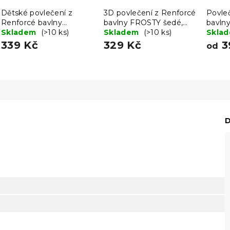
Dětské povlečení z
3D povlečení z Renforcé
Povle
Renforcé bavlny
bavlny FROSTY šedé,
bavln
ALPHORA barevné
Skladem
(>10 ks)
100% bavlna
Skladem
(>10 ks)
Skla
339 Kč
329 Kč
3
od
D