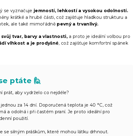
ý se vyznačuje
jemností, lehkostí a vysokou odolností.
ěny krátké a hrubé části, což zajišťuje hladkou strukturu a
dotek, ale také mimořádně
pevný a trvanlivý.
á
svůj tvar, barvy a vlastnosti,
a proto je ideální volbou pro
dí vlhkost a je prodyšné
, což zajišťuje komfortní spánek
se ptáte 🙋
 prát, aby vydrželo co nejdéle?
jednou za 14 dní. Doporučená teplota je 40 °C, což
ná a odolná i při častém praní. Je proto ideální pro
enní použití.
te se silným práškům, které mohou látku drhnout.