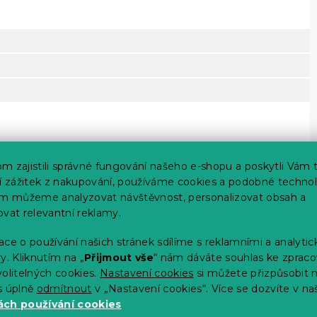
m zajistili správné fungování našeho e-shopu a poskytli Vám 
ší zážitek z nakupování, používáme cookies a podobné technol
im můžeme analyzovat návštěvnost, personalizovat obsah a
ovat relevantní reklamy.
ce o používání našich stránek sdílíme s reklamními a analyti
y. Kliknutím na „
Přijmout vše
“ nám dáváte souhlas ke zpraco
olitelných cookies.
Nastavení cookies
si můžete přizpůsobit 
s úplně
odmítnout
v „Nastavení cookies“. Více se dozvíte v na
14 dní
ch používání cookies