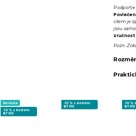
Podpořt
Povlečen
cílem je s
jsou samo
zručnost
Pozn. Zob
Rozměr
Praktic
Novinka
-10 % s kódem:
-10 %
BTS10
BTS10
-10 % s kódem:
BTS10