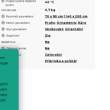
Doporučená teplota
?
40 °C
praní
Hmotnost
0,7 kg
Rozměr povlečení
70 x 90 cm | 140 x 200 cm
?
Motiv povlečení
Pruhy
,
Ornamenty
,
Káro
?
Styl povlečení
Venkovský
,
Orientální
?
Zapínání
Zip
?
Nežehlivé
Ne
Oboustranné
Ne
?
Roční období
Celoroční
ten
Sady
Přikrývka a polštář
ogie.
ckými
vání
nebo
šich