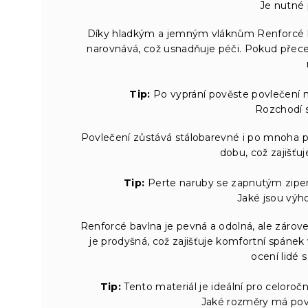
Je nutné 
Díky hladkým a jemným vláknům Renforcé ba
narovnává, což usnadňuje péči. Pokud přece j
Tip:
Po vyprání pověste povlečení n
Rozchodí s
Povlečení zůstává stálobarevné i po mnoha pr
dobu, což zajišťuj
Tip:
Perte naruby se zapnutým zipem
Jaké jsou výh
Renforcé bavlna je pevná a odolná, ale zárov
je prodyšná, což zajišťuje komfortní spáne
ocení lidé 
Tip:
Tento materiál je ideální pro celoroč
Jaké rozměry má povl