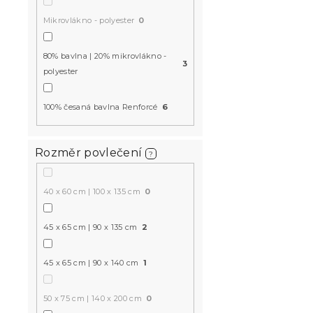
-10 % s kódem:
BTS10
Mikrovlákno - polyester
0
80% bavlna | 20% mikrovlákno -
3
polyester
100% česaná bavlna Renforcé
6
Bavlněné p
Rozměr povlečení
?
fialovo-růž
Skladem
(10 ks
40 x 60 cm | 100 x 135 cm
0
315 Kč
od
45 x 65 cm | 90 x 135 cm
2
45 x 65 cm | 90 x 140 cm
1
50 x 75 cm | 140 x 200 cm
0