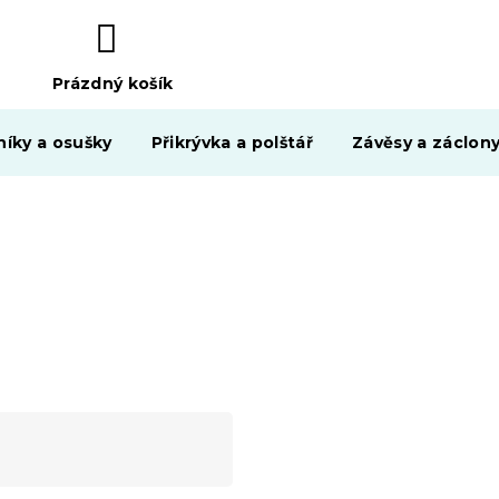
Prázdný košík
NÁKUPNÍ
KOŠÍK
níky a osušky
Přikrývka a polštář
Závěsy a záclon