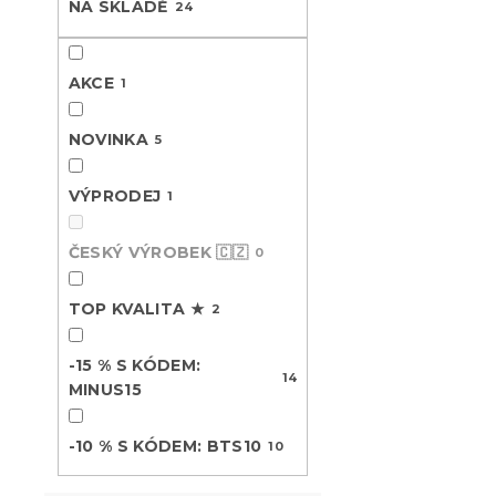
NA SKLADĚ
24
V
n
n
ý
í
e
Novinka
p
p
l
AKCE
1
-15 % s kódem:
i
r
MINUS15
s
o
p
NOVINKA
d
5
r
u
o
k
VÝPRODEJ
1
d
t
u
ů
ČESKÝ VÝROBEK 🇨🇿
0
k
t
Mušelínové 
TOP KVALITA ★
ů
2
MUSSARI st
Skladem
(>10 k
-15 % S KÓDEM:
14
569 Kč
od
MINUS15
-10 % S KÓDEM: BTS10
10
Novinka
-10 % s kódem: