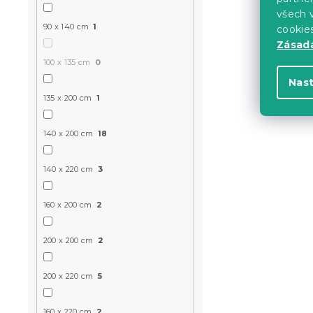
Bavlněné p
všech v
šedé
90 x 140 cm
1
cookie
Skladem
(>10 k
Zásadá
299 Kč
100 x 135 cm
0
Nas
135 x 200 cm
1
-10 % s kódem:
BTS10
140 x 200 cm
18
140 x 220 cm
3
160 x 200 cm
2
200 x 200 cm
2
Svítící bav
200 x 220 cm
5
PEPPA PIG 
Skladem
(>10 k
160 x 220 cm
2