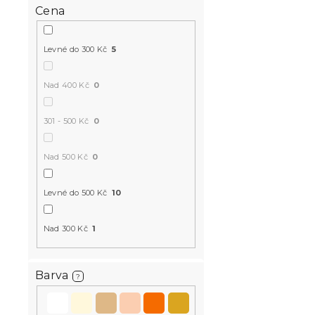
BTS10
Cena
Levné do 300 Kč
5
Nad 400 Kč
0
301 - 500 Kč
0
Bavlněné p
PINK krémo
Nad 500 Kč
0
Skladem
(>10 k
Levné do 500 Kč
10
399 Kč
Nad 300 Kč
1
-15 % s kódem:
MINUS15
Barva
?