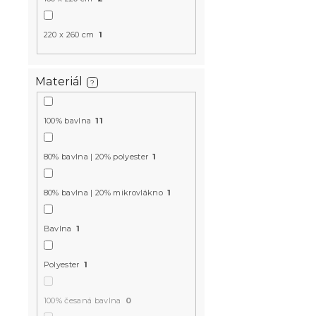
549 Kč
220 x 260 cm
1
-15 % s kódem:
MINUS15
Materiál
?
100% bavlna
11
80% bavlna | 20% polyester
1
80% bavlna | 20% mikrovlákno
1
Bavlněné p
šedé
Bavlna
1
Skladem
(10 ks
349 Kč
Polyester
1
100% česaná bavlna
0