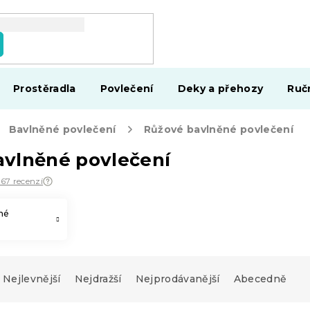
Prostěradla
Povlečení
Deky a přehozy
Ruč
Bavlněné povlečení
Růžové bavlněné povlečení
avlněné povlečení
567 recenzí
né
Nejlevnější
Nejdražší
Nejprodávanější
Abecedně