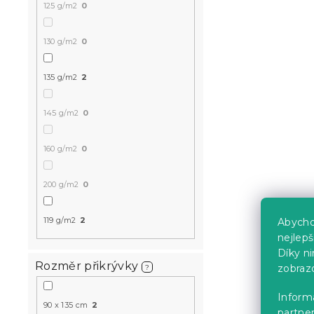
125 g/m2
0
130 g/m2
0
Bavlněné po
FLORISIMO 
135 g/m2
2
Skladem
(>10 k
349 Kč
145 g/m2
0
160 g/m2
0
-10 % s kódem:
BTS10
200 g/m2
0
119 g/m2
2
Abycho
nejlep
Díky n
Rozměr přikrývky
zobraz
?
Informa
90 x 135 cm
2
partner