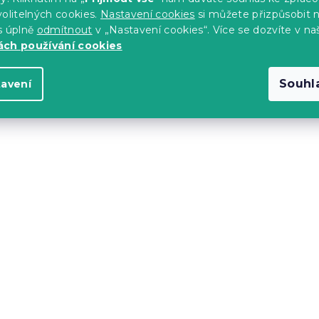
ovlečení NABON
Dětské povlečení z Ren
olitelných cookies.
Nastavení cookies
si můžete přizpůsobit 
bavlny BALUNEA bílé
s úplně
odmítnout
v „Nastavení cookies“. Více se dozvíte v na
s)
Skladem
(>10 ks)
ch používání cookies
276 Kč
Souhl
tavení
-15 % s kódem:
MINUS15
lněné povlečení
Bavlněné povlečení
barevné
CALMORA pudrově růž
s)
Skladem
(1 ks)