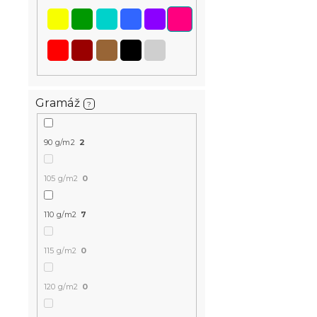
Bavlněné po
Gramáž
?
HEART CHAR
bavlna
90 g/m2
2
Skladem
(>10 k
399 Kč
105 g/m2
0
110 g/m2
7
-15 % s kódem:
MINUS15
115 g/m2
0
120 g/m2
0