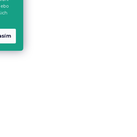
forcé
Povlečení z Renforcé bavlny
nebo
LUNETTA růžové
šich
Skladem
(>10 ks)
399 Kč
asím
-15 % s kódem:
MINUS15
Bavlněné povlečení
ové
CALMORA růžové
Skladem
(>10 ks)