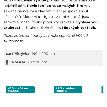
Podpořte
české výrobky,
které jsou ušité s láskou a
největší péčí.
Povlečení od tuzemských firem
si
zakládá na kvalitě a hlavním cílem je spokojenost
zákazníků. Moderní design a kvalitní materiál jsou
samozřejmostí. České produkty prokazují
vyhlášenou
zručnost
a dlouholeté zkušenosti
českých textilek.
Pozn. Zobrazení barvy se může nepatrně lišit od
skutečnosti.
Přikrývka:
140 x 200 cm
Polštář:
70 x 90 cm
-15 % s kódem:
-15 % s kódem:
-1
MINUS15
MINUS15
BT