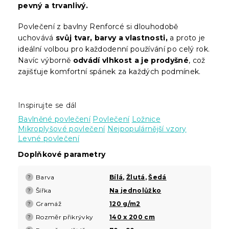
pevný a trvanlivý.
Povlečení z bavlny Renforcé si dlouhodobě
uchovává
svůj tvar, barvy a vlastnosti,
a proto je
ideální volbou pro každodenní používání po celý rok.
Navíc výborně
odvádí vlhkost a je prodyšné
, což
zajišťuje komfortní spánek za každých podmínek.
Inspirujte se dál
Bavlněné povlečení
Povlečení
Ložnice
Mikroplyšové povlečení
Nejpopulárnější vzory
Levné povlečení
Doplňkové parametry
Barva
Bílá
,
Žlutá
,
Šedá
?
Šířka
Na jednolůžko
?
Gramáž
120 g/m2
?
Rozměr přikrývky
140 x 200 cm
?