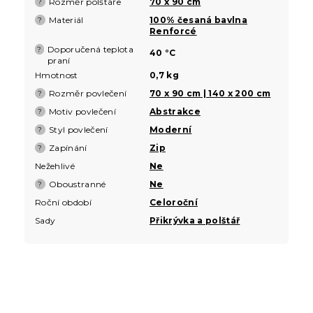
Rozměr polštáře
70 x 90 cm
?
Materiál
100% česaná bavlna
?
Renforcé
Doporučená teplota
?
40 °C
praní
Hmotnost
0,7 kg
Rozměr povlečení
70 x 90 cm | 140 x 200 cm
?
Motiv povlečení
Abstrakce
?
Styl povlečení
Moderní
?
Zapínání
Zip
?
Nežehlivé
Ne
Oboustranné
Ne
?
Roční období
Celoroční
Sady
Přikrývka a polštář
Z