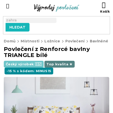
Přejít
NÁ
na
KO
obsah
HLEDAT
Domů
Místnosti
Ložnice
Povlečení
Bavlněné p
Povlečení z Renforcé bavlny
TRIANGLE bílé
Český výrobek 🇨🇿
Top kvalita ★
-15 % s kódem: MINUS15