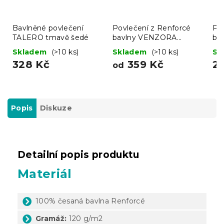
Bavlněné povlečení
Povlečení z Renforcé
Po
TALERO tmavě šedé
bavlny VENZORA
ba
hořčicové
Skladem
(>10 ks)
Skladem
(>10 ks)
Sk
328 Kč
359 Kč
2
od
Popis
Diskuze
Detailní popis produktu
Materiál
100% česaná bavlna Renforcé
Gramáž:
120 g/m2