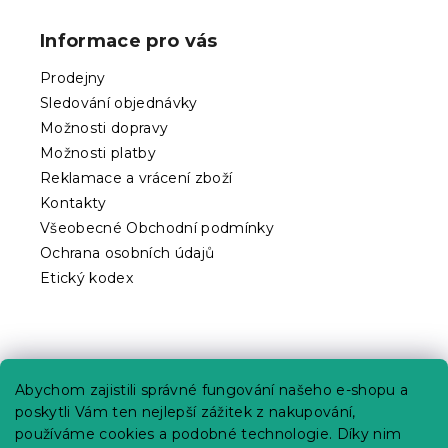
á
p
Informace pro vás
a
t
Prodejny
í
Sledování objednávky
Možnosti dopravy
Možnosti platby
Reklamace a vrácení zboží
Kontakty
Všeobecné Obchodní podmínky
Ochrana osobních údajů
Etický kodex
Praktické informace
Abychom zajistili správné fungování našeho e-shopu a
Kariéra
poskytli Vám ten nejlepší zážitek z nakupování,
používáme cookies a podobné technologie. Díky nim
Poptávky a B2B spolupráce