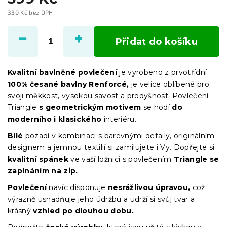
330 Kč bez DPH
Měrná
cena:
Přidat do košíku
Kvalitní bavlněné povlečení
je vyrobeno z prvotřídní
100% česané bavlny Renforcé,
je velice oblíbené pro
svoji měkkost, vysokou savost a prodyšnost. Povlečení
Triangle
s geometrickým motivem
se hodí
do
moderního i klasického
interiéru.
Bílé
pozadí v kombinaci s barevnými detaily, originálním
designem a jemnou textilií si zamilujete i Vy. Dopřejte si
kvalitní spánek
ve
vaší ložnici s povlečením
Triangle se
zapínáním na zip.
Povlečení
navíc disponuje
nesrážlivou úpravou,
což
výrazně usnadňuje jeho údržbu a udrží si svůj tvar a
krásný
vzhled po dlouhou dobu.