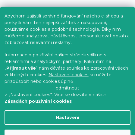
Praktické informace
Abychom zajistili správné fungování našeho e-shopu a
Kariéra
poskytli Vám ten nejlepší zážitek z nakupování,
používáme cookies a podobné technologie. Díky nim
Poptávky a B2B spolupráce
můžeme analyzovat návštěvnost, personalizovat obsah a
Proč se u nás registrovat?
zobrazovat relevantní reklamy.
Věrnostní program - Sleva až 10 %
Informace o používání našich stránek sdílíme s
reklamními a analytickými partnery. Kliknutím na
Návody
„
Přijmout vše
“ nám dáváte souhlas ke zpracování všech
Tabulky velikostí
volitelných cookies.
Nastavení cookies
si můžete
přizpůsobit nebo cookies úplně
Blog
odmítnout
v „Nastavení cookies“. Více se dozvíte v našich
Zásadách používání cookies
Vytvořil Shoptet Premium
Nastavení
Copyright 2026
Výprodej povlečení
. Všechna