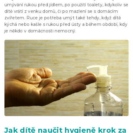
umývání rukou před jídlem, po použití toalety, kdykoliv se
dítě vrátí z venku domů, či po mazlení se s domácím
zvířetem. Ruce je potřeba umýt také tehdy, když dítě
kýchá nebo kašle s rukou před ústy a během období, kdy
je někdo v domácnosti nemocný.
Jak dítě naučit hygieně krok za