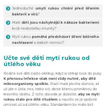
Jednoduché
umytí rukou chrání před šířením
bakterií a virů
?
Malé
děti jsou náchylnější k nákaze bakteriemi
kvůli nedostatku imunity?
Mytí rukou
pomáhá předcházet šíření běžného
nachlazení
a dalších nemocí?
Učte své děti mytí rukou od
útlého věku
Rodiče své děti často okřikuji, když si strkají ruce do pusy.
K přenosu infekce však není vždy nutné, aby dítě
mikroorganismy spolklo.
Stačí malá plocha sliznice, ať
už jde o ústa, nos, nebo oči, skrze kterou proniknou do
krevního oběhu. Z toho důvode je důležité,
aby se mytí
rukou stalo pro dítě rituálem
a naučilo se je správně
umývat už od útlého věku. Standardem by mělo být