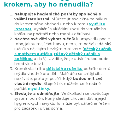
krokem, aby ho nenudila?
Nakupujte hygienické potřeby společně s
vašimi ratolestmi.
Můžete jít společně na nákup
do kamenného obchodu, nebo k tomu
využijte
internet
. Vybírání a vkládání zboží do virtuálního
košíku na počítači nebo mobilu dětí baví.
Nechte své děti vybrat ručník
k umyvadlu podle
toho, jakou mají rádi barvu, nebo jim pořiďte dětský
ručník s nějakým hezkým motivem (
dětský ručník
s motivem autíčka
,
růžový dětský ručník s
kočičkou
a další). Uvidíte, že je utírání rukou bude
hned více bavit.
Kromě vlastního
dětského ručníku
pořiďte domů
mýdlo vhodné pro děti. Malé děti se chtějí cítit
nezávisle, proto je potěší, když
budou mít své
vlastní mýdlo
. Stejně tak můžete celé rodině
pořídit
mycí žínky
.
Sledujte a odměňujte
. Ve školkách se osvědčuje
systém odměn, který sleduje chování dětí a jejich
hygienických
návyků. To může být užitečné řešení
pro začátek i u vás doma.