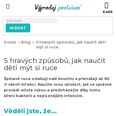
Přejít
NÁ
na
KO
obsah
HLEDAT
Domů
Blog
5 hravých způsobů, jak naučit děti
mýt si ruce
5 hravých způsobů, jak naučit
děti mýt si ruce
Špinavé ruce oslabují naši imunitu a přenášejí až 80
% všech infekcí. Naučte svou ratolest, jak se správně
provádí očista rukou a předcházejte díky tomu
šíření bakterií a nejrůznějším infekcím.
Věděli jste, že...