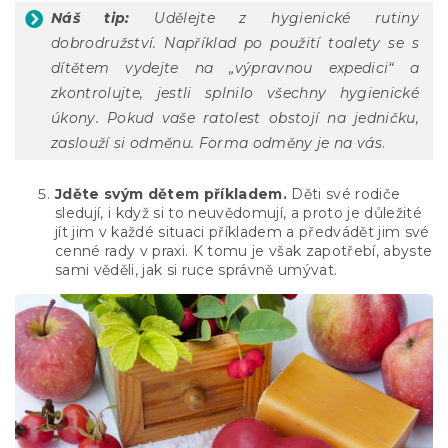
Náš tip:
Udělejte z hygienické rutiny
dobrodružství. Například po použití toalety se s
dítětem vydejte na „výpravnou expedici“ a
zkontrolujte, jestli splnilo všechny hygienické
úkony. Pokud vaše ratolest obstojí na jedničku,
zaslouží si odměnu. Forma odměny je na vás
.
Jděte svým dětem příkladem.
Děti své rodiče
sledují, i když si to neuvědomují, a proto je důležité
jít jim v každé situaci příkladem a předvádět jim své
cenné rady v praxi. K tomu je však zapotřebí, abyste
sami věděli, jak si ruce správně umývat.