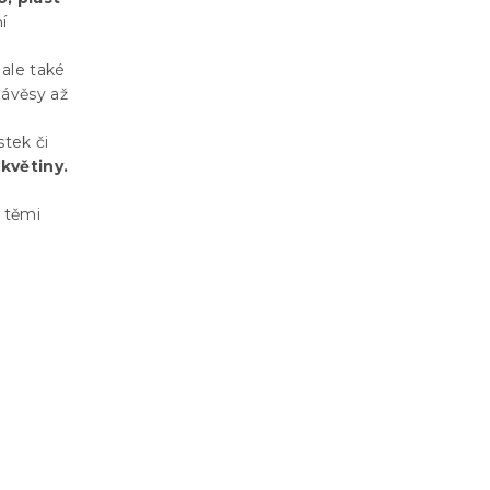
í
 ale také
ávěsy až
tek či
květiny.
 těmi