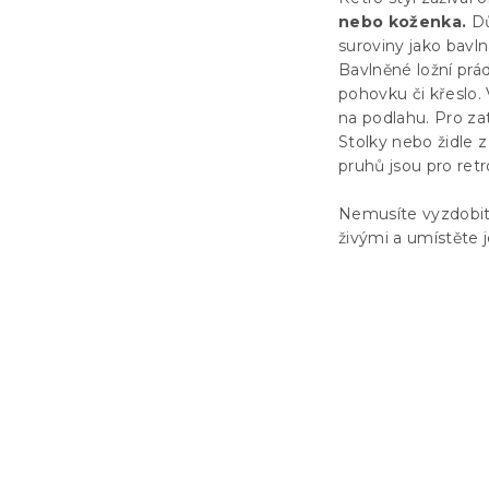
nebo koženka.
Dů
suroviny jako bavl
Bavlněné ložní prá
pohovku či křeslo.
na podlahu. Pro zat
Stolky nebo židle
pruhů jsou pro retr
Nemusíte vyzdobit 
živými a umístěte j