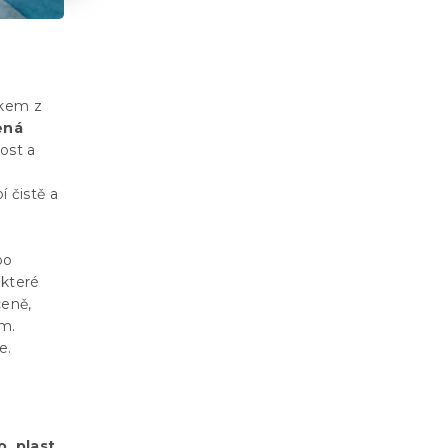
tkem z
ená
ost a
í čistě a
bo
 které
ceně,
ím.
e.
, plast