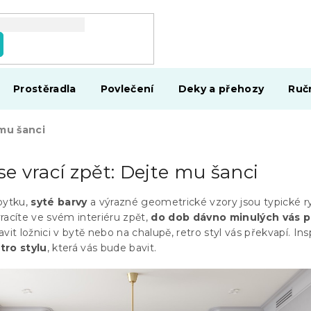
Prostěradla
Povlečení
Deky a přehozy
Ruč
 mu šanci
 se vrací zpět: Dejte mu šanci
bytku,
syté barvy
a výrazné geometrické vzory jsou typické ry
 vracíte ve svém interiéru zpět,
do dob dávno minulých vás po
vit ložnici v bytě nebo na chalupě, retro styl vás překvapí. Ins
etro stylu
, která vás bude bavit.