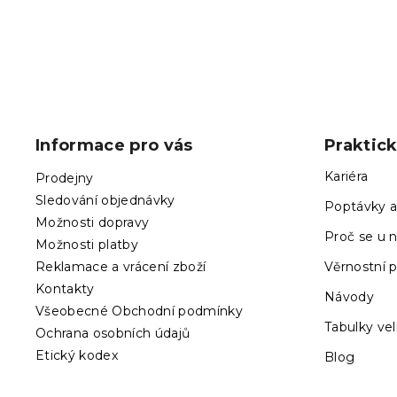
Z
á
p
Informace pro vás
Praktic
a
t
Kariéra
Prodejny
í
Sledování objednávky
Poptávky a
Možnosti dopravy
Proč se u n
Možnosti platby
Reklamace a vrácení zboží
Věrnostní 
Kontakty
Návody
Všeobecné Obchodní podmínky
Tabulky vel
Ochrana osobních údajů
Etický kodex
Blog