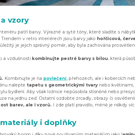
a vzory
teriéru patří barvy. Výrazné a syté tóny, které sladíte s náby
 Trendem v retro interiérech jsou barvy jako
hořčicová, červ
ležitý je jejich správný poměr, aby byla zachována prosvětlen
ti a vzdušnosti
kombinujte pestré barvy s bílou
, která působ
ů.
Kombinujte je na
povlečení
, přehozech, ale i kobercích ne
těnu nalepte
tapetu s geometrickými tvary
nebo květinami,
stylu bydlení. Aby však ložnice nepůsobila stísněně nebo přesy
uze na jednu zeď. Ostatní ozdobte zrcadly, obrazy či osvětlen
ost barev, ale i vzorů.
I zde platí pravidlo, méně je někdy víc
materiály i doplňky
 obrovský boom i díky nově používaným materiálům jako l
amino