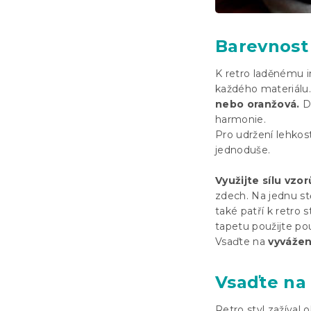
Barevnost 
K retro laděnému in
každého materiálu.
nebo oranžová.
Dů
harmonie.
Pro udržení lehkos
jednoduše.
Využijte sílu vzor
zdech. Na jednu s
také patří k retro 
tapetu použijte po
Vsaďte na
vyvážen
Vsaďte na 
Retro styl zažíval