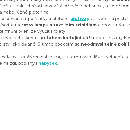
ležitou roli sehrávají kovové či dřevěné dekorace, také přírodn
na nebo různé pletenina.
dlo, dekorační polštářky a pletené
přehozy
vrstvěte na postel,
 Vsaďte na
retro lampu s textilním stínidlem
a mohutnými z
emnění oken lze využít i rolety.
 z ohýbaného kovu s
potahem imitující kůži
nebo se vzory kos
o styl jako dělané. S tímto obdobím se
neodmyslitelně pojí i 
celý byt umělými rostlinami, jak tomu bylo dříve. Nahraďte je
e na zdi, podlahy i
nábytek
.