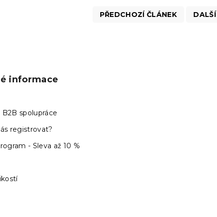
PŘEDCHOZÍ ČLÁNEK
DALŠÍ
ké informace
 B2B spolupráce
ás registrovat?
program - Sleva až 10 %
ikostí