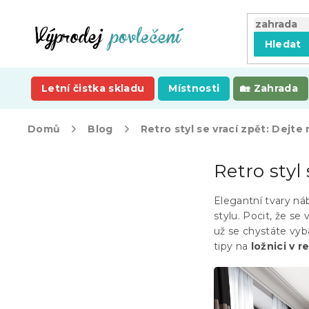
Přejít
na
obsah
Hledat
Letní čistka skladu
Místnosti
Zahrada
Domů
Blog
Retro styl se vrací zpět: Dejte
P
Retro styl
o
s
t
Elegantní tvary ná
r
stylu. Pocit, že se
a
už se chystáte vyba
n
tipy na
ložnici v r
n
í
p
a