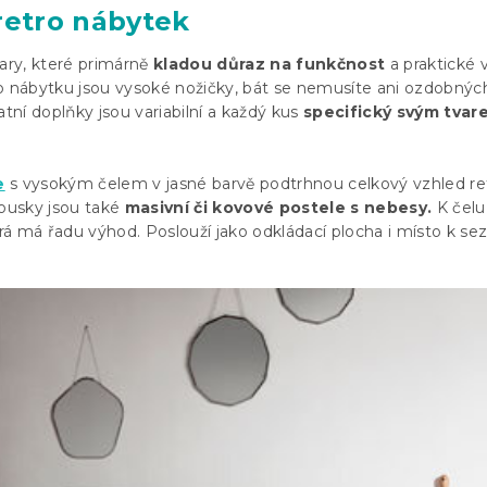
retro nábytek
vary, které primárně
kladou důraz na funkčnost
a praktické v
o nábytku jsou vysoké nožičky, bát se nemusíte ani ozdobnýc
atní doplňky jsou variabilní a každý kus
specifický svým tvar
e
s vysokým čelem v jasné barvě podtrhnou celkový vzhled re
kousky jsou také
masivní či kovové postele s nebesy.
K čelu
erá má řadu výhod. Poslouží jako odkládací plocha i místo k sez