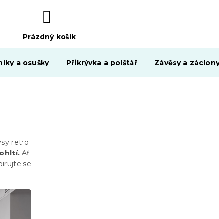
Prázdný košík
NÁKUPNÍ
KOŠÍK
níky a osušky
Přikrývka a polštář
Závěsy a záclon
sy retro
hltí.
Ať
pirujte se