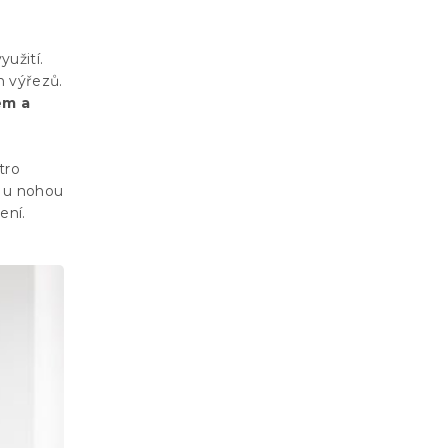
yužití.
h výřezů.
em a
tro
 u nohou
ení.