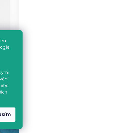
ten
ogie.
ckými
vání
nebo
šich
asím