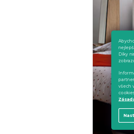
Abycho
nejlep
Díky n
zobraz
Informa
partner
všech v
cookie
Zásadá
Nas