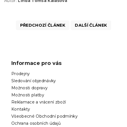
Autor:
Linda Tomsa Kalašová
PŘEDCHOZÍ ČLÁNEK
DALŠÍ ČLÁNEK
Z
á
p
Informace pro vás
a
t
Prodejny
í
Sledování objednávky
Možnosti dopravy
Možnosti platby
Reklamace a vrácení zboží
Kontakty
Všeobecné Obchodní podmínky
Ochrana osobních údajů