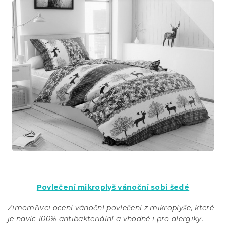
Povlečení mikroplyš vánoční sobi šedé
Zimomřivci ocení vánoční povlečení z mikroplyše, které
je navíc 100% antibakteriální a vhodné i pro alergiky.