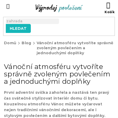
Přejít
NÁ
na
KO
obsah
HLEDAT
Domů
Blog
Vánoční atmosféru vytvoříte správně
zvoleným povlečením a
jednoduchými doplňky
Vánoční atmosféru vytvoříte
správně zvoleným povlečením
a jednoduchými doplňky
První adventní svíčka zahořela a nastává ten pravý
čas svátečně stylizovat interiér domu či bytu.
Kouzelnou atmosféru Vánoc můžete vyčarovat
nejen tradičními vánočními dekoracemi, ale i
stylovým povlečením a dalšími bytovými doplňky.