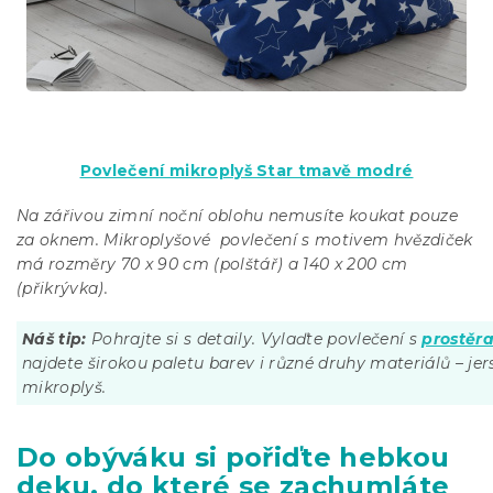
Povlečení mikroplyš Star tmavě modré
Na zářivou zimní noční oblohu nemusíte koukat pouze
za oknem. Mikroplyšové
povlečení s motivem hvězdiček
má rozměry 70 x 90 cm (polštář) a 140 x 200 cm
(přikrývka).
Náš tip:
Pohrajte si s detaily. Vylaďte povlečení s
prostěr
najdete širokou paletu barev i různé druhy materiálů – jers
mikroplyš.
Do obýváku si pořiďte hebkou
deku, do které se zachumláte