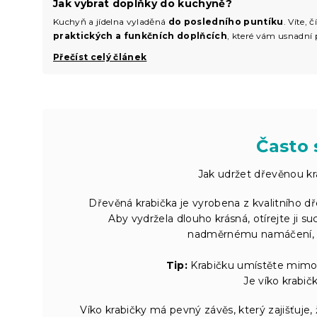
Jak vybrat doplňky do kuchyně?
Kuchyň a jídelna vyladěná
do posledního puntíku
. Víte,
praktických a funkčních doplňcích
, které vám usnadní 
Přečíst celý článek
Často 
Jak udržet dřevěnou kr
Dřevěná krabička je vyrobena z kvalitního dře
Aby vydržela dlouho krásná, otírejte ji
nadměrnému namáčení, 
Tip:
Krabičku umístěte mimo 
Je víko krabi
Víko krabičky má pevný závěs, který zajišťuje,