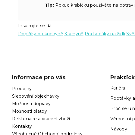
Tip:
Pokud krabičku používáte na potravi
Inspirujte se dál
Doplňky do kuchyně
Kuchyně
Podsedáky na židli
Svě
Z
á
p
Informace pro vás
Praktic
a
t
Kariéra
Prodejny
í
Sledování objednávky
Poptávky a
Možnosti dopravy
Proč se u n
Možnosti platby
Reklamace a vrácení zboží
Věrnostní 
Kontakty
Návody
Všeobecné Obchodní podmínky