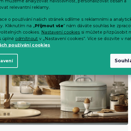
im můžeme analyzovat návštěvnost, personalizovat obsah a
ovat relevantní reklamy.
ce o používání našich stránek sdílíme s reklamními a analyti
y. Kliknutím na „
Přijmout vše
“ nám dáváte souhlas ke zpraco
olitelných cookies.
Nastavení cookies
si můžete přizpůsobit 
s úplně
odmítnout
v „Nastavení cookies“. Více se dozvíte v na
ch používání cookies
Souhl
tavení