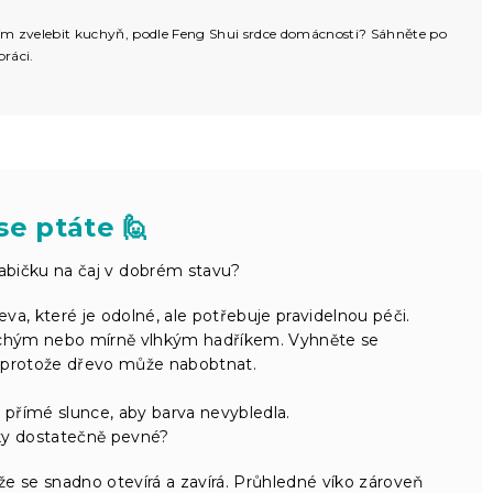
 čím zvelebit kuchyň, podle Feng Shui srdce domácnosti? Sáhněte po
práci.
se ptáte 🙋
abičku na čaj v dobrém stavu?
va, které je odolné, ale potřebuje pravidelnou péči.
 suchým nebo mírně vlhkým hadříkem. Vyhněte se
protože dřevo může nabobtnat.
přímé slunce, aby barva nevybledla.
čky dostatečně pevné?
 že se snadno otevírá a zavírá. Průhledné víko zároveň