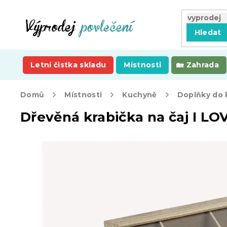
Přejít
na
obsah
Hledat
Letní čistka skladu
Místnosti
Zahrada
Domů
Místnosti
Kuchyně
Doplňky do
Dřevěná krabička na čaj I LO