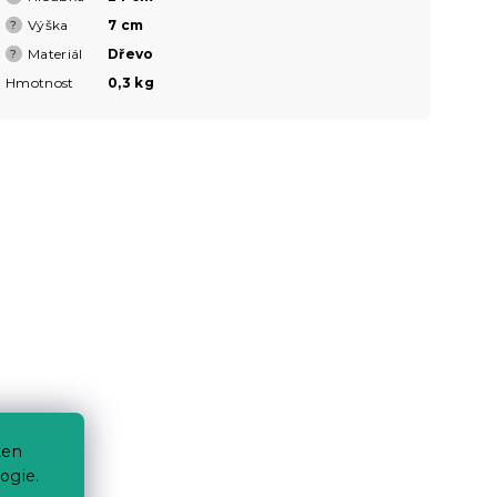
Výška
7 cm
?
Materiál
Dřevo
?
Hmotnost
0,3 kg
ten
ogie.