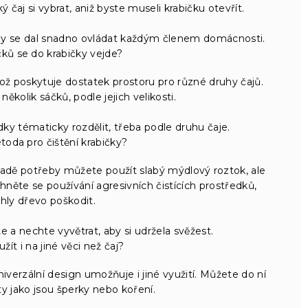
ý čaj si vybrat, aniž byste museli krabičku otevřít.
by se dal snadno ovládat každým členem domácnosti.
čků se do krabičky vejde?
ž poskytuje dostatek prostoru pro různé druhy čajů.
ěkolik sáčků, podle jejich velikosti.
ky tématicky rozdělit, třeba podle druhu čaje.
etoda pro čištění krabičky?
ípadě potřeby můžete použít slabý mýdlový roztok, ale
yhněte se používání agresivních čistících prostředků,
hly dřevo poškodit.
 a nechte vyvětrat, aby si udržela svěžest.
ít i na jiné věci než čaj?
univerzální design umožňuje i jiné využití. Můžete do ní
 jako jsou šperky nebo koření.