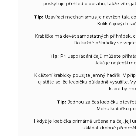
poskytuje přehled o obsahu, takže víte, jak
Tip:
Uzavírací mechanismus je navržen tak, a
Kolik čajových sá
Krabička má devět samostatných přihrádek, co
Do každé přihrádky se vejde n
Tip:
Při uspořádání čajů můžete přihrád
Jaká je nejlepší m
K čištění krabičky použijte jemný hadřík. V př
ujistěte se, že krabičku důkladně vysušíte. V
které by mo
Tip:
Jednou za čas krabičku otevřete
Mohu krabičku použ
I když je krabička primárně určena na čaj, její 
ukládat drobné předměty