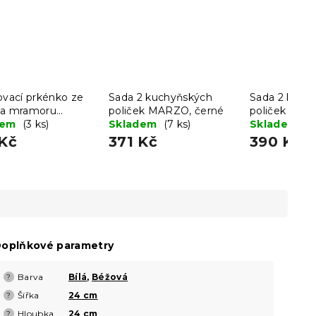
ovací prkénko ze
Sada 2 kuchyňských
Sada 2 kuch
 a mramoru
poliček MARZO, černé
poliček MAR
A 30 cm
dem
(3 ks)
Skladem
(7 ks)
artisan/čern
Skladem
(1
 Kč
371 Kč
390 Kč
oplňkové parametry
Barva
Bílá
,
Béžová
?
Šířka
24 cm
?
Hloubka
24 cm
?