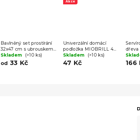
Akce
Bavlněný set prostírání
Univerzální domácí
Servír
32x47 cm s ubrouskem
podložka MIOBRILL 40
dřeva
40x40 cm FOOD
Skladem
(>10 ks)
x 60 cm
Skladem
(>10 ks)
GUST
Skla
33 Kč
47 Kč
166
od
D