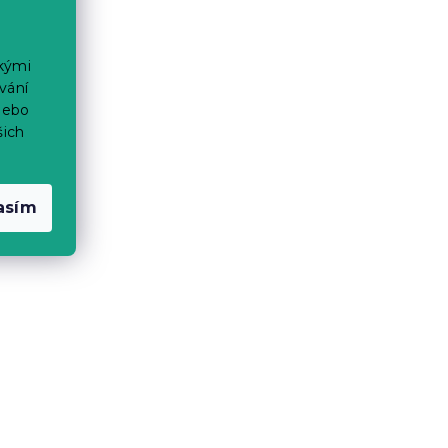
ckými
vání
nebo
šich
asím