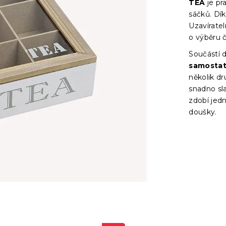
TEA
je pr
sáčků. Dí
Uzavírate
o výběru 
Součástí d
samostat
několik dr
snadno sla
zdobí je
doušky.