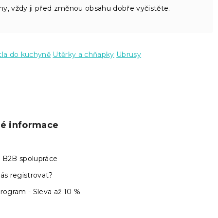
ny, vždy ji před změnou obsahu dobře vyčistěte.
tla do kuchyně
Utěrky a chňapky
Ubrusy
ké informace
 B2B spolupráce
ás registrovat?
program - Sleva až 10 %