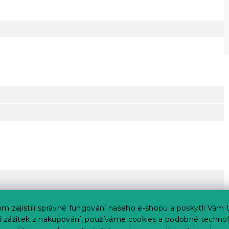
m zajistili správné fungování našeho e-shopu a poskytli Vám 
ší zážitek z nakupování, používáme cookies a podobné technol