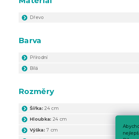
Materiál
Dřevo
Barva
Přírodní
Bílá
Rozměry
Šířka:
24 cm
Hloubka:
24 cm
Abycho
Výška:
7 cm
nejlep