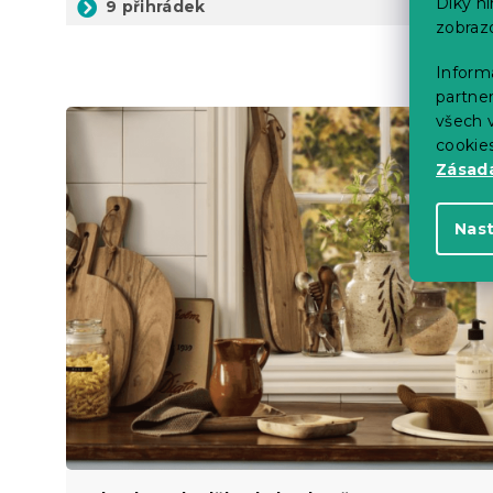
Díky n
9 přihrádek
zobraz
Informa
partner
všech v
cookie
Zásadá
Nas