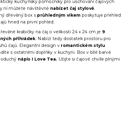
aktický kuchyňský pomocníky pro uschování čajových
ky ní můžete návštěvně
nabízet čaj stylově
.
lný dřevěný box s
průhledným víkem
poskytuje přehled
čajů hned na první pohled.
řevěné krabičky na čaj o velikosti 24 x 24 cm je
9
ných přihrádek
. Nabízí tedy dostatek prostoru pro
uhů čajů. Elegantní design v
romantickém stylu
díte s ostatními doplňky v kuchyni. Box v bílé barvě
dnoduchý
nápis I Love Tea.
Užijte si čajové chvíle plnými