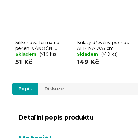
Silikonová forma na
Kulatý dřevěný podnos
pečení VÁNOČNÍ
ALPINA Ø35 cm
STROMKY, červená
Skladem
(>10 ks)
Skladem
(>10 ks)
51 Kč
149 Kč
Popis
Diskuze
Detailní popis produktu