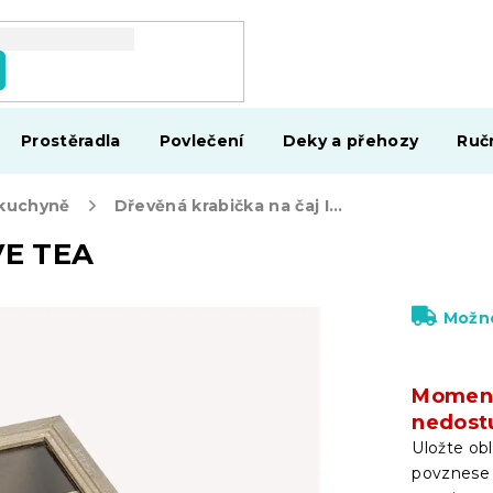
Prostěradla
Povlečení
Deky a přehozy
Ruč
 kuchyně
Dřevěná krabička na čaj I LOVE TEA
VE TEA
Možno
Moment
nedost
Uložte obl
povznese 