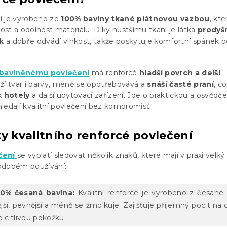
í je vyrobeno ze
100% bavlny tkané plátnovou vazbou
, kte
nost a odolnost materiálu. Díky hustšímu tkaní je látka
prodyš
k
a dobře odvádí vlhkost, takže poskytuje komfortní spánek p
bavlněnému povlečení
má renforcé
hladší povrch a delší
rží tvar i barvy, méně se opotřebovává a
snáší časté praní
, c
ak
hotely
a další ubytovací zařízení. Jde o praktickou a osvědč
 hledají kvalitní povlečení bez kompromisů.
y kvalitního renforcé povlečení
čení
se vyplatí sledovat několik znaků, které mají v praxi velk
odobém používání:
100% česaná bavlna:
Kvalitní renforcé je vyrobeno z česané 
jší, pevnější a méně se žmolkuje. Zajišťuje příjemný pocit na 
o citlivou pokožku.