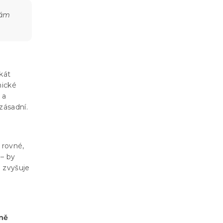
vám
ikát
ické
 a
zásadní.
 rovné,
 – by
é zvyšuje
mně