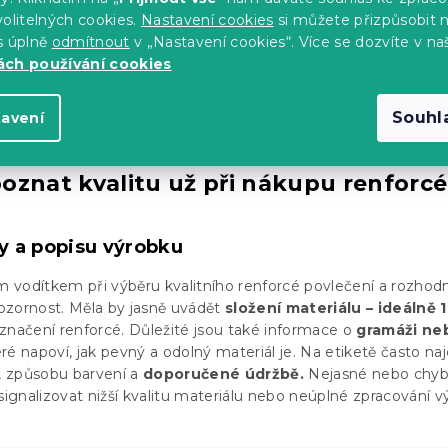
olitelných cookies.
Nastavení cookies
si můžete přizpůsobit 
s úplně
odmítnout
v „Nastavení cookies“. Více se dozvíte v na
ch používání cookies
Souhl
tavení
 poznat kvalitu už při nákupu renforcé
ty a popisu výrobku
ím vodítkem při výběru kvalitního renforcé povlečení a rozhod
pozornost. Měla by jasně uvádět
složení materiálu – ideálně 
označení renforcé. Důležité jsou také informace o
gramáži ne
eré napoví, jak pevný a odolný materiál je. Na etiketě často naj
, způsobu barvení a
doporučené údržbě.
Nejasné nebo chybě
gnalizovat nižší kvalitu materiálu nebo neúplné zpracování v