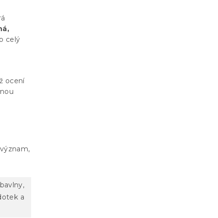
rá
ná,
o celý
ož ocení
enou
ý význam,
bavlny,
dotek a