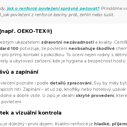
ady,
jak o renforcé povlečení správně pečovat?
Přinášíme 
jak povlečení z renforcé bavlny prát, žehlit nebo sušit.
y (např. OEKO-TEX®)
ůležitým ukazatelem
zdravotní nezávadnosti
a kvality. Certif
dard 100
potvrzuje, že povlečení
neobsahuje škodlivé
chem
é pro přímý kontakt s pokožkou. To ocení nejen rodiny s dětmi
hotely a ubytovací zařízení, kde je hygiena a bezpečnost hostů 
švů a zapínání
povlečení poznáte i podle
detailů zpracování.
Švy by měly být
jících nití. Zapínání – ať už zip, knoflíky nebo hotelový uzávěr
dolné a dobře všité. U zipů je ideální
skryté provedení
, kter
 povlečení.
tek a vizuální kontrola
je důležitý i první dojem. Kvalitní renforcé je
hladké, příje