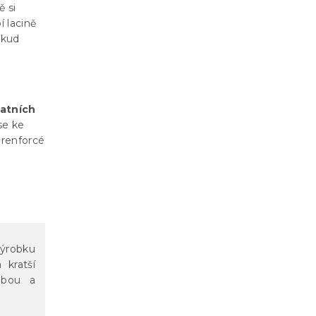
ě si
í lacině
okud
tatních
se ke
 renforcé
ýrobku
 kratší
zbou a