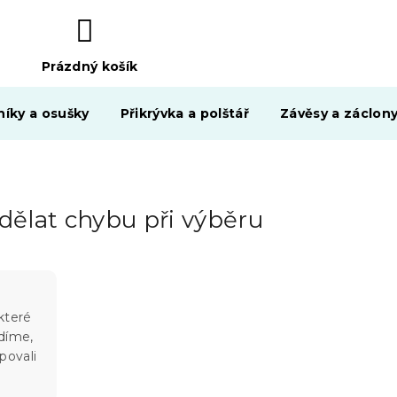
Prázdný košík
NÁKUPNÍ
KOŠÍK
níky a osušky
Přikrývka a polštář
Závěsy a záclon
udělat chybu při výběru
které
díme,
povali