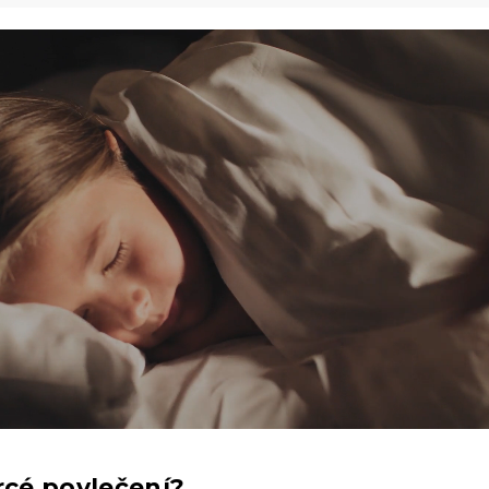
rcé povlečení?