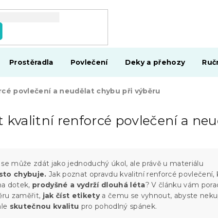
Prostěradla
Povlečení
Deky a přehozy
Ruč
rcé povlečení a neudělat chybu při výběru
 kvalitní renforcé povlečení a ne
 se může zdát jako jednoduchý úkol, ale právě u materiálu
sto chybuje.
Jak poznat opravdu kvalitní renforcé povlečení, 
na dotek,
prodyšné a vydrží dlouhá léta
? V článku vám pora
ěru zaměřit,
jak číst etikety
a čemu se vyhnout, abyste neku
ale
skutečnou kvalitu
pro pohodlný spánek.