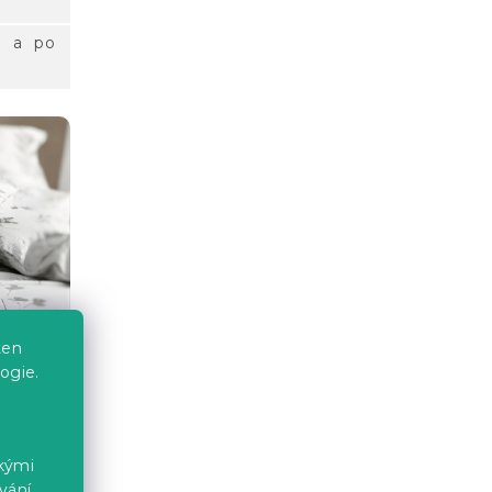
ou a po
ten
ogie.
ckými
vání