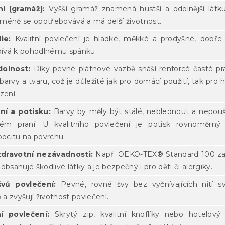
ní (gramáž):
Vyšší gramáž znamená hustší a odolnější látku
r, méně se opotřebovává a má delší životnost.
lie:
Kvalitní povlečení je hladké, měkké a prodyšné, dobře
spívá k pohodlnému spánku.
dolnost:
Díky pevné plátnové vazbě snáší renforcé časté pr
, barvy a tvaru, což je důležité jak pro domácí použití, tak pro 
zení.
ní a potisku:
Barvy by měly být stálé, neblednout a nepouš
ém praní. U kvalitního povlečení je potisk rovnoměrný
ocitu na povrchu.
zdravotní nezávadnosti:
Např. OEKO-TEX® Standard 100 za
obsahuje škodlivé látky a je bezpečný i pro děti či alergiky.
švů povlečení:
Pevné, rovné švy bez vyčnívajících nití s
ě a zvyšují životnost povlečení.
í povlečení:
Skrytý zip, kvalitní knoflíky nebo hotelový