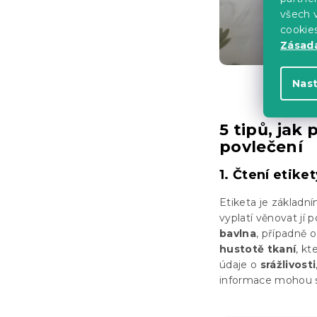
všech v
cookie
Zásadá
Nas
5 tipů, jak
povlečení
1. Čtení etike
Etiketa je základn
vyplatí věnovat jí 
bavlna
, případně 
hustotě tkaní
, kt
údaje o
srážlivosti
informace mohou si