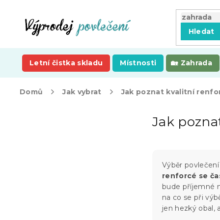
Přejít
na
obsah
Hledat
Letní čistka skladu
Místnosti
Zahrada
Domů
Jak vybrat
Jak poznat kvalitní renfo
P
Jak poznat
o
s
t
r
a
Výběr povlečení
n
renforcé se ča
n
bude příjemné 
í
na co se při výb
p
jen hezký obal, 
a