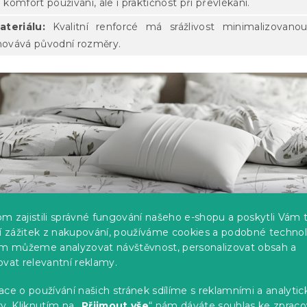
n komfort používání, ale i praktičnost při převlékání.
ateriálu:
Kvalitní renforcé má srážlivost minimalizovan
chovává původní rozměry.
m zajistili správné fungování našeho e-shopu a poskytli Vám 
ší zážitek z nakupování, používáme cookies a podobné technol
im můžeme analyzovat návštěvnost, personalizovat obsah a
ovat relevantní reklamy.
ce o používání našich stránek sdílíme s reklamními a analyti
y. Kliknutím na „
Přijmout vše
“ nám dáváte souhlas ke zpraco