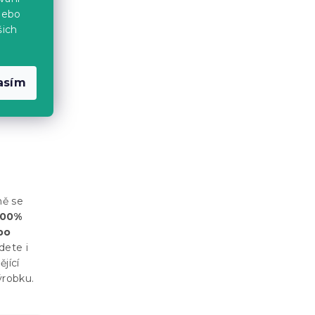
nebo
šich
asím
ně se
100%
bo
dete i
jící
ýrobku.