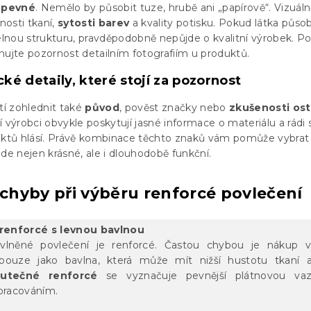
 pevné
. Nemělo by působit tuze, hrubě ani „papírově“. Vizuáln
osti tkaní,
sytosti barev
a kvality potisku. Pokud látka působ
lnou strukturu, pravděpodobně nepůjde o kvalitní výrobek. P
nujte pozornost detailním fotografiím u produktů.
ické detaily, které stojí za pozornost
tí zohlednit také
původ
, pověst značky nebo
zkušenosti os
í výrobci obvykle poskytují jasné informace o materiálu a rádi 
uktů hlásí. Právě kombinace těchto znaků vám pomůže vybrat
de nejen krásné, ale i dlouhodobě funkční.
 chyby při výběru renforcé povlečení
renforcé s levnou bavlnou
lněné povlečení je renforcé. Častou chybou je nákup v
ouze jako bavlna, která může mít nižší hustotu tkaní a
utečné renforcé
se vyznačuje pevnější plátnovou va
zpracováním.