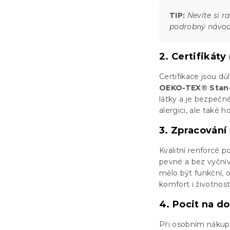
TIP:
Nevíte si r
podrobný návod, 
2. Certifikát
Certifikace jsou d
OEKO-TEX® Stan
látky a je bezpečn
alergici, ale také 
3. Zpracování 
Kvalitní renforcé 
pevné a bez vyčníva
mělo být funkční, o
komfort i životnost
4. Pocit na do
Při osobním nákupu 