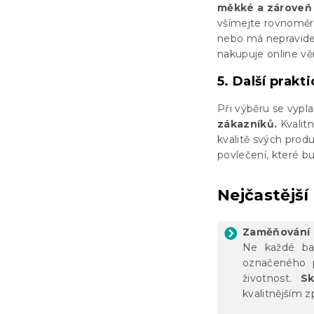
měkké a zároveň
všímejte rovnoměrn
nebo má nepravide
nakupuje online vě
5. Další prakt
Při výběru se vypla
zákazníků.
Kvalitn
kvalitě svých prod
povlečení, které bu
Nejčastější
Zaměňování 
Ne každé bav
označeného p
životnost.
Sk
kvalitnějším 