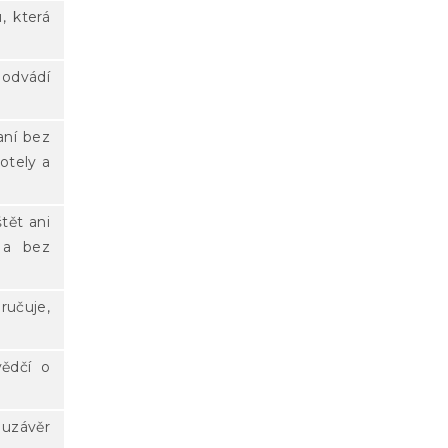
, která
 odvádí
aní bez
hotely a
tět ani
 a bez
ručuje,
vědčí o
 uzávěr