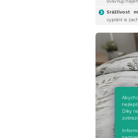
ovlivňují neje
Srážlivost m
vyprání si za
Abycho
nejlep
Díky n
zobraz
Informa
partner