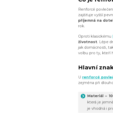
Renforcé povlečen
zajišťuje vyšší pev
příjemná na dote
rok.
Oproti klasickému
životnost
. Lépe d
jak domácnosti, t
volbu pro ty, kteří
Hlavní znak
U
renforcé povle
zejména při dlouh
Materiál – 
která je jemně
je vhodná i pr