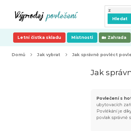
Přejít
na
obsah
Hledat
Letní čistka skladu
Místnosti
Zahrada
Domů
Jak vybrat
Jak správně povléct povl
P
Jak správ
o
s
t
r
a
Povlečení s h
n
ubytovacích zař
n
Povlékání je dí
í
povlak správně 
p
a