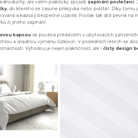
jednoduchý, ale velmi praktický způsob
zapínání povlečení.
J
tky
, do kterého se zasune přikrývka nebo polštář. Díky tomu 
chovaná a kapsa ji bezpečně uzavírá. Povlak tak drží pevně na 
ků či jiného zapínání.
lovou kapsou
se používá především v ubytovacích zařízeních
chlou a snadnou výměnu lůžkovin. V posledních letech se dos
omácností. Výhodou je nejen praktičnost, ale i
čistý design b