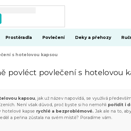
Prostěradla
Povlečení
Deky a přehozy
Ruč
ečení s hotelovou kapsou
ně povléct povlečení s hotelovou 
otelovou kapsou
, jak už název napovídá, se využívá předevší
ízeních. Není však důvod, proč byste si ho nemohli
pořídit i 
ky hotelové kapse
rychlé a bezproblémové.
Jak ale na to, ab
seděl a peřina zůstala na svém místě? Poradíme vám.