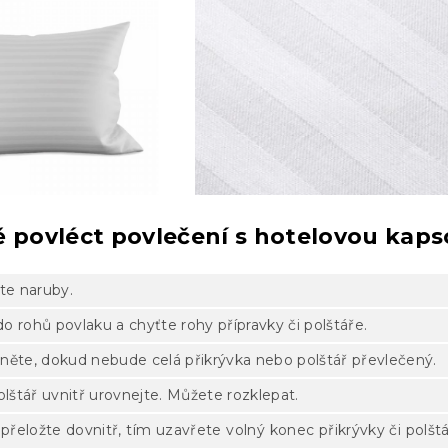
ě povléct povlečení s hotelovou kap
čte naruby.
o rohů povlaku a chyťte rohy přípravky či polštáře.
něte, dokud nebude celá přikrývka nebo polštář převlečený.
olštář uvnitř urovnejte. Můžete rozklepat.
přeložte dovnitř, tím uzavřete volný konec přikrývky či polšt