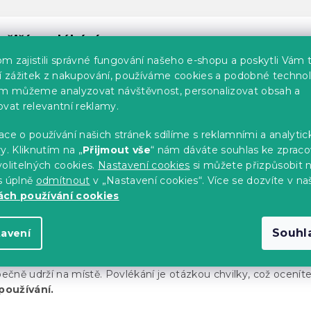
nější povlékání
m zajistili správné fungování našeho e-shopu a poskytli Vám 
ním povlečení
vyžehlete.
Hladký povrch lépe klouže a bude
ší zážitek z nakupování, používáme cookies a podobné technol
im můžeme analyzovat návštěvnost, personalizovat obsah a
ékat.
ovat relevantní reklamy.
ídající velikost
povlečení. Příliš malý nebo naopak velký
ce o používání našich stránek sdílíme s reklamními a analyti
y. Kliknutím na „
Přijmout vše
“ nám dáváte souhlas ke zpraco
vka uvnitř
neposouvala
, důkladně ji urovnejte až do rohů a
olitelných cookies.
Nastavení cookies
si můžete přizpůsobit 
zastrčte dovnitř.
s úplně
odmítnout
v „Nastavení cookies“. Více se dozvíte v na
ch používání cookies
lečení s hotelovou kapsou
Souhl
tavení
í s kapsou vyniká především
rychlostí při převlékání.
Nejso
ani knoflíky. Díky vnitřnímu záhybu stačí peřinu vložit dovnitř
pečně udrží na místě. Povlékání je otázkou chvilky, což ocenít
oužívání.