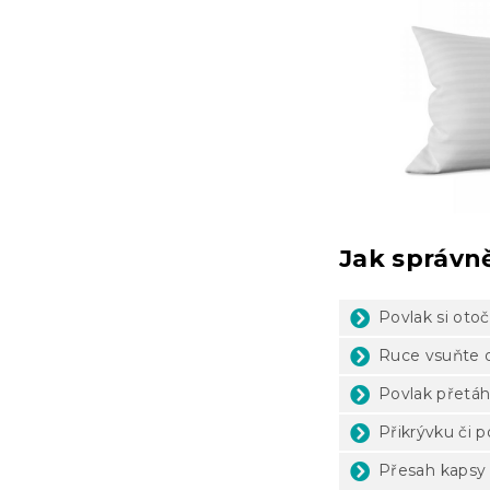
Jak správn
Povlak si oto
Ruce vsuňte d
Povlak přetáh
Přikrývku či p
Přesah kapsy 