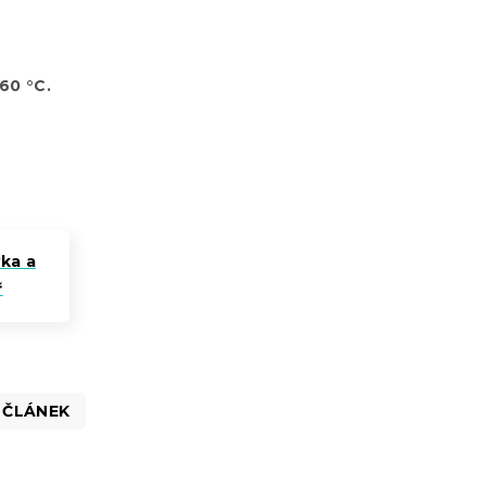
60 °C.
vka a
ř
 ČLÁNEK