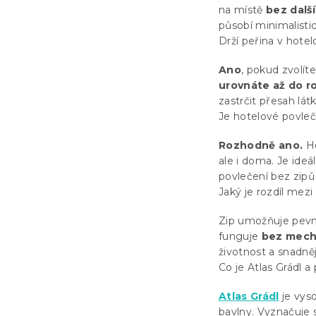
na místě
bez dalš
působí minimalistic
Drží peřina v hote
Ano
, pokud zvolít
urovnáte až do r
zastrčit přesah látk
Je hotelové povle
Rozhodně ano.
Ho
ale i doma. Je ideál
povlečení bez zipů 
Jaký je rozdíl mez
Zip umožňuje pevn
funguje
bez mech
životnost a snadnějš
Co je Atlas Grádl 
Atlas Grádl
je vys
bavlny. Vyznačuje s