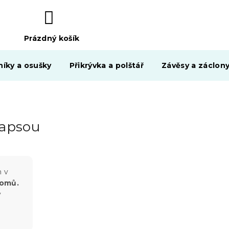
Prázdný košík
NÁKUPNÍ
KOŠÍK
níky a osušky
Přikrývka a polštář
Závěsy a záclon
kapsou
m v
domů.
y