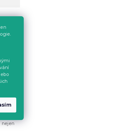
ten
 se vám
ogie.
 povlak
ckými
vání
 přesah
nebo
šich
asím
u
 a
e nejen