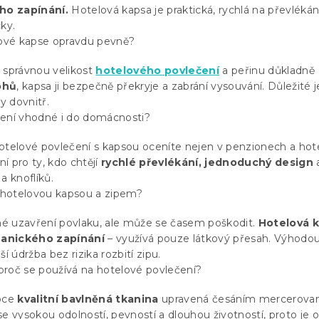
ího zapínání.
Hotelová kapsa je praktická, rychlá na převlékán
ky.
lové kapse opravdu pevně?
e správnou velikost
hotelového povlečení
a peřinu důkladně
ohů
, kapsa ji bezpečně překryje a zabrání vysouvání. Důležité j
y dovnitř.
čení vhodné i do domácnosti?
telové povlečení s kapsou oceníte nejen v penzionech a hot
ní pro ty, kdo chtějí
rychlé převlékání, jednoduchý design
a knoflíků.
i hotelovou kapsou a zipem?
é uzavření povlaku, ale může se časem poškodit.
Hotelová 
anického zapínání
– využívá pouze látkový přesah. Výhodou 
í údržba bez rizika rozbití zipu.
a proč se používá na hotelové povlečení?
oce
kvalitní bavlněná tkanina
upravená česáním mercerova
e vysokou odolností, pevností a dlouhou životností, proto je 