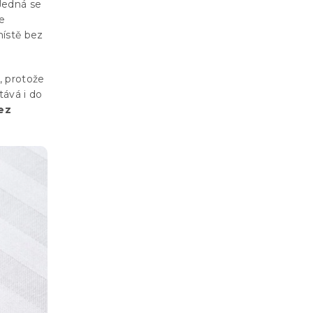
edná se
je
místě bez
, protože
tává i do
ez