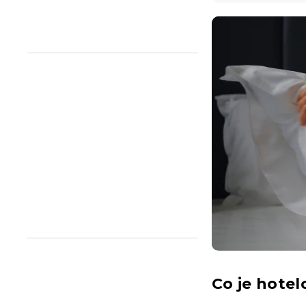
n
e
l
Co je hote