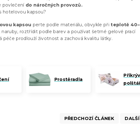
é povlečení
do náročných provozů.
 s hotelovou kapsou?
lovou kapsou
perte podle materiálu, obvykle při
teplotě 40–
naruby, roztřídit podle barev a používat šetrné gelové prací
 péče prodlouží životnost a zachová kvalitu látky.
Přikrý
čení
Prostěradla
polštá
PŘEDCHOZÍ ČLÁNEK
DALŠÍ