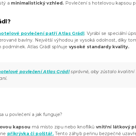
istý a
minimalistický vzhled.
Povlečení s hotelovou kapsou p
ádl?
hotelové povlečení patří Atlas Grádl
. Vyrábí se speciální úp
rované bavlny. Největší výhodou je vysoká odolnost, díky to
h podmínek. Atlas Grádl splňuje
vysoké standardy kvality.
hotelové povlečení Atlas Grádl
správně, aby zůstalo kvalitní 
ní.
sa u povlečení a jak funguje?
lovou kapsou
má místo zipu nebo knoflíků
vnitřní látkový 
une
přikrývka či polštář.
Tento záhyb peřinu bezpečně uzavře a