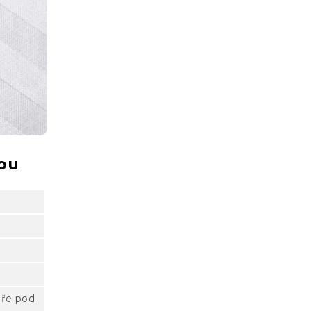
sou
áře pod