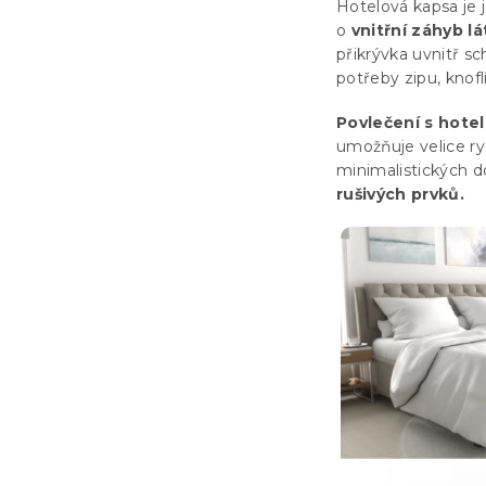
Hotelová kapsa je 
o
vnitřní záhyb lá
přikrývka uvnitř s
potřeby zipu, knoflí
Povlečení s hote
umožňuje velice ry
minimalistických d
rušivých prvků.