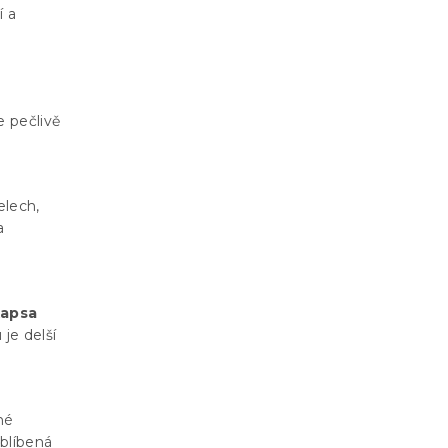
í a
e pečlivě
elech,
a
kapsa
je delší
né
oblíbená