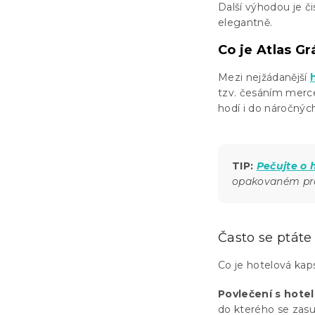
Další výhodou je č
elegantně.
Co je Atlas Gr
Mezi nejžádanější
tzv. česáním merce
hodí i do náročnýc
TIP:
Pečujte o 
opakovaném pra
Často se ptáte
Co je hotelová kap
Povlečení s hote
do kterého se zas