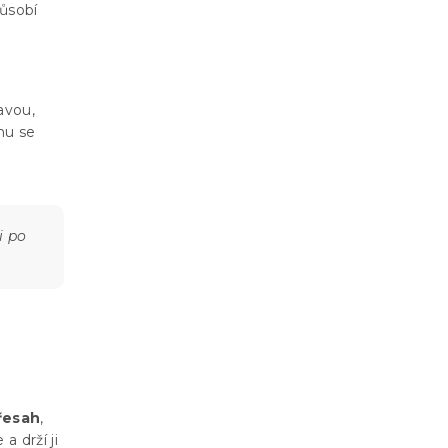
ůsobí
ravou,
mu se
i po
přesah
,
 drží ji