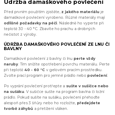
Údržba damaškového povlečení
Před prvním použitím zjistěte,
z jakého materiálu
je
damaškové povlečení vyrobeno. Různé materiály mají
odlišné požadavky na péči
. Následně ho vyperte při
teplotě 30 - 40 °C. Zbavíte ho prachu a drobných
nečistot z výroby.
ÚDRŽBA DAMAŠKOVÉHO POVLEČENÍ ZE LNU ČI
BAVLNY
Damaškové povlečení z bavlny či lnu
perte vždy
naruby
. Tím snížíte opotřebení povrchu materiálu. Perte
při teplotě
40 - 60 °C
v gelovém pracím prostředku.
Zvolte prací program pro jemné prádlo nebo
povlečení
.
Po vyprání povlečení protřepte a
sušte v sušičce nebo
na sušáku
. V sušičce sušte na program bavlna či ložní
prádlo. Pokud sušíte na sušáku, povlečení přehoďte
alespoň přes 3 šňůry nebo ho rozložte,
předejdete
tvorbě záhybů
a přetížení vláken.