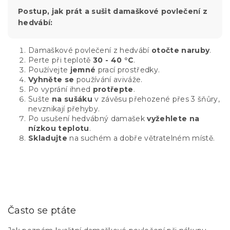
Postup, jak prát a sušit damaškové povlečení z
hedvábí:
Damaškové povlečení z hedvábí
otočte naruby
.
Perte při teplotě
30 - 40 °C
.
Používejte
jemné
prací prostředky.
Vyhněte se
používání aviváže.
Po vyprání ihned
protřepte
.
Sušte
na sušáku
v závěsu přehozené přes 3 šňůry,
nevznikají přehyby.
Po usušení hedvábný damašek
vyžehlete na
nízkou teplotu
.
Skladujte
na suchém a dobře větratelném místě.
Často se ptáte