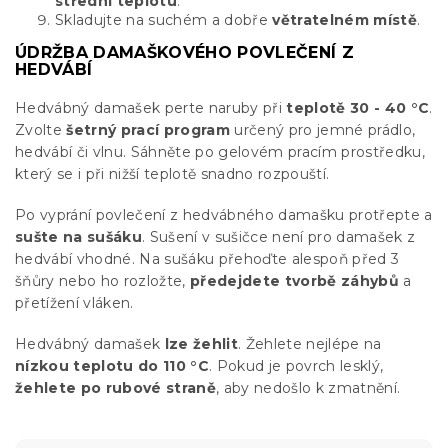
střední teplotu
.
Skladujte na suchém a dobře
větratelném místě
.
ÚDRŽBA DAMAŠKOVÉHO POVLEČENÍ Z
HEDVÁBÍ
Hedvábný damašek perte naruby při
teplotě 30 - 40 °C
.
Zvolte
šetrný prací program
určený pro jemné prádlo,
hedvábí či vlnu. Sáhněte po gelovém pracím prostředku,
který se i při nižší teplotě snadno rozpouští.
Po vyprání povlečení z hedvábného damašku protřepte a
sušte na sušáku
. Sušení v sušičce není pro damašek z
hedvábí vhodné. Na sušáku přehoďte alespoň před 3
šňůry nebo ho rozložte,
předejdete tvorbě záhybů
a
přetížení vláken.
Hedvábný damašek
lze žehlit
. Žehlete nejlépe na
nízkou teplotu do 110 °C
. Pokud je povrch lesklý,
žehlete po rubové straně
, aby nedošlo k zmatnění.