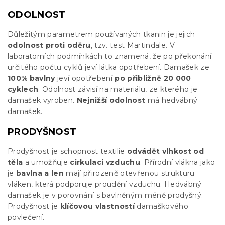
ODOLNOST
Důležitým parametrem používaných tkanin je jejich
odolnost proti oděru
, tzv. test Martindale. V
laboratorních podmínkách to znamená, že po překonání
určitého počtu cyklů jeví látka opotřebení. Damašek ze
100% bavlny
jeví opotřebení
po přibližně 20 000
cyklech
. Odolnost závisí na materiálu, ze kterého je
damašek vyroben.
Nejnižší odolnost
má hedvábný
damašek.
PRODYŠNOST
Prodyšnost je schopnost textilie
odvádět vlhkost od
těla
a umožňuje
cirkulaci vzduchu
. Přírodní vlákna jako
je
bavlna a len
mají přirozeně otevřenou strukturu
vláken, která podporuje proudění vzduchu. Hedvábný
damašek je v porovnání s bavlněným méně prodyšný.
Prodyšnost je
klíčovou vlastností
damaškového
povlečení.