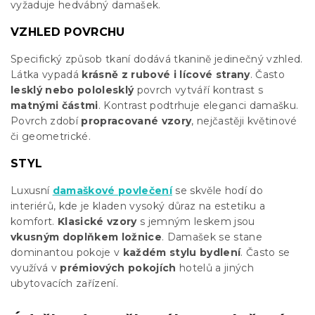
vyžaduje hedvábný damašek.
VZHLED POVRCHU
Specifický způsob tkaní dodává tkanině jedinečný vzhled.
Látka vypadá
krásně z rubové i lícové strany
. Často
lesklý nebo pololesklý
povrch vytváří kontrast s
matnými částmi
. Kontrast podtrhuje eleganci damašku.
Povrch zdobí
propracované vzory
, nejčastěji květinové
či geometrické.
STYL
Luxusní
damaškové povlečení
se skvěle hodí do
interiérů, kde je kladen vysoký důraz na estetiku a
komfort.
Klasické vzory
s jemným leskem jsou
vkusným doplňkem ložnice
. Damašek se stane
dominantou pokoje v
každém stylu bydlení
. Často se
využívá v
prémiových pokojích
hotelů a jiných
ubytovacích zařízení.