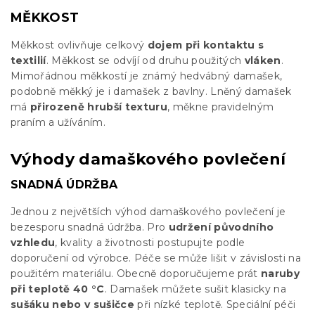
MĚKKOST
Měkkost ovlivňuje celkový
dojem při kontaktu s
textilií
. Měkkost se odvíjí od druhu použitých
vláken
.
Mimořádnou měkkostí je známý hedvábný damašek,
podobně měkký je i damašek z bavlny. Lněný damašek
má
přirozeně hrubší texturu
, měkne pravidelným
praním a užíváním.
Výhody damaškového povlečení
SNADNÁ ÚDRŽBA
Jednou z největších výhod damaškového povlečení je
bezesporu snadná údržba. Pro
udržení původního
vzhledu
, kvality a životnosti postupujte podle
doporučení od výrobce. Péče se může lišit v závislosti na
použitém materiálu. Obecně doporučujeme prát
naruby
při teplotě 40 °C
. Damašek můžete sušit klasicky na
sušáku nebo v sušičce
při nízké teplotě. Speciální péči