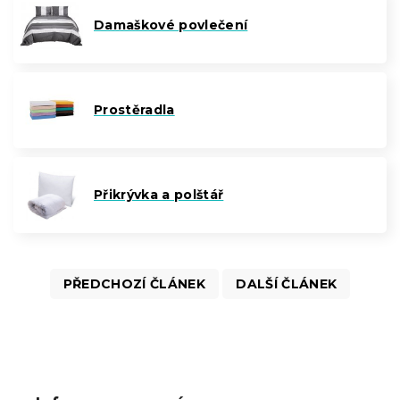
Damaškové povlečení
Prostěradla
Přikrývka a polštář
PŘEDCHOZÍ ČLÁNEK
DALŠÍ ČLÁNEK
Z
á
p