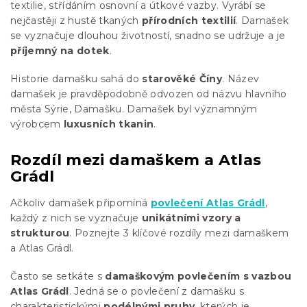
textilie, střídáním osnovní a útkové vazby. Vyrábí se
nejčastěji z hustě tkaných
přírodních textilií
. Damašek
se vyznačuje dlouhou životností, snadno se udržuje a je
příjemný na dotek
.
Historie damašku sahá do
starověké Číny
. Název
damašek je pravděpodobně odvozen od názvu hlavního
města Sýrie, Damašku. Damašek byl významným
výrobcem
luxusních tkanin
.
Rozdíl mezi damaškem a Atlas
Grádl
Ačkoliv damašek připomíná
povlečení Atlas Grádl
,
každý z nich se vyznačuje
unikátními vzory a
strukturou
. Poznejte 3 klíčové rozdíly mezi damaškem
a Atlas Grádl.
Často se setkáte s
damaškovým povlečením s vazbou
Atlas Grádl
. Jedná se o povlečení z damašku s
charakteristickými
podélnými pruhy
, kterých je