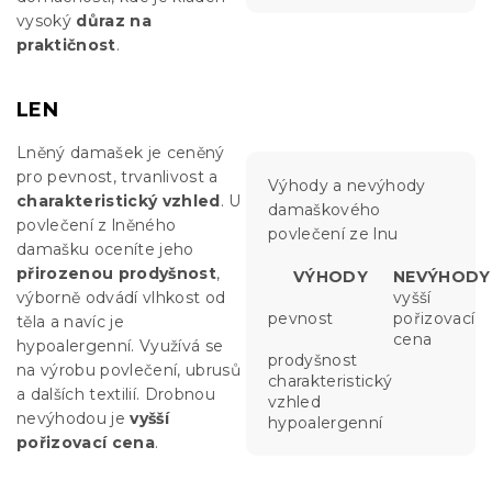
vysoký
důraz na
praktičnost
.
LEN
Lněný damašek je ceněný
pro pevnost, trvanlivost a
Výhody a nevýhody
charakteristický vzhled
. U
damaškového
povlečení z lněného
povlečení ze lnu
damašku oceníte jeho
přirozenou prodyšnost
,
VÝHODY
NEVÝHODY
výborně odvádí vlhkost od
vyšší
pevnost
pořizovací
těla a navíc je
cena
hypoalergenní. Využívá se
prodyšnost
na výrobu povlečení, ubrusů
charakteristický
a dalších textilií. Drobnou
vzhled
nevýhodou je
vyšší
hypoalergenní
pořizovací cena
.