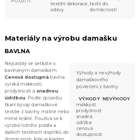
POUŽITÍ
textilní dekorace,
textil do
oděvy
domácnosti
Materiály na výrobu damašku
BAVLNA
Nejčastěji se setkáte s
bavlněným damaškem.
Výhody a nevýhody
Cenově dostupná
bavlna
damaškového
vyniká měkkostí,
povlečení z bavlny
prodyšností a
snadnou
údržbou
. Podle způsobu
VÝHODY
NEVÝHODY
tkaní bývají damaškové
měkkost
prodyšnost
textilie z bavlny matné nebo
snadná
mírně lesklé. Používá se k
údržba
výrobě ložního prádla a
cenová
dalších textilních doplňků do
dostupnost
domácnosti, kde je kladen