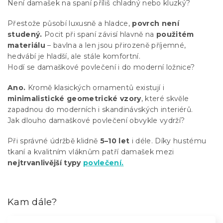
Není damašek na spaní příliš chladný nebo kluzký?
Přestože působí luxusně a hladce,
povrch není
studený.
Pocit při spaní závisí hlavně na
použitém
materiálu
– bavlna a len jsou přirozeně příjemné,
hedvábí je hladší, ale stále komfortní.
Hodí se damaškové povlečení i do moderní ložnice?
Ano.
Kromě klasických ornamentů existují i
minimalistické geometrické vzory
, které skvěle
zapadnou do moderních i skandinávských interiérů.
Jak dlouho damaškové povlečení obvykle vydrží?
Při správné údržbě klidně
5–10 let
i déle. Díky hustému
tkaní a kvalitním vláknům patří damašek mezi
nejtrvanlivější typy
povlečení.
Kam dále?