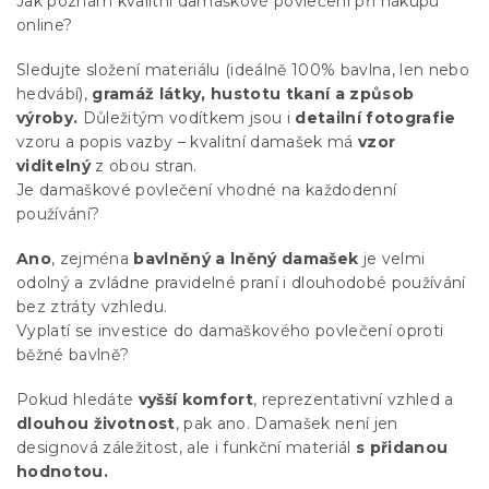
Jak poznám kvalitní damaškové povlečení při nákupu
online?
Sledujte složení materiálu (ideálně 100% bavlna, len nebo
hedvábí),
gramáž látky, hustotu tkaní a způsob
výroby.
Důležitým vodítkem jsou i
detailní fotografie
vzoru a popis vazby – kvalitní damašek má
vzor
viditelný
z obou stran.
Je damaškové povlečení vhodné na každodenní
používání?
Ano
, zejména
bavlněný a lněný damašek
je velmi
odolný a zvládne pravidelné praní i dlouhodobé používání
bez ztráty vzhledu.
Vyplatí se investice do damaškového povlečení oproti
běžné bavlně?
Pokud hledáte
vyšší komfort
, reprezentativní vzhled a
dlouhou životnost
, pak ano. Damašek není jen
designová záležitost, ale i funkční materiál
s přidanou
hodnotou.