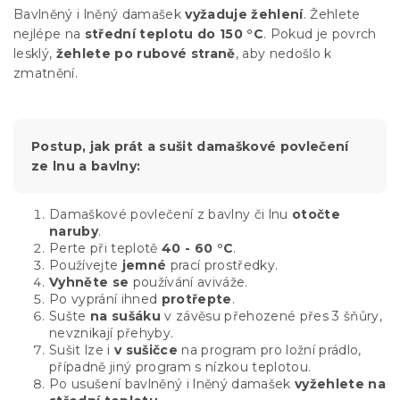
Bavlněný i lněný damašek
vyžaduje žehlení
. Žehlete
nejlépe na
střední teplotu do 150 °C
. Pokud je povrch
lesklý,
žehlete po rubové straně
, aby nedošlo k
zmatnění.
Postup, jak prát a sušit damaškové povlečení
ze lnu a bavlny:
Damaškové povlečení z bavlny či lnu
otočte
naruby
.
Perte při teplotě
40 - 60 °C
.
Používejte
jemné
prací prostředky.
Vyhněte se
používání aviváže.
Po vyprání ihned
protřepte
.
Sušte
na sušáku
v závěsu přehozené přes 3 šňůry,
nevznikají přehyby.
Sušit lze i
v sušičce
na program pro ložní prádlo,
případně jiný program s nízkou teplotou.
Po usušení bavlněný i lněný damašek
vyžehlete na