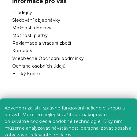
Informace pro vás
a
t
Prodejny
í
Sledování objednávky
Možnosti dopravy
Možnosti platby
Reklamace a vrácení zboží
Kontakty
Všeobecné Obchodní podmínky
Ochrana osobních údajů
Etický kodex
Praktické informace
Abychom zajistili správné fungování našeho e-shopu a
Kariéra
poskytli Vám ten nejlepší zážitek z nakupování,
používáme cookies a podobné technologie. Díky nim
Poptávky a B2B spolupráce
můžeme analyzovat návštěvnost, personalizovat obsah a
zobrazovat relevantní reklamy.
Proč se u nás registrovat?