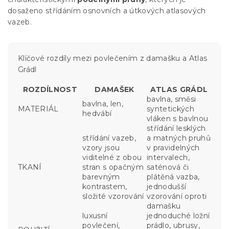
dosaženo střídáním osnovních a útkových atlasových
vazeb.
Klíčové rozdíly mezi povlečením z damašku a Atlas
Grádl
ROZDÍLNOST
DAMAŠEK
ATLAS GRÁDL
bavlna, směsi
bavlna, len,
MATERIÁL
syntetických
hedvábí
vláken s bavlnou
střídání lesklých
střídání vazeb,
a matných pruhů
vzory jsou
v pravidelných
viditelné z obou
intervalech,
TKANÍ
stran s opačným
saténová či
barevným
plátěná vazba,
kontrastem,
jednodušší
složité vzorování
vzorování oproti
damašku
luxusní
jednoduché ložní
povlečení,
prádlo, ubrusy,