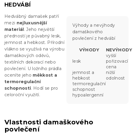
HEDVÁBÍ
Hedvábný damašek patří
mezi
nejluxusnější
Výhody a nevýhody
materiál
. Jeho největší
damaškového
předností je půvabný lesk,
povlečení z hedvábí
jemnost a hebkost. Přírodní
vlákno se využívá na výrobu
VÝHODY
NEVÝHODY
damaškových oděvů,
vyšší
lesk
pořizovací
textilních dekorací nebo
cena
povlečení. U ložního prádla
jemnost a
nižší
oceníte jeho
měkkost a
hebkost
odolnost
termoregulační
termoregulační
schopnosti
. Hodí se pro
schopnost
celoroční využití.
hypoalergenní
Vlastnosti damaškového
povlečení