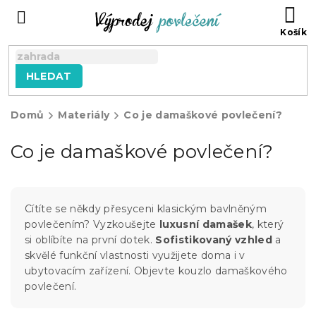
Přejít
NÁ
na
KO
obsah
HLEDAT
Domů
Materiály
Co je damaškové povlečení?
Co je damaškové povlečení?
Cítíte se někdy přesyceni klasickým bavlněným
povlečením? Vyzkoušejte
luxusní damašek
, který
si oblíbíte na první dotek.
Sofistikovaný vzhled
a
skvělé funkční vlastnosti využijete doma i v
ubytovacím zařízení. Objevte kouzlo damaškového
povlečení.