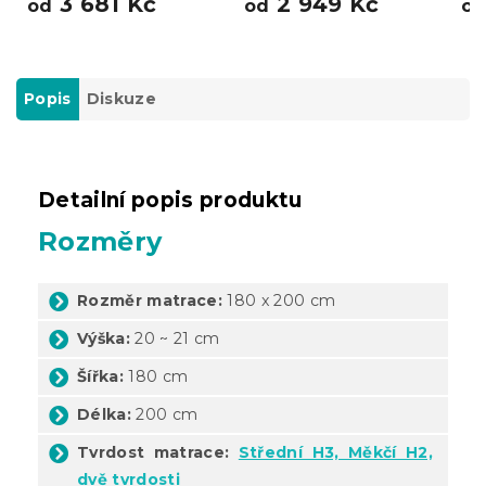
3 681 Kč
2 949 Kč
od
od
o
Popis
Diskuze
Detailní popis produktu
Rozměry
Rozměr matrace:
180 x 200 cm
Výška:
20 ~ 21 cm
Šířka:
180 cm
Délka:
200 cm
Tvrdost matrace:
Střední H3, Měkčí H2,
dvě tvrdosti