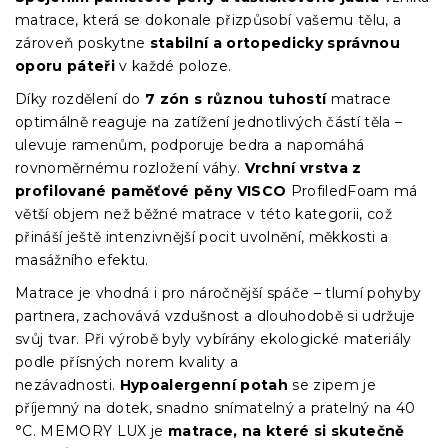
matrace, která se dokonale přizpůsobí vašemu tělu, a
zároveň poskytne
stabilní a ortopedicky správnou
oporu páteři
v každé poloze.
Díky rozdělení do
7 zón s různou tuhostí
matrace
optimálně reaguje na zatížení jednotlivých částí těla –
ulevuje ramenům, podporuje bedra a napomáhá
rovnoměrnému rozložení váhy.
Vrchní vrstva z
profilované paměťové pěny VISCO
ProfiledFoam má
větší objem než běžné matrace v této kategorii, což
přináší ještě intenzivnější pocit uvolnění, měkkosti a
masážního efektu.
Matrace je vhodná i pro náročnější spáče – tlumí pohyby
partnera, zachovává vzdušnost a dlouhodobě si udržuje
svůj tvar. Při výrobě byly vybírány ekologické materiály
podle přísných norem kvality a
nezávadnosti.
Hypoalergenní potah
se zipem je
příjemný na dotek, snadno snímatelný a pratelný na 40
°C. MEMORY LUX je
matrace, na které si skutečně