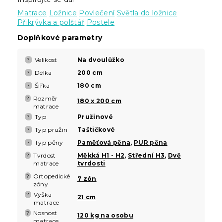
Matrace
Ložnice
Povlečení
Světla do ložnice
Přikrývka a polštář
Postele
Doplňkové parametry
Velikost
Na dvoulůžko
?
Délka
200 cm
?
Šířka
180 cm
?
Rozměr
?
180 x 200 cm
matrace
Typ
Pružinové
?
Typ pružin
Taštičkové
?
Typ pěny
Paměťová pěna
,
PUR pěna
?
Tvrdost
Měkká H1 - H2
,
Střední H3
,
Dvě
?
matrace
tvrdosti
Ortopedické
?
7 zón
zóny
Výška
?
21 cm
matrace
Nosnost
?
120 kg na osobu
matrace