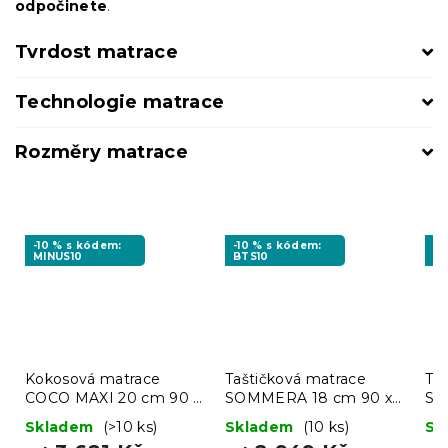
odpočinete
.
Tvrdost matrace
Technologie matrace
Rozměry matrace
-10 % s kódem:
-10 % s kódem:
-1
MINUS10
BTS10
MI
Kokosová matrace
Taštičková matrace
Ta
COCO MAXI 20 cm 90 x
SOMMERA 18 cm 90 x
SO
200 cm
200 cm
20
Skladem
(>10 ks)
Skladem
(10 ks)
Sk