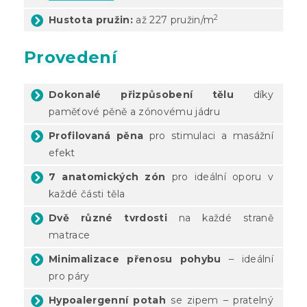
2
Hustota pružin:
až 227 pružin/m
Provedení
Dokonalé přizpůsobení tělu
díky
paměťové pěně a zónovému jádru
Profilovaná pěna
pro stimulaci a masážní
efekt
7 anatomických zón
pro ideální oporu v
každé části těla
Dvě různé tvrdosti
na každé straně
matrace
Minimalizace přenosu pohybu
– ideální
pro páry
Hypoalergenní potah
se zipem – pratelný