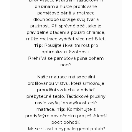
Díky vysoce kvalitním taštičkovým
pružinám a husté profilované
paměťové pěně si matrace
dlouhodobě udržuje svůj tvar a
pružnost. Při správné péči, jako je
pravidelné otáčení a použití chrániče,
může matrace vydržet více než 8 let.
Tip:
Použijte i kvalitní rošt pro
optimalizaci životnosti.
Přehřívá se paměťová pěna během
noci?
Naše matrace má speciální
profilovanou vrstvu, která umožňuje
proudění vzduchu a odvádí
přebytečné teplo. Taštičkové pružiny
navíc zvyšují prodyšnost celé
matrace.
Tip:
Kombinujte s
prodyšným povlečením pro ještě lepší
pocit pohodlí.
Jak se starat o hypoalergenní potah?