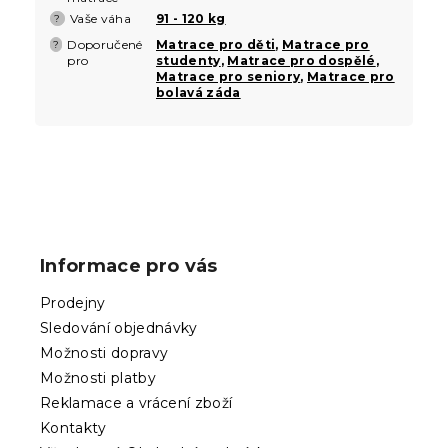
Vaše váha
91 - 120 kg
?
Doporučené
Matrace pro děti
,
Matrace pro
?
pro
studenty
,
Matrace pro dospělé
,
Matrace pro seniory
,
Matrace pro
bolavá záda
Z
á
p
Informace pro vás
a
t
Prodejny
í
Sledování objednávky
Možnosti dopravy
Možnosti platby
Reklamace a vrácení zboží
Kontakty