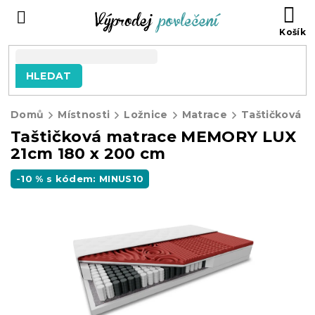
Přejít
NÁ
na
KO
obsah
HLEDAT
Domů
Místnosti
Ložnice
Matrace
Taštičková matrace MEMORY LUX
21cm 180 x 200 cm
-10 % s kódem: MINUS10