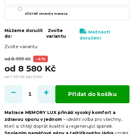
VČETNĚ chrániče matrace
Můžeme doručit
Zvolte
Možnosti
do:
variantu
doručení
Zvolte variantu
od 8 999 Kč
–4 %
od
8 580 Kč
od
7 091 Kč
bez DPH
Měrná
cena:
Přidat do košíku
Matrace MEMORY LUX přináší vysoký komfort a
zdravou oporu v jednom
– ideální volba pro všechny,
kteří si chtějí dopřát kvalitní a regenerující spánek.
Spojením paměťové pěny a taštičkového jádra
vzniká