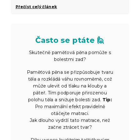
Přečíst celý článek
Často se ptáte 🙋
Skutečně paměťová pěna pomůže s
bolestmi zad?
Paměťová pěna se přizpůsobuje tvaru
těla a rozkládá váhu rovnoměrně, což
může ulevit od tlaku na klouby a
páteř. Tím podporuje přirozenou
polohu těla a snižuje bolesti zad.
Tip:
Pro maximální efekt pravidelně
otáčejte matraci.
Jak dlouho vydrží tato matrace, než
začne ztrácet tvar?