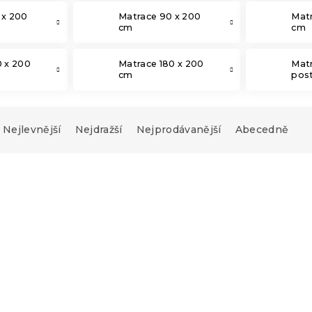
 x 200
Matrace 90 x 200
Matr
cm
cm
0 x 200
Matrace 180 x 200
Mat
cm
post
Nejlevnější
Nejdražší
Nejprodávanější
Abecedně
-10 % s kódem:
MINUS10