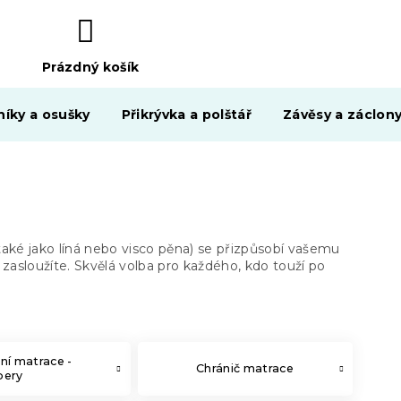
Prázdný košík
NÁKUPNÍ
KOŠÍK
níky a osušky
Přikrývka a polštář
Závěsy a záclon
é jako líná nebo visco pěna) se přizpůsobí vašemu
u zasloužíte. Skvělá volba pro každého, kdo touží po
ní matrace -
Chránič matrace
pery