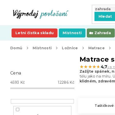
Přejít
na
obsah
Hledat
Letní čistka skladu
Místnosti
Zahrada
Domů
Místnosti
Ložnice
Matrace
P
Matrace 
o
★★★★★
★★★★★
4,7
z 8 1
s
Zažijte spánek, n
Cena
t
tělu jako na míru. 
r
klidném, zdravé
4593
Kč
12286
Kč
a
n
n
í
Taštičkové
p
a