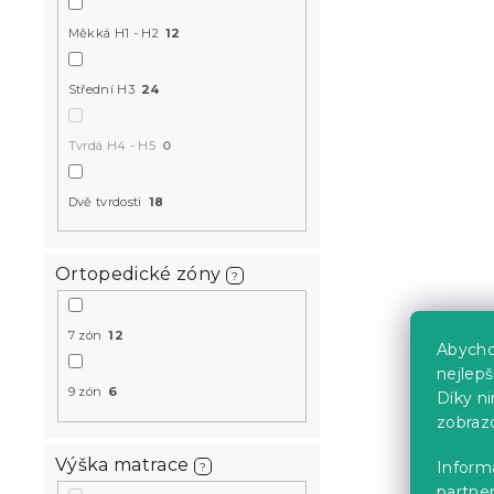
14 dní
Měkká H1 - H2
12
7 378 K
od
Střední H3
24
-10 % s kódem:
Tvrdá H4 - H5
0
MINUS10
Dvě tvrdosti
18
Ortopedické zóny
?
7 zón
12
Abycho
Pěnová mat
nejlep
9 zón
6
Díky n
cm 140 x 2
zobraz
14 dní
10 244 
od
Výška matrace
Informa
?
partner