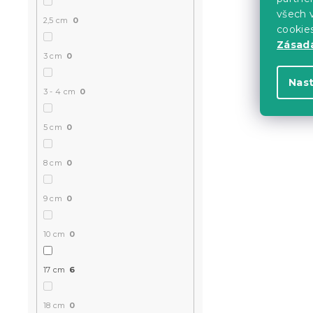
všech v
2,5 cm
0
cookie
-10 % s kódem:
MINUS10
Zásadá
3 cm
0
Nas
3 - 4 cm
0
5 cm
0
8 cm
0
Pěnová mat
cm 80 x 20
9 cm
0
14 dní
10 cm
0
8 150 K
od
17 cm
6
-10 % s kódem:
MINUS10
18 cm
0