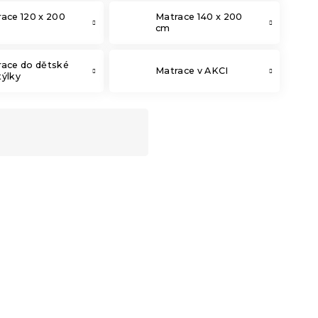
ace 120 x 200
Matrace 140 x 200
cm
race do dětské
Matrace v AKCI
ýlky
-10 % s kódem:
MINUS10