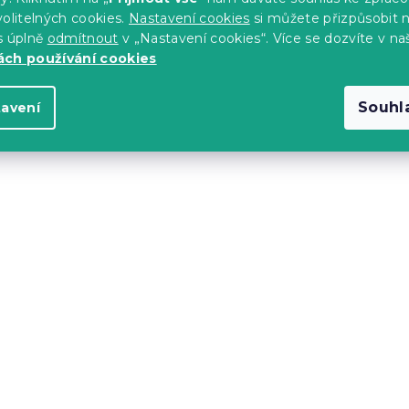
olitelných cookies.
Nastavení cookies
si můžete přizpůsobit 
s úplně
odmítnout
v „Nastavení cookies“. Více se dozvíte v na
-10 % s kódem:
MINUS10
ch používání cookies
Souhl
tavení
race REMIA 20
Sendvičová matrace VI
0 cm
MEMORY 17 cm 140 x 2
14 dní
č
6 788 Kč
od
-10 % s kódem:
MINUS10