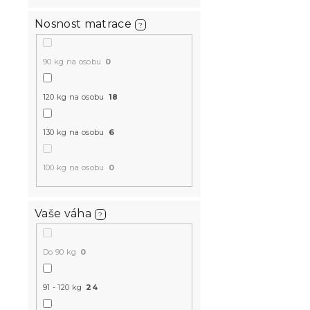
Nosnost matrace
?
90 kg na osobu
0
Taštičková
120 kg na osobu
18
EXTRAFLEX 
cm
130 kg na osobu
6
14 dní
8 238 K
od
100 kg na osobu
0
-10 % s kódem:
Vaše váha
?
MINUS10
Do 90 kg
0
91 - 120 kg
24