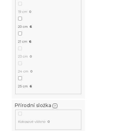
19 cm
0
20 cm
6
21 cm
6
Sendvičová
23 cm
0
MEMORY 17c
24 cm
0
Skladem
(1 ks)
6 342 K
od
25 cm
6
Přírodní složka
-10 % s kódem:
?
MINUS10
Kokosové vlákno
0