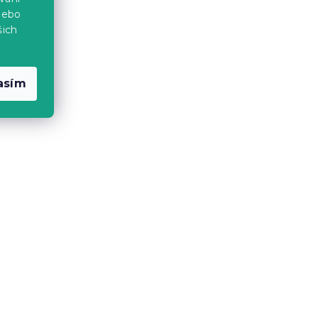
nebo
šich
-10 % s kódem:
MINUS10
asím
SCO
Sendvičová matrace VISCO
00 cm
MEMORY 17 cm 180 x 200 cm
14 dní
8 676 Kč
od
-10 % s kódem:
MINUS10