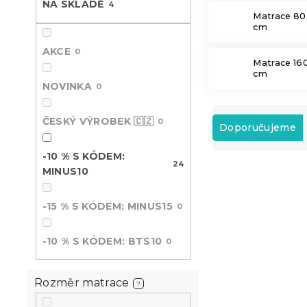
NA SKLADĚ
4
n
Matrace 80
e
cm
l
AKCE
0
Matrace 16
cm
NOVINKA
0
Ř
ČESKÝ VÝROBEK 🇨🇿
0
a
Doporučujeme
z
e
-10 % S KÓDEM:
24
V
n
MINUS10
ý
í
-10 % s kódem:
p
p
MINUS10
-15 % S KÓDEM: MINUS15
0
i
r
s
o
-10 % S KÓDEM: BTS10
0
p
d
r
u
o
k
Rozměr matrace
?
d
t
u