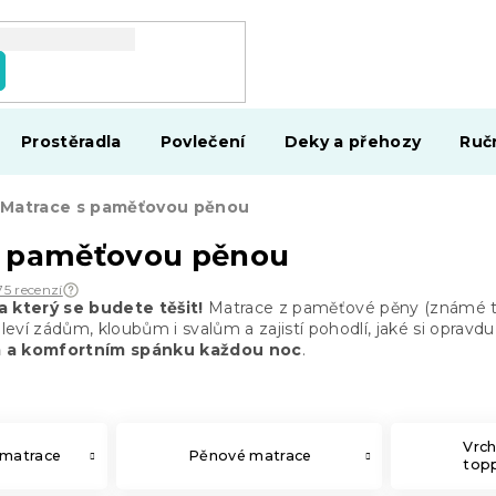
Prostěradla
Povlečení
Deky a přehozy
Ruč
Matrace s paměťovou pěnou
s paměťovou pěnou
75 recenzí
a který se budete těšit!
Matrace z paměťové pěny (známé tak
Uleví zádům, kloubům i svalům a zajistí pohodlí, jaké si opravd
m a komfortním spánku každou noc
.
Vrch
 matrace
Pěnové matrace
top