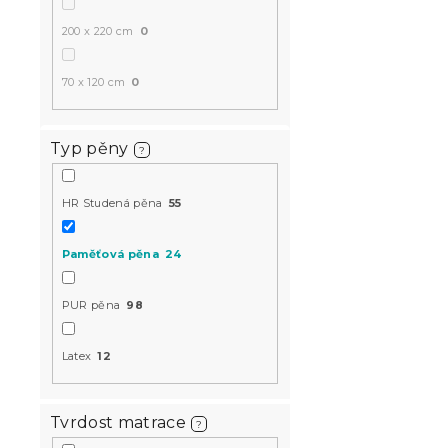
LUX 21cm 9
200 x 220 cm
0
14 dní
70 x 120 cm
0
5 105 K
od
Typ pěny
?
-10 % s kódem:
MINUS10
HR Studená pěna
55
Paměťová pěna
24
PUR pěna
98
Latex
12
Taštičková
EXTRAFLEX 
Tvrdost matrace
?
cm