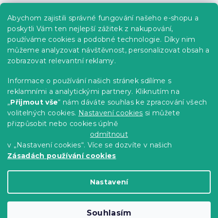
Praktické informace
Abychom zajistili správné fungování našeho e-shopu a
Kariéra
poskytli Vám ten nejlepší zážitek z nakupování,
používáme cookies a podobné technologie. Díky nim
Poptávky a B2B spolupráce
můžeme analyzovat návštěvnost, personalizovat obsah a
zobrazovat relevantní reklamy.
Proč se u nás registrovat?
Věrnostní program - Sleva až 10 %
Informace o používání našich stránek sdílíme s
reklamními a analytickými partnery. Kliknutím na
Návody
„
Přijmout vše
“ nám dáváte souhlas ke zpracování všech
Tabulky velikostí
volitelných cookies.
Nastavení cookies
si můžete
přizpůsobit nebo cookies úplně
Blog
odmítnout
v „Nastavení cookies“. Více se dozvíte v našich
Zásadách používání cookies
Vytvořil Shoptet Premium
Nastavení
Copyright 2026
Výprodej povlečení
. Všechna
Souhlasím
práva vyhrazena.
Upravit nastavení cookies