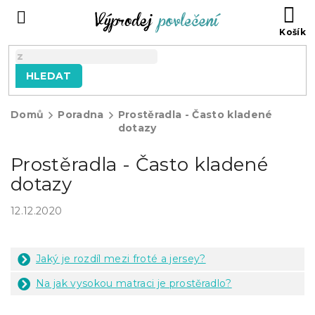
Přejít
NÁ
na
KO
obsah
HLEDAT
Domů
Poradna
Prostěradla - Často kladené
dotazy
Prostěradla - Často kladené
dotazy
12.12.2020
Jaký je rozdíl mezi froté a jersey?
Na jak vysokou matraci je prostěradlo?