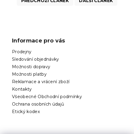
PŘEDCHOZÍ ČLÁNEK
DALŠÍ ČLÁNEK
Z
á
p
Informace pro vás
a
t
Prodejny
í
Sledování objednávky
Možnosti dopravy
Možnosti platby
Reklamace a vrácení zboží
Kontakty
Všeobecné Obchodní podmínky
Ochrana osobních údajů
Etický kodex