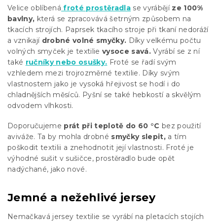
Velice oblíbená
froté prostěradla
se vyrábějí
ze 100%
bavlny,
která se zpracovává šetrným způsobem na
tkacích strojích. Paprsek tkacího stroje při tkaní nedoráží
a vznikají
drobné volné smyčky.
Díky velkému počtu
volných smyček je textilie
vysoce savá.
Vyrábí se z ní
také
ručníky nebo osušky.
Froté se řadí svým
vzhledem mezi trojrozměrné textilie. Díky svým
vlastnostem jako je vysoká hřejivost se hodí i do
chladnějších měsíců. Pyšní se také hebkostí a skvělým
odvodem vlhkosti.
Doporučujeme
prát při teplotě do 60 °C
bez použití
aviváže. Ta by mohla drobné
smyčky slepit,
a tím
poškodit textilii a znehodnotit její vlastnosti. Froté je
výhodné sušit v sušičce, prostěradlo bude opět
nadýchané, jako nové.
Jemné a nežehlivé jersey
Nemačkavá jersey textilie se vyrábí na pletacích stojích