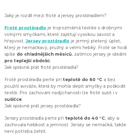
Jaký je rozdíl mezi froté a jersey prostěradlem?
Froté prostěradlo
je trojrozměrná textilie s drobnými
volnými smyčkami, které zajišťují vysokou savost a
hřejivost.
Jersey prostěradlo
je jemný pletený úplet,
který je nemačkavý, pružný a velmi hebký. Froté se hodí
spíše
do chladnějších měsíců
, zatímco jersey je ideální
pro teplejší období.
Jak správně prát froté prostěradla?
Froté prostěradla perte při
teplotě do 60 °C
a bez
použití aviváže, která by mohla slepit smyčky a poškodit
textilii. Pro zachování nadýchanosti lze froté sušit i v
sušičce
.
Jak správně prát jersey prostěradla?
Jersey prostěradla perte při
teplotě do 40 °C
, aby si
zachovala hebkost a jemnost. Jersey se nemačká, takže
není potřeba žehlit.