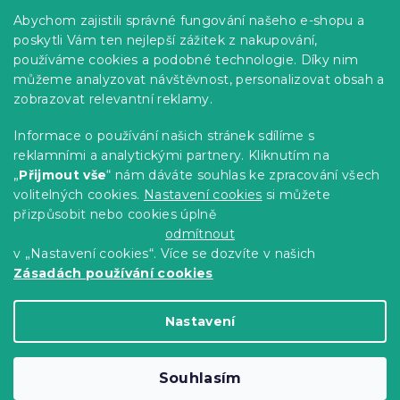
Praktické informace
Abychom zajistili správné fungování našeho e-shopu a
Kariéra
poskytli Vám ten nejlepší zážitek z nakupování,
používáme cookies a podobné technologie. Díky nim
Poptávky a B2B spolupráce
můžeme analyzovat návštěvnost, personalizovat obsah a
Proč se u nás registrovat?
zobrazovat relevantní reklamy.
Věrnostní program - Sleva až 10 %
Informace o používání našich stránek sdílíme s
reklamními a analytickými partnery. Kliknutím na
Návody
„
Přijmout vše
“ nám dáváte souhlas ke zpracování všech
Tabulky velikostí
volitelných cookies.
Nastavení cookies
si můžete
přizpůsobit nebo cookies úplně
Blog
odmítnout
v „Nastavení cookies“. Více se dozvíte v našich
Zásadách používání cookies
Vytvořil Shoptet Premium
Nastavení
Copyright 2026
Výprodej povlečení
. Všechna
Souhlasím
práva vyhrazena.
Upravit nastavení cookies